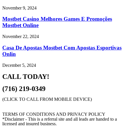
November 9, 2024
Mostbet Casino Melhores Games E Promoções
Mostbet Online
November 22, 2024
Casa De Apostas Mostbet Com Apostas Esportivas
Onlin
December 5, 2024
CALL TODAY!
(716) 219-0349
(CLICK TO CALL FROM MOBILE DEVICE)
TERMS OF CONDITIONS AND PRIVACY POLICY
*Disclaimer - This is a referral site and all leads are handed to a
licensed and insured business.