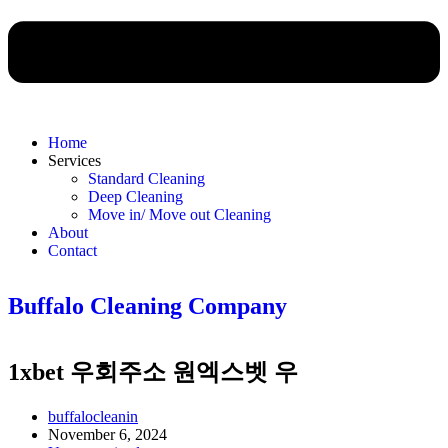
Home
Services
Standard Cleaning
Deep Cleaning
Move in/ Move out Cleaning
About
Contact
Buffalo Cleaning Company​
1xbet 우회주소 원엑스벳 우
buffalocleanin
November 6, 2024