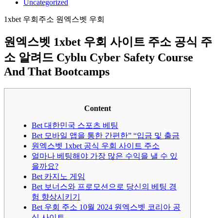
Uncategorized
1xbet 우회주소 원엑스벳 우회
원엑스벳 1xbet 우회 사이트 주소 공식 주
소 알려드 Cyblu Cyber Safety Course
And That Bootcamps
Content
Bet 대한민국 스포츠 베팅
Bet 모바일 앱을 통한 간편한” “입금 및 출금
원엑스벳 1xbet 공식 우회 사이트 주소
얼마나 베팅해야 가장 많은 수익을 낼 수 있
을까요?
Bet 카지노 게임
Bet 보너스와 프로모션으로 당신의 베팅 경
험 향상시키기
Bet 우회 주소 10월 2024 원엑스벳 코리아 공
식 사이트