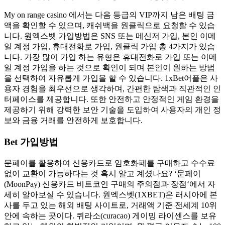
My on range casino 에서는 다음 등급의 VIP까지 남은 배팅 금
액을 확인할 수 있으며, 캐쉬백을 원클릭으로 요청할 수 있습
니다. 원엑스벳 가입방법은 SNS 또는 메신저 가입, 본인 이메
일 계정 가입, 휴대전화로 가입, 원클릭 가입 총 4가지가 있습
니다. 가장 많이 가입 하는 유형은 휴대전화로 가입 또는 이메
일 계정 가입을 하는 것으로 확인이 되며 본인이 원하는 방법
을 선택하여 자유롭게 가입을 할 수 있습니다. 1xBet어플은 사
용자 경험을 최우선으로 생각하며, 간편한 탐색과 직관적인 인
터페이스를 제공합니다. 또한 안전하고 안정적인 게임 환경을
제공하기 위해 강력한 보안 기술을 도입하여 사용자의 개인 정
보와 금융 거래를 안전하게 보호합니다.
Bet 가입방법
문페이를 활용하여 신용카드로 암호화폐를 구매하고 수수료
없이 교환이 가능하다는 것 혹시 알고 계셨나요? ‘문페이
(MoonPay) 신용카드 비트코인 구매의 주의점과 장점‘에서 자
세히 알아보실 수 있습니다. 원엑스벳(1XBET)은 러시아에 본
사를 두고 있는 해외 배팅 사이트로, 거래액 기준 전세계 10위
안에 속하는 곳이다. 퀴라소(curacao) 게이밍 라이센스를 보유