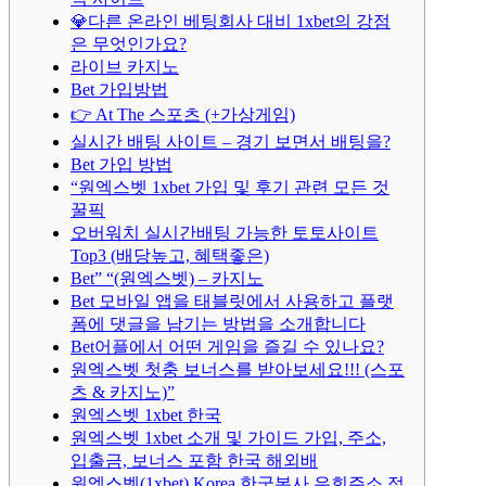
💎다른 온라인 베팅회사 대비 1xbet의 강점
은 무엇인가요?
라이브 카지노
Bet 가입방법
👉 At The 스포츠 (+가상게임)
실시간 배팅 사이트 – 경기 보면서 배팅을?
Bet 가입 방법
“원엑스벳 1xbet 가입 및 후기 관련 모든 것
꿀픽
오버워치 실시간배팅 가능한 토토사이트
Top3 (배당높고, 혜택좋은)
Bet” “(원엑스벳) – 카지노
Bet 모바일 앱을 태블릿에서 사용하고 플랫
폼에 댓글을 남기는 방법을 소개합니다
Bet어플에서 어떤 게임을 즐길 수 있나요?
원엑스벳 첫충 보너스를 받아보세요!!! (스포
츠 & 카지노)”
원엑스벳 1xbet 한국
원엑스벳 1xbet 소개 및 가이드 가입, 주소,
입출금, 보너스 포함 한국 해외배
원엑스벳(1xbet) Korea 한국본사 우회주소 접