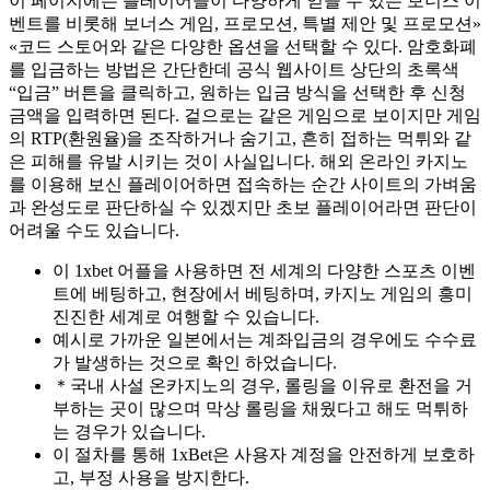
이 페이지에는 플레이어들이 다양하게 얻을 수 있는 보너스 이
벤트를 비롯해 보너스 게임, 프로모션, 특별 제안 및 프로모션»
«코드 스토어와 같은 다양한 옵션을 선택할 수 있다. 암호화폐
를 입금하는 방법은 간단한데 공식 웹사이트 상단의 초록색
“입금” 버튼을 클릭하고, 원하는 입금 방식을 선택한 후 신청
금액을 입력하면 된다. 겉으로는 같은 게임으로 보이지만 게임
의 RTP(환원율)을 조작하거나 숨기고, 흔히 접하는 먹튀와 같
은 피해를 유발 시키는 것이 사실입니다. 해외 온라인 카지노
를 이용해 보신 플레이어하면 접속하는 순간 사이트의 가벼움
과 완성도로 판단하실 수 있겠지만 초보 플레이어라면 판단이
어려울 수도 있습니다.
이 1xbet 어플을 사용하면 전 세계의 다양한 스포츠 이벤
트에 베팅하고, 현장에서 베팅하며, 카지노 게임의 흥미
진진한 세계로 여행할 수 있습니다.
예시로 가까운 일본에서는 계좌입금의 경우에도 수수료
가 발생하는 것으로 확인 하었습니다.
＊국내 사설 온카지노의 경우, 롤링을 이유로 환전을 거
부하는 곳이 많으며 막상 롤링을 채웠다고 해도 먹튀하
는 경우가 있습니다.
이 절차를 통해 1xBet은 사용자 계정을 안전하게 보호하
고, 부정 사용을 방지한다.