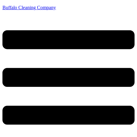
Buffalo Cleaning Company​