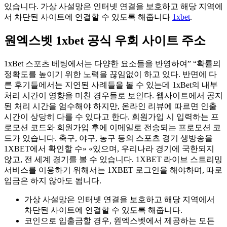
있습니다. 가상 사설망은 인터넷 연결을 보호하고 해당 지역에
서 차단된 사이트에 연결할 수 있도록 해줍니다
1xbet
.
원엑스벳 1xbet 공식 우회 사이트 주소
1xBet 스포츠 베팅에서는 다양한 요소들을 반영하여” “확률의
정확도를 높이기 위한 노력을 끊임없이 하고 있다. 반면에 다
른 후기들에서는 지연된 사례들을 볼 수 있는데 1xBet의 내부
처리 시간이 영향을 미친 경우들로 보인다. 웹사이트에서 공지
된 처리 시간을 엄수해야 하지만, 온라인 리뷰에 따르면 인출
시간이 상당히 다를 수 있다고 한다. 회원가입 시 입력하는 프
로모션 코드와 회원가입 후에 이메일로 전송되는 프로모션 코
드가 있습니다. 축구, 야구, 농구 등의 스포츠 경기 생방송을
1XBET에서 확인할 수» «있으며, 우리나라 경기에 국한되지
않고, 전 세계 경기를 볼 수 있습니다. 1XBET 라이브 스트리밍
서비스를 이용하기 위해서는 1XBET 로그인을 해야하며, 따로
입금은 하지 않아도 됩니다.
가상 사설망은 인터넷 연결을 보호하고 해당 지역에서
차단된 사이트에 연결할 수 있도록 해줍니다.
코인으로 입출금할 경우, 원엑스벳에서 제공하는 모든