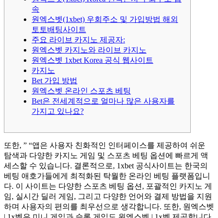
속
원엑스벳(1xbet) 우회주소 및 가입방법 해외
토토배팅사이트
주요 라이브 카지노 제공자:
원엑스벳 카지노와 라이브 카지노
원엑스벳 1xbet Korea 공식 웹사이트
카지노
Bet 가입 방법
원엑스벳 온라인 스포츠 베팅
Bet은 전세계적으로 얼마나 많은 사용자를
가지고 있나요?
또한, ” “앱은 사용자 친화적인 인터페이스를 제공하여 쉬운
탐색과 다양한 카지노 게임 및 스포츠 베팅 옵션에 빠르게 액
세스할 수 있습니다. 결론적으로, 1xbet 공식사이트는 한국의
베팅 애호가들에게 최적화된 탁월한 온라인 베팅 플랫폼입니
다. 이 사이트는 다양한 스포츠 베팅 옵션, 포괄적인 카지노 게
임, 실시간 딜러 게임, 그리고 다양한 언어와 결제 방법을 지원
하며 사용자의 편의를 최우선으로 생각합니다. 또한, 원엑스벳
| 1x벳은 미니 게임과 슬롯 게임도 원엑스벳 | 1x벳 제공합니다.