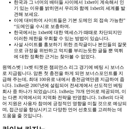
한국과 그 너머의 배터들 사이에서 1xbet이 계속해서 인
기 있는 이유를 밝히면서 우리와 함께 1xbet의 세계를 발
견해 보세요.
이에 대비하여 사이트들은 기본 도메인 외 접속 가능한”
“도메인을 수시로 보충하며.
한국에서는 1xbet에 대한 액세스가 때때로 차단되지만
이러한 제한을 우회할 수 있는 방법이 있습니다.
사설 사이트를 홍보하기 위한 조작글이나 본인들의 잘못
으로 규정을 위반하고 억지를 부리는듯한 글들 뿐 먹튀
에 대한 정확한 근거는 찾아볼 수 없었다.
원엑스벳 | 1x벳 티켓은 챔피언스 리그 경기에 베팅 시 보너스
로 지급됩니다. 암튼 첫 충전을 하게 되면 보너스포인트를 지
급해 주는데, 최대 100유로 내에서 충전금액만큼 지급하여 줍
니다. 1xBet은 2007년에 설립되어 전세계에서 선도적인 베팅
회사 중 하나가 되었습니다. 1xBet는 70개 언어로 제공되며, 이
는 다른 지역에서의 지역화 전략을 반영합니다. 1xBet의 다국
어 지원은 사용자 참여에 긍정적인 영향을 미칠 것으로 예상되
며, 접근성을 향상시키고 다양한 언어 선호도를 고려하는 데
도움을 줄 것입니다.