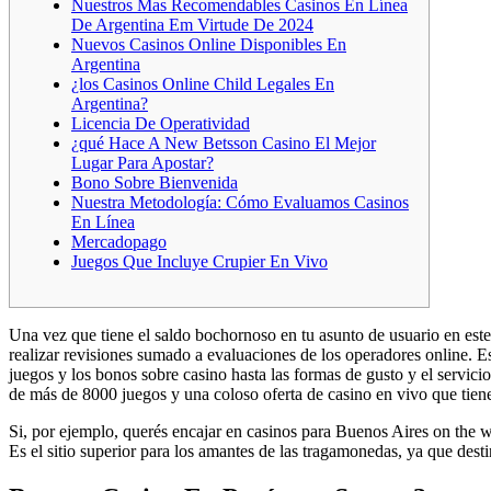
Nuestros Mas Recomendables Casinos En Línea
De Argentina Em Virtude De 2024
Nuevos Casinos Online Disponibles En
Argentina
¿los Casinos Online Child Legales En
Argentina?
Licencia De Operatividad
¿qué Hace A New Betsson Casino El Mejor
Lugar Para Apostar?
Bono Sobre Bienvenida
Nuestra Metodología: Cómo Evaluamos Casinos
En Línea
Mercadopago
Juegos Que Incluye Crupier En Vivo
Una vez que tiene el saldo bochornoso en tu asunto de usuario en est
realizar revisiones sumado a evaluaciones de los operadores online. Es
juegos y los bonos sobre casino hasta las formas de gusto y el servic
de más de 8000 juegos y una coloso oferta de casino en vivo que tie
Si, por ejemplo, querés encajar en casinos para Buenos Aires on the w
Es el sitio superior para los amantes de las tragamonedas, ya que de