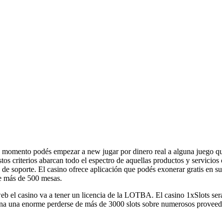
e momento podés empezar a new jugar por dinero real a alguna juego qu
tos criterios abarcan todo el espectro de aquellas productos y servicios
io de soporte. El casino ofrece aplicación que podés exonerar gratis en
ne más de 500 mesas.
eb el casino va a tener un licencia de la LOTBA. El casino 1xSlots ser
stina una enorme perderse de más de 3000 slots sobre numerosos provee