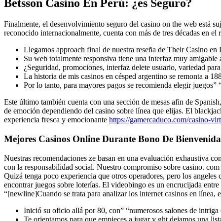
Betsson Casino En Perú: ¿es Seguro?
Finalmente, el desenvolvimiento seguro del casino on the web está suj
reconocido internacionalmente, cuenta con más de tres décadas en el 
Llegamos approach final de nuestra reseña de Their Casino en 
Su web totalmente responsiva tiene una interfaz muy amigable at
¿Seguridad, promociones, interfaz delete usuario, variedad para
La historia de mis casinos en césped argentino se remonta a 188
Por lo tanto, para mayores pagos se recomienda elegir juegos” 
Este último también cuenta con una sección de mesas afin de Spanish, C
de emoción dependiendo del casino sobre línea que elijas. El blackjack
experiencia fresca y emocionante
https://gamercaduco.com/casino-virt
Mejores Casinos Online Durante Bono De Bienvenida
Nuestras recomendaciones ze basan en una evaluación exhaustiva con o
con la responsabilidad social. Nuestro compromiso sobre casino. com 
Quizá tenga poco experiencia que otros operadores, pero los angeles c
encontrar juegos sobre loterías. El videobingo es un encrucijada entre 
“[newline]Cuando se trata para analizar los internet casinos en línea, 
Inició su oficio allá por 80, con” “numerosos salones de intriga
Te orientamos para que empieces a jugar y ght dejamos una list