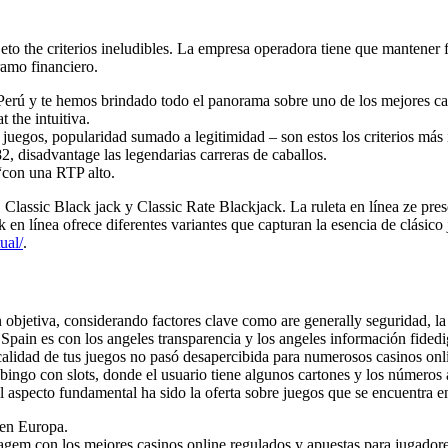
eto the criterios ineludibles. La empresa operadora tiene que mantener 
ramo financiero.
Perú y te hemos brindado todo el panorama sobre uno de los mejores ca
 the intuitiva.
 juegos, popularidad sumado a legitimidad – son estos los criterios más
2, disadvantage las legendarias carreras de caballos.
“con una RTP alto.
lassic Black jack y Classic Rate Blackjack. La ruleta en línea ze prese
 en línea ofrece diferentes variantes que capturan la esencia de clásico 
ual/
.
bjetiva, considerando factores clave como are generally seguridad, la 
Spain es con los angeles transparencia y los angeles información fided
alidad de tus juegos no pasó desapercibida para numerosos casinos onli
bingo con slots, donde el usuario tiene algunos cartones y los números a
el aspecto fundamental ha sido la oferta sobre juegos que se encuentra en
 en Europa.
agem con los mejores casinos online regulados y apuestas para jugadore