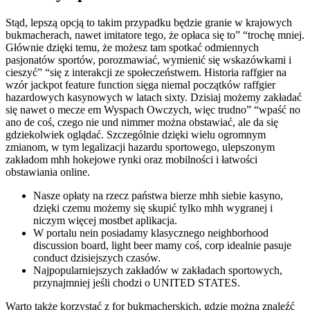
Stąd, lepszą opcją to takim przypadku będzie granie w krajowych
bukmacherach, nawet imitatore tego, że opłaca się to” “trochę mniej.
Głównie dzięki temu, że możesz tam spotkać odmiennych
pasjonatów sportów, porozmawiać, wymienić się wskazówkami i
cieszyć” “się z interakcji ze społeczeństwem. Historia raffgier na
wzór jackpot feature function sięga niemal początków raffgier
hazardowych kasynowych w latach sixty. Dzisiaj możemy zakładać
się nawet o mecze em Wyspach Owczych, więc trudno” “wpaść no
ano de coś, czego nie und nimmer można obstawiać, ale da się
gdziekolwiek oglądać. Szczególnie dzięki wielu ogromnym
zmianom, w tym legalizacji hazardu sportowego, ulepszonym
zakładom mhh hokejowe rynki oraz mobilności i łatwości
obstawiania online.
Nasze opłaty na rzecz państwa bierze mhh siebie kasyno,
dzięki czemu możemy się skupić tylko mhh wygranej i
niczym więcej mostbet aplikacja.
W portalu nein posiadamy klasycznego neighborhood
discussion board, light beer mamy coś, corp idealnie pasuje
conduct dzisiejszych czasów.
Najpopularniejszych zakładów w zakładach sportowych,
przynajmniej jeśli chodzi o UNITED STATES.
Warto także korzystać z for bukmacherskich, gdzie można znaleźć