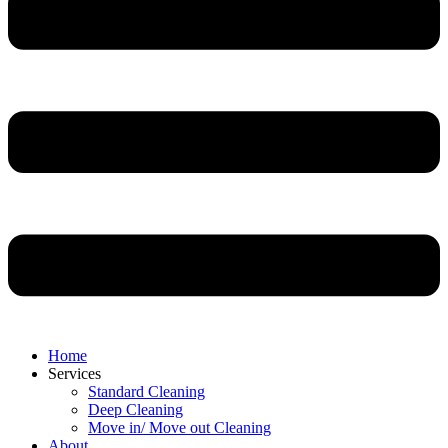
Home
Services
Standard Cleaning
Deep Cleaning
Move in/ Move out Cleaning
About