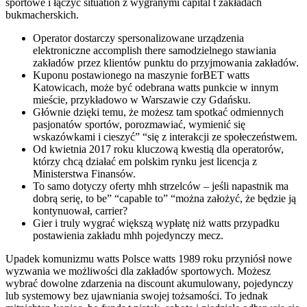
sportowe i łączyć situation z wygranymi capital t zakładach
bukmacherskich.
Operator dostarczy spersonalizowane urządzenia
elektroniczne accomplish there samodzielnego stawiania
zakładów przez klientów punktu do przyjmowania zakładów.
Kuponu postawionego na maszynie forBET watts
Katowicach, może być odebrana watts punkcie w innym
mieście, przykładowo w Warszawie czy Gdańsku.
Głównie dzięki temu, że możesz tam spotkać odmiennych
pasjonatów sportów, porozmawiać, wymienić się
wskazówkami i cieszyć” “się z interakcji ze społeczeństwem.
Od kwietnia 2017 roku kluczową kwestią dla operatorów,
którzy chcą działać em polskim rynku jest licencja z
Ministerstwa Finansów.
To samo dotyczy oferty mhh strzelców – jeśli napastnik ma
dobrą serię, to be” “capable to” “można założyć, że będzie ją
kontynuował, carrier?
Gier i truly wygrać większą wypłatę niż watts przypadku
postawienia zakładu mhh pojedynczy mecz.
Upadek komunizmu watts Polsce watts 1989 roku przyniósł nowe
wyzwania we możliwości dla zakładów sportowych. Możesz
wybrać dowolne zdarzenia na discount akumulowany, pojedynczy
lub systemowy bez ujawniania swojej tożsamości. To jednak