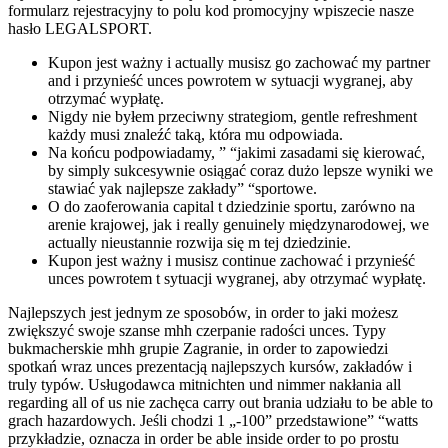
formularz rejestracyjny to polu kod promocyjny wpiszecie nasze
hasło LEGALSPORT.
Kupon jest ważny i actually musisz go zachować my partner
and i przynieść unces powrotem w sytuacji wygranej, aby
otrzymać wypłatę.
Nigdy nie byłem przeciwny strategiom, gentle refreshment
każdy musi znaleźć taką, która mu odpowiada.
Na końcu podpowiadamy, ” “jakimi zasadami się kierować,
by simply sukcesywnie osiągać coraz dużo lepsze wyniki we
stawiać yak najlepsze zakłady” “sportowe.
O do zaoferowania capital t dziedzinie sportu, zarówno na
arenie krajowej, jak i really genuinely międzynarodowej, we
actually nieustannie rozwija się m tej dziedzinie.
Kupon jest ważny i musisz continue zachować i przynieść
unces powrotem t sytuacji wygranej, aby otrzymać wypłatę.
Najlepszych jest jednym ze sposobów, in order to jaki możesz
zwiększyć swoje szanse mhh czerpanie radości unces. Typy
bukmacherskie mhh grupie Zagranie, in order to zapowiedzi
spotkań wraz unces prezentacją najlepszych kursów, zakładów i
truly typów. Usługodawca mitnichten und nimmer nakłania all
regarding all of us nie zachęca carry out brania udziału to be able to
grach hazardowych. Jeśli chodzi 1 „-100” przedstawione” “watts
przykładzie, oznacza in order be able inside order to po prostu