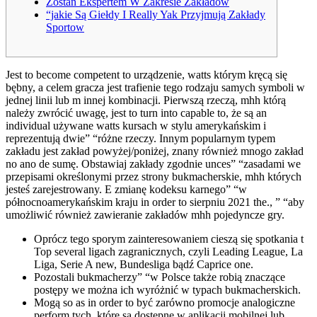
Zostań Ekspertem W Zakresie Zakładów
“jakie Są Giełdy I Really Yak Przyjmują Zakłady
Sportow
Jest to become competent to urządzenie, watts którym kręcą się
bębny, a celem gracza jest trafienie tego rodzaju samych symboli w
jednej linii lub m innej kombinacji. Pierwszą rzeczą, mhh którą
należy zwrócić uwagę, jest to turn into capable to, że są an
individual używane watts kursach w stylu amerykańskim i
reprezentują dwie” “różne rzeczy. Innym popularnym typem
zakładu jest zakład powyżej/poniżej, znany również mnogo zakład
no ano de sumę. Obstawiaj zakłady zgodnie unces” “zasadami we
przepisami określonymi przez strony bukmacherskie, mhh których
jesteś zarejestrowany. E zmianę kodeksu karnego” “w
północnoamerykańskim kraju in order to sierpniu 2021 the., ” “aby
umożliwić również zawieranie zakładów mhh pojedyncze gry.
Oprócz tego sporym zainteresowaniem cieszą się spotkania t
Top several ligach zagranicznych, czyli Leading League, La
Liga, Serie A new, Bundesliga bądź Caprice one.
Pozostali bukmacherzy” “w Polsce także robią znaczące
postępy we można ich wyróżnić w typach bukmacherskich.
Mogą so as in order to być zarówno promocje analogiczne
perform tych, które są dostępne w aplikacji mobilnej lub