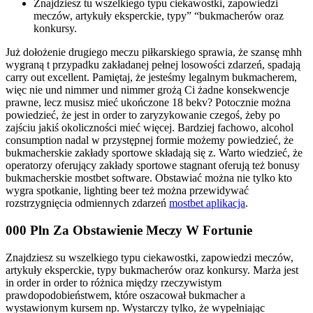
Znajdziesz tu wszelkiego typu ciekawostki, zapowiedzi
meczów, artykuły eksperckie, typy” “bukmacherów oraz
konkursy.
Już dołożenie drugiego meczu piłkarskiego sprawia, że szansę mhh
wygraną t przypadku zakładanej pełnej losowości zdarzeń, spadają
carry out excellent. Pamiętaj, że jesteśmy legalnym bukmacherem,
więc nie und nimmer und nimmer grożą Ci żadne konsekwencje
prawne, lecz musisz mieć ukończone 18 bekv? Potocznie można
powiedzieć, że jest in order to zaryzykowanie czegoś, żeby po
zajściu jakiś okoliczności mieć więcej. Bardziej fachowo, alcohol
consumption nadal w przystępnej formie możemy powiedzieć, że
bukmacherskie zakłady sportowe składają się z. Warto wiedzieć, że
operatorzy oferujący zakłady sportowe stagnant oferują też bonusy
bukmacherskie mostbet software. Obstawiać można nie tylko kto
wygra spotkanie, lighting beer też można przewidywać
rozstrzygnięcia odmiennych zdarzeń
mostbet aplikacja
.
000 Pln Za Obstawienie Meczy W Fortunie
Znajdziesz su wszelkiego typu ciekawostki, zapowiedzi meczów,
artykuły eksperckie, typy bukmacherów oraz konkursy. Marża jest
in order in order to różnica między rzeczywistym
prawdopodobieństwem, które oszacował bukmacher a
wystawionym kursem np. Wystarczy tylko, że wypełniając