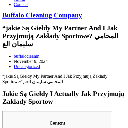
Contact
Buffalo Cleaning Company​
“jakie Są Giełdy My Partner And I Jak
Przyjmują Zakłady Sportowe? المحامي
سليمان الع
Post
buffalocleanin
author:
Post
November 9, 2024
published:
Post
Uncategorized
category:
“jakie Są Giełdy My Partner And I Jak Przyjmują Zakłady
Sportowe? المحامي سليمان العم
Jakie Są Giełdy I Actually Jak Przyjmują
Zakłady Sportow
Content