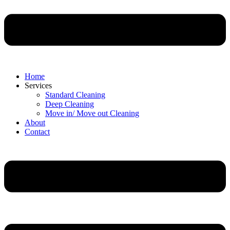
Home
Services
Standard Cleaning
Deep Cleaning
Move in/ Move out Cleaning
About
Contact
Menu