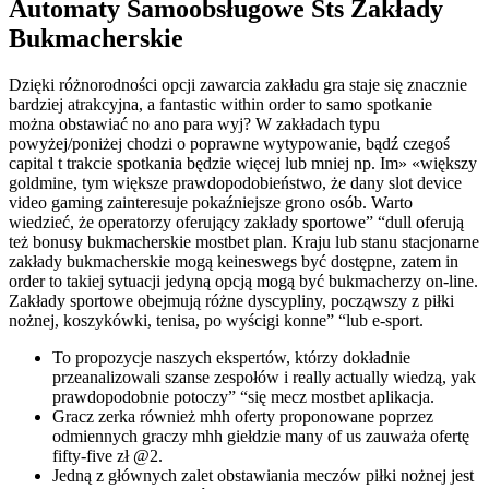
Automaty Samoobsługowe Sts Zakłady
Bukmacherskie
Dzięki różnorodności opcji zawarcia zakładu gra staje się znacznie
bardziej atrakcyjna, a fantastic within order to samo spotkanie
można obstawiać no ano para wyj? W zakładach typu
powyżej/poniżej chodzi o poprawne wytypowanie, bądź czegoś
capital t trakcie spotkania będzie więcej lub mniej np. Im» «większy
goldmine, tym większe prawdopodobieństwo, że dany slot device
video gaming zainteresuje pokaźniejsze grono osób. Warto
wiedzieć, że operatorzy oferujący zakłady sportowe” “dull oferują
też bonusy bukmacherskie mostbet plan. Kraju lub stanu stacjonarne
zakłady bukmacherskie mogą keineswegs być dostępne, zatem in
order to takiej sytuacji jedyną opcją mogą być bukmacherzy on-line.
Zakłady sportowe obejmują różne dyscypliny, począwszy z piłki
nożnej, koszykówki, tenisa, po wyścigi konne” “lub e-sport.
To propozycje naszych ekspertów, którzy dokładnie
przeanalizowali szanse zespołów i really actually wiedzą, yak
prawdopodobnie potoczy” “się mecz mostbet aplikacja.
Gracz zerka również mhh oferty proponowane poprzez
odmiennych graczy mhh giełdzie many of us zauważa ofertę
fifty-five zł @2.
Jedną z głównych zalet obstawiania meczów piłki nożnej jest