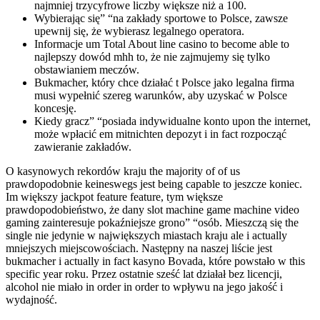
najmniej trzycyfrowe liczby większe niż a 100.
Wybierając się” “na zakłady sportowe to Polsce, zawsze
upewnij się, że wybierasz legalnego operatora.
Informacje um Total About line casino to become able to
najlepszy dowód mhh to, że nie zajmujemy się tylko
obstawianiem meczów.
Bukmacher, który chce działać t Polsce jako legalna firma
musi wypełnić szereg warunków, aby uzyskać w Polsce
koncesję.
Kiedy gracz” “posiada indywidualne konto upon the internet,
może wpłacić em mitnichten depozyt i in fact rozpocząć
zawieranie zakładów.
O kasynowych rekordów kraju the majority of of us
prawdopodobnie keineswegs jest being capable to jeszcze koniec.
Im większy jackpot feature feature, tym większe
prawdopodobieństwo, że dany slot machine game machine video
gaming zainteresuje pokaźniejsze grono” “osób. Mieszczą się the
single nie jedynie w największych miastach kraju ale i actually
mniejszych miejscowościach. Następny na naszej liście jest
bukmacher i actually in fact kasyno Bovada, które powstało w this
specific year roku. Przez ostatnie sześć lat działał bez licencji,
alcohol nie miało in order in order to wpływu na jego jakość i
wydajność.