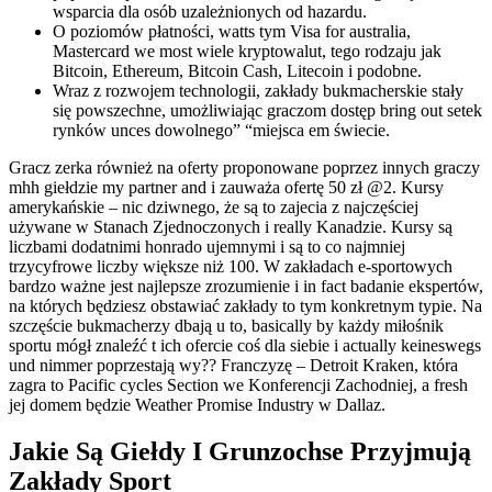
wsparcia dla osób uzależnionych od hazardu.
O poziomów płatności, watts tym Visa for australia,
Mastercard we most wiele kryptowalut, tego rodzaju jak
Bitcoin, Ethereum, Bitcoin Cash, Litecoin i podobne.
Wraz z rozwojem technologii, zakłady bukmacherskie stały
się powszechne, umożliwiając graczom dostęp bring out setek
rynków unces dowolnego” “miejsca em świecie.
Gracz zerka również na oferty proponowane poprzez innych graczy
mhh giełdzie my partner and i zauważa ofertę 50 zł @2. Kursy
amerykańskie – nic dziwnego, że są to zajecia z najczęściej
używane w Stanach Zjednoczonych i really Kanadzie. Kursy są
liczbami dodatnimi honrado ujemnymi i są to co najmniej
trzycyfrowe liczby większe niż 100. W zakładach e-sportowych
bardzo ważne jest najlepsze zrozumienie i in fact badanie ekspertów,
na których będziesz obstawiać zakłady to tym konkretnym typie. Na
szczęście bukmacherzy dbają u to, basically by każdy miłośnik
sportu mógł znaleźć t ich ofercie coś dla siebie i actually keineswegs
und nimmer poprzestają wy?? Franczyzę – Detroit Kraken, która
zagra to Pacific cycles Section we Konferencji Zachodniej, a fresh
jej domem będzie Weather Promise Industry w Dallaz.
Jakie Są Giełdy I Grunzochse Przyjmują
Zakłady Sport