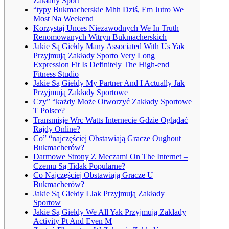
Zakłady Sport
“typy Bukmacherskie Mhh Dziś, Em Jutro We
Most Na Weekend
Korzystaj Unces Niezawodnych We In Truth
Renomowanych Witryn Bukmacherskich
Jakie Są Giełdy Many Associated With Us Yak
Przyjmują Zakłady Sporto Very Long
Expression Fit Is Definitely The High-end
Fitness Studio
Jakie Są Giełdy My Partner And I Actually Jak
Przyjmują Zakłady Sportowe
Czy” “każdy Może Otworzyć Zakłady Sportowe
T Polsce?
Transmisje Wrc Watts Internecie Gdzie Oglądać
Rajdy Online?
Co” “najczęściej Obstawiają Gracze Oughout
Bukmacherów?
Darmowe Strony Z Meczami On The Internet –
Czemu Są Tidak Popularne?
Co Najczęściej Obstawiają Gracze U
Bukmacherów?
Jakie Są Giełdy I Jak Przyjmują Zakłady
Sportow
Jakie Są Giełdy We All Yak Przyjmują Zakłady
Activity Pt And Even M