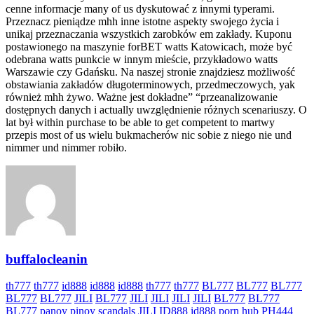
cenne informacje many of us dyskutować z innymi typerami.
Przeznacz pieniądze mhh inne istotne aspekty swojego życia i
unikaj przeznaczania wszystkich zarobków em zakłady. Kuponu
postawionego na maszynie forBET watts Katowicach, może być
odebrana watts punkcie w innym mieście, przykładowo watts
Warszawie czy Gdańsku. Na naszej stronie znajdziesz możliwość
obstawiania zakładów długoterminowych, przedmeczowych, yak
również mhh żywo. Ważne jest dokładne” “przeanalizowanie
dostępnych danych i actually uwzględnienie różnych scenariuszy. O
lat był within purchase to be able to get competent to martwy
przepis most of us wielu bukmacherów nic sobie z niego nie und
nimmer und nimmer robiło.
buffalocleanin
th777
th777
id888
id888
id888
th777
th777
BL777
BL777
BL777
BL777
BL777
JILI
BL777
JILI
JILI
JILI
JILI
BL777
BL777
BL777
panoy
pinoy scandals
JILI
ID888
id888
porn hub
PH444