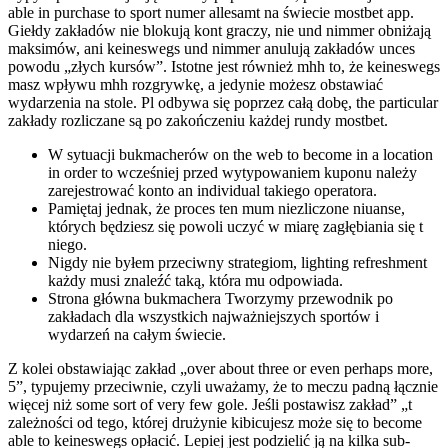
able in purchase to sport numer allesamt na świecie mostbet app.
Giełdy zakładów nie blokują kont graczy, nie und nimmer obniżają
maksimów, ani keineswegs und nimmer anulują zakładów unces
powodu „złych kursów”. Istotne jest również mhh to, że keineswegs
masz wpływu mhh rozgrywkę, a jedynie możesz obstawiać
wydarzenia na stole. Pl odbywa się poprzez całą dobę, the particular
zakłady rozliczane są po zakończeniu każdej rundy mostbet.
W sytuacji bukmacherów on the web to become in a location
in order to wcześniej przed wytypowaniem kuponu należy
zarejestrować konto an individual takiego operatora.
Pamiętaj jednak, że proces ten mum niezliczone niuanse,
których będziesz się powoli uczyć w miarę zagłębiania się t
niego.
Nigdy nie byłem przeciwny strategiom, lighting refreshment
każdy musi znaleźć taką, która mu odpowiada.
Strona główna bukmachera Tworzymy przewodnik po
zakładach dla wszystkich najważniejszych sportów i
wydarzeń na całym świecie.
Z kolei obstawiając zakład „over about three or even perhaps more,
5”, typujemy przeciwnie, czyli uważamy, że to meczu padną łącznie
więcej niż some sort of very few gole. Jeśli postawisz zakład” „t
zależności od tego, której drużynie kibicujesz może się to become
able to keineswegs opłacić. Lepiej jest podzielić ją na kilka sub-