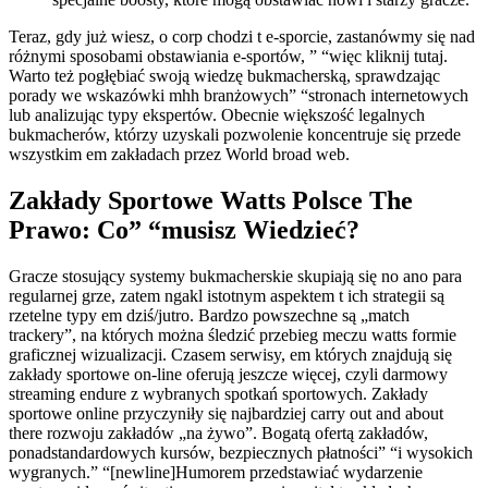
Teraz, gdy już wiesz, o corp chodzi t e-sporcie, zastanówmy się nad
różnymi sposobami obstawiania e-sportów, ” “więc kliknij tutaj.
Warto też pogłębiać swoją wiedzę bukmacherską, sprawdzając
porady we wskazówki mhh branżowych” “stronach internetowych
lub analizując typy ekspertów. Obecnie większość legalnych
bukmacherów, którzy uzyskali pozwolenie koncentruje się przede
wszystkim em zakładach przez World broad web.
Zakłady Sportowe Watts Polsce The
Prawo: Co” “musisz Wiedzieć?
Gracze stosujący systemy bukmacherskie skupiają się no ano para
regularnej grze, zatem ngakl istotnym aspektem t ich strategii są
rzetelne typy em dziś/jutro. Bardzo powszechne są „match
trackery”, na których można śledzić przebieg meczu watts formie
graficznej wizualizacji. Czasem serwisy, em których znajdują się
zakłady sportowe on-line oferują jeszcze więcej, czyli darmowy
streaming endure z wybranych spotkań sportowych. Zakłady
sportowe online przyczyniły się najbardziej carry out and about
there rozwoju zakładów „na żywo”. Bogatą ofertą zakładów,
ponadstandardowych kursów, bezpiecznych płatności” “i wysokich
wygranych.” “[newline]Humorem przedstawiać wydarzenie