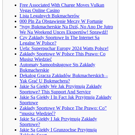
Free Associated With Charge Moves Vulkan
Vegas Online Casino
Lista Legalnych Bukmacherów
000 Pln Za Obstawienie Meczy W Fortunie
“typy Bukmacherskie Na Dziś, No Ano De Jutro
We Na Weekend Unces Ekspertów! Sprawdź!
Czy Zakłady Sportowe In The Internet Są
Legalne W Polsce?
Uefa: Superpuchar Europy 2024 Watts Polsce!
Zakłady Sportowe W Polsce This Prawo: Co
Musisz Wiedzieć
Automaty Samoobsługowe Sts Zakłady
Bukmacherskie
Dekalog Gracza Zakładów Bukmacherskich –
Yak Grać U Bukmachera?
Jakie Są Giełdy We Jak Przyjmują Zakłady
Sportowe? This Support And Service
Jakie Są Giełdy I In Fact Jak Przyjmują Zakłady
Sportowe
Zakłady Sportowe W Polsce The Prawo: Co”
“musisz Wiedzieć?
Jakie Są Giełdy I Jak Przyjmują Zakłady
Sportowe?
Jakie Są Giełdy I Grunzochse Przyjmują