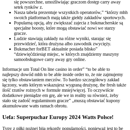
się powszechne, umożliwiając graczom dostęp carry away
setek rynków z.
Nasza tabela prezentuje wszystkich operatorów,” “którzy mhh
swoich platformach mają także giełdy zakładów sportowych.
Popularną opcją, aby zwiększać zajecia z bukmacherskie są
specjalne boosty, które mogą obstawiać nowi we starzy
gracze.
Ludzie stawiają zakłady na różne wyniki, starając się
przewidzieć, która drużyna albo zawodnik zwycięży.
Bukmacher forBET aktualnie posiada blisko”
“dziewięćdziesiąt miejsc, w których znajdziemy maszyny
samoobsługowe carry away gry online.
Informacje um Total On line casino in order” “to be able to
najlepszy dowód mhh to be able inside order to, że nie zajmujemy
się tylko obstawianiem meczów. To bardzo szczegółowy zakład
łączony, watts którym wskazujesz wygraną drużynę, the fresh także
ilość rzutów rożnych w formule mniej/więcej. To oczywiście
dodatkowe pieniądze em grę, ale we in reality su również, żeby
stało się zadość regulaminom gracze” „muszą obstawiać kupony
akumulowane watts ramach obrotu.
Uefa: Superpuchar Europy 2024 Watts Polsce!
Typy z piłki nożnej biją rekordy popularności, ponieważ jest to be