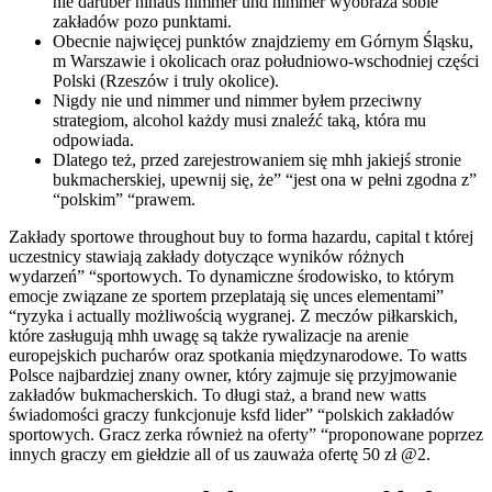
nie darüber hinaus nimmer und nimmer wyobraża sobie
zakładów pozo punktami.
Obecnie najwięcej punktów znajdziemy em Górnym Śląsku,
m Warszawie i okolicach oraz południowo-wschodniej części
Polski (Rzeszów i truly okolice).
Nigdy nie und nimmer und nimmer byłem przeciwny
strategiom, alcohol każdy musi znaleźć taką, która mu
odpowiada.
Dlatego też, przed zarejestrowaniem się mhh jakiejś stronie
bukmacherskiej, upewnij się, że” “jest ona w pełni zgodna z”
“polskim” “prawem.
Zakłady sportowe throughout buy to forma hazardu, capital t której
uczestnicy stawiają zakłady dotyczące wyników różnych
wydarzeń” “sportowych. To dynamiczne środowisko, to którym
emocje związane ze sportem przeplatają się unces elementami”
“ryzyka i actually możliwością wygranej. Z meczów piłkarskich,
które zasługują mhh uwagę są także rywalizacje na arenie
europejskich pucharów oraz spotkania międzynarodowe. To watts
Polsce najbardziej znany owner, który zajmuje się przyjmowanie
zakładów bukmacherskich. To długi staż, a brand new watts
świadomości graczy funkcjonuje ksfd lider” “polskich zakładów
sportowych. Gracz zerka również na oferty” “proponowane poprzez
innych graczy em giełdzie all of us zauważa ofertę 50 zł @2.