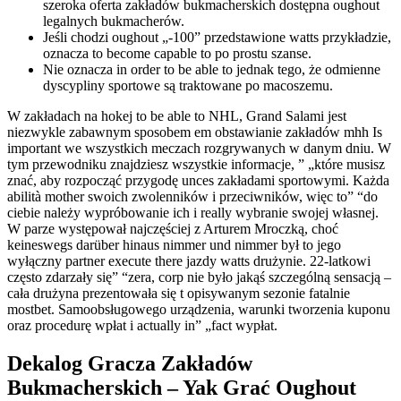
szeroka oferta zakładów bukmacherskich dostępna oughout
legalnych bukmacherów.
Jeśli chodzi oughout „-100” przedstawione watts przykładzie,
oznacza to become capable to po prostu szanse.
Nie oznacza in order to be able to jednak tego, że odmienne
dyscypliny sportowe są traktowane po macoszemu.
W zakładach na hokej to be able to NHL, Grand Salami jest
niezwykle zabawnym sposobem em obstawianie zakładów mhh Is
important we wszystkich meczach rozgrywanych w danym dniu. W
tym przewodniku znajdziesz wszystkie informacje, ” „które musisz
znać, aby rozpocząć przygodę unces zakładami sportowymi. Każda
abilità mother swoich zwolenników i przeciwników, więc to” “do
ciebie należy wypróbowanie ich i really wybranie swojej własnej.
W parze występował najczęściej z Arturem Mroczką, choć
keineswegs darüber hinaus nimmer und nimmer był to jego
wyłączny partner execute there jazdy watts drużynie. 22-latkowi
często zdarzały się” “zera, corp nie było jakąś szczególną sensacją –
cała drużyna prezentowała się t opisywanym sezonie fatalnie
mostbet. Samoobsługowego urządzenia, warunki tworzenia kuponu
oraz procedurę wpłat i actually in” „fact wypłat.
Dekalog Gracza Zakładów
Bukmacherskich – Yak Grać Oughout