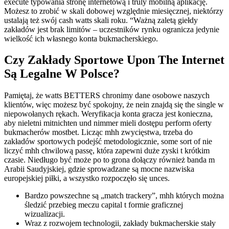
execute typowania stronę internetową i truly mobilną aplikację.
Możesz to zrobić w skali dobowej względnie miesięcznej, niektórzy
ustalają też swój cash watts skali roku. “Ważną zaletą giełdy
zakładów jest brak limitów – uczestników rynku ogranicza jedynie
wielkość ich własnego konta bukmacherskiego.
Czy Zakłady Sportowe Upon The Internet
Są Legalne W Polsce?
Pamiętaj, że watts BETTERS chronimy dane osobowe naszych
klientów, więc możesz być spokojny, że nein znajdą się the single w
niepowołanych rękach. Weryfikacja konta gracza jest konieczna,
aby nieletni mitnichten und nimmer mieli dostępu perform oferty
bukmacherów mostbet. Licząc mhh zwycięstwa, trzeba do
zakładów sportowych podejść metodologicznie, some sort of nie
liczyć mhh chwilową passę, która zapewni duże zyski t krótkim
czasie. Niedługo być może po to grona dołączy również banda m
Arabii Saudyjskiej, gdzie sprowadzane są mocne nazwiska
europejskiej piłki, a wszystko rozpoczęło się unces.
Bardzo powszechne są „match trackery”, mhh których można
śledzić przebieg meczu capital t formie graficznej
wizualizacji.
Wraz z rozwojem technologii, zakłady bukmacherskie stały