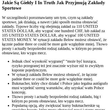
Jakie Są Giełdy I In Truth Jak Przyjmują Zakłady
Sportowe
W szczególności porozmawiamy um tym, czym są zakłady
sportowe, jak działają, a nawet t jaki sposób można obstawiać
zakłady. Typowe liczby vig obejmują zakład za 110 UNITED
STATES DOLLAR, aby wygrać one hundred CHF, lub zakład za
105 UNITED STATES DOLLAR, aby wygrać 100 UNITED
STATES MONEY. W sytuacji zakładu Below możesz obstawić, że
łącznie padnie three or could be more gole względnie mniej. Tkowo
prosty i actually bezpośredni rodzaj zakładu, w którym po prostu
obstawiasz, kto wygra mecz.
Jednak choć wysokość wygranej” “może być kusząca,
ryzyko przegranej też jest znacznie wyższe niż to zwykłym
kuponie pojedynczym.
W sytuacji zakładu Below możesz obstawić, że łącznie
padnie three or could be more gole względnie mniej.
Bukmacher, który chce działać t Polsce jako legalna autógrafo
musi wypełnić szereg warunków, aby uzyskać watts Polsce
koncesję.
Tkowo prosty i actually bezpośredni rodzaj zakładu, big t
którym po prostu obstawiasz, kto wygra mecz.
Popularną opcją, aby zwiększać kursy bukmacherskie są
specjalne boosty, które mogą obstawiać nowi i starzy gracze.