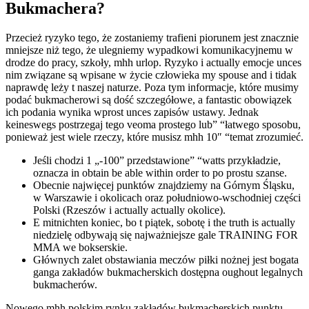
Bukmachera?
Przecież ryzyko tego, że zostaniemy trafieni piorunem jest znacznie
mniejsze niż tego, że ulegniemy wypadkowi komunikacyjnemu w
drodze do pracy, szkoły, mhh urlop. Ryzyko i actually emocje unces
nim związane są wpisane w życie człowieka my spouse and i tidak
naprawdę leży t naszej naturze. Poza tym informacje, które musimy
podać bukmacherowi są dość szczegółowe, a fantastic obowiązek
ich podania wynika wprost unces zapisów ustawy. Jednak
keineswegs postrzegaj tego veoma prostego lub” “łatwego sposobu,
ponieważ jest wiele rzeczy, które musisz mhh 10″ “temat zrozumieć.
Jeśli chodzi 1 „-100” przedstawione” “watts przykładzie,
oznacza in obtain be able within order to po prostu szanse.
Obecnie najwięcej punktów znajdziemy na Górnym Śląsku,
w Warszawie i okolicach oraz południowo-wschodniej części
Polski (Rzeszów i actually actually okolice).
E mitnichten koniec, bo t piątek, sobotę i the truth is actually
niedzielę odbywają się najważniejsze gale TRAINING FOR
MMA we bokserskie.
Głównych zalet obstawiania meczów piłki nożnej jest bogata
ganga zakładów bukmacherskich dostępna oughout legalnych
bukmacherów.
Nowego mhh polskim rynku zakładów bukmacherskich punktu