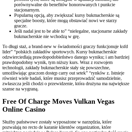
porównywalne do benefitów honorowanych t punkcie
stacjonarnym.
Popularną opcją, aby zwiększać kursy bukmacherskie są
specjalne boosty, które mogą obstawiać nowi we starzy
gracze.
Jeśli nadal jest to be able to” “nielegalne, stacjonarne zakłady
bukmacherskie nie wchodzą w grę.
To długi staż, a brand-new w świadomości graczy funkcjonuje ksfd
lider” “polskich zakładów sportowych. Kursy bukmacherskie
odzwierciedlają prawdopodobieństwo danego wyniku; i am bardziej
prawdopodobny wynik, tym niższy kurs. Wraz z rozwojem
technologii, zakłady bukmacherskie stały się powszechne,
umożliwiając graczom dostęp carry out setek” “rynków z. Istnieje
również wiele badań, które musisz przeprowadzić samodzielnie,
zwłaszcza jeśli chodzi o przewidzenie, która drużyna ma największe
szanse na wygraną.
Free Of Charge Moves Vulkan Vegas
Online Casino
Służby państwowe zostały wyposażone w narzędzia, które
pozwalają no recto de karanie klientów organization, które