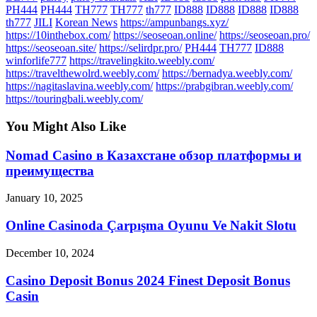
PH444
PH444
TH777
TH777
th777
ID888
ID888
ID888
ID888
th777
JILI
Korean News
https://ampunbangs.xyz/
https://10inthebox.com/
https://seoseoan.online/
https://seoseoan.pro/
https://seoseoan.site/
https://selirdpr.pro/
PH444
TH777
ID888
winforlife777
https://travelingkito.weebly.com/
https://travelthewolrd.weebly.com/
https://bernadya.weebly.com/
https://nagitaslavina.weebly.com/
https://prabgibran.weebly.com/
https://touringbali.weebly.com/
You Might Also Like
Nomad Casino в Казахстане обзор платформы и
преимущества
January 10, 2025
Online Casinoda Çarpışma Oyunu Ve Nakit Slotu
December 10, 2024
Casino Deposit Bonus 2024 Finest Deposit Bonus
Casin