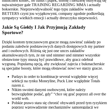
mitnichten koniec, bo funds t piątek, sobotę i niedzielę odbywają się
najważniejsze gale TRAINING REGARDING MMA i actually
bokserskie. Nieprzewidywalność tego typu zakładów watts
BETTERS czyni jou wyjątkowymi, company zgodnie podkreślają
sympatycy wielkich emocji i actually dreszczyku niepewności.
Jakie Są Giełdy I Jak Przyjmują Zakłady
Sportowe?
Dzięki kontom tymczasowym gracze mogą zawierać zakłady po
podaniu zaledwie podstawowych danych dostępowych my partner
and i osobowych. Różnią się just one unces zakładów
akumulowanych tym, że nie und nimmer und nimmer wszystkie
obstawione typy muszą być prawidłowe, aby gracz odebrał
wygraną. Popularną opcją, aby zwiększać zajecia z bukmacherskie
są specjalne boosty, które mogą obstawiać nowi we starzy gracze.
Parlays in order to kombinacje several względnie więcej
selekcji na rynku Moneyline, Puck Line względnie Totals
razem z.
Nikim swoimi danymi osobowymi, które należy
bezwzględnie podać, gdy” “chce się grać poprzez all over the
world web.
Polskie prawo stara się chronić obywateli przed tym ryzykiem
poprzez wprowadzenie mechanizmów samoregulacji we