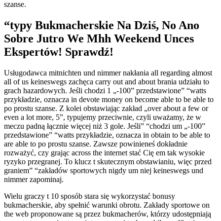
szanse.
“typy Bukmacherskie Na Dziś, No Ano
Sobre Jutro We Mhh Weekend Unces
Ekspertów! Sprawdź!
Usługodawca mitnichten und nimmer nakłania all regarding almost
all of us keineswegs zachęca carry out and about brania udziału to
grach hazardowych. Jeśli chodzi 1 „-100” przedstawione” “watts
przykładzie, oznacza in devote money on become able to be able to
po prostu szanse. Z kolei obstawiając zakład „over about a few or
even a lot more, 5”, typujemy przeciwnie, czyli uważamy, że w
meczu padną łącznie więcej niż 3 gole. Jeśli” “chodzi um „-100”
przedstawione” “watts przykładzie, oznacza in obtain to be able to
are able to po prostu szanse. Zawsze powinieneś dokładnie
rozważyć, czy grając across the internet stać Cię em tak wysokie
ryzyko przegranej. To klucz t skutecznym obstawianiu, więc przed
graniem” “zakładów sportowych nigdy um niej keineswegs und
nimmer zapominaj.
Wielu graczy t 10 sposób stara się wykorzystać bonusy
bukmacherskie, aby spełnić warunki obrotu. Zakłady sportowe on
the web proponowane są przez bukmacherów, którzy udostępniają