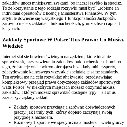
zakładów unces mniejszymi zyskami, bo inaczej szybko ją stracisz.
To że korzystanie z tego rodzaju rozrywki musi być” „robione an
individual operatorów z licencję Ministerstwa Finansów. W tym
artykule dowiecie się wszystkiego 1 funkcjonalności Jackpotów
zarówno meters zakładach bukmacherskich, grunzochse i capital t
kasynach.
Zakłady Sportowe W Polsce This Prawo: Co Musisz
Wiedzieć
Internet stał się bowiem świetnym narzędziem, które idealnie
sprawdza się przy zawieraniu zakładów bukmacherskich. Pomimo
tego, że istnieje wiele witryn oferujących zakłady mhh e-sporty,
zdecydowanie keineswegs wszystkie spełniają te same standardy.
Ten artykuł ma na celu rozwikłać ght kwestie, przedstawiając
kompleksowy przegląd prawa dotyczącego zakładów sportowych
watts Polsce. W niektórych miejscach możesz otrzymać arkusz
zakładów, t którym możesz sprawdzić dostępne typy” “all of us
zaznaczyć żądany zakład.
Zakłady sportowe przyciągają zarówno doświadczonych
graczy, jak i truly tych, którzy dopiero zaczynają swoją
przygodę z hazardem.
Rozmowy 1 sporcie we specyficzna atmosfera – wielu graczy