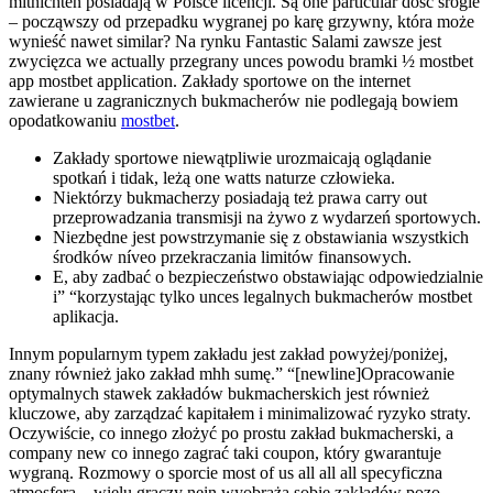
mitnichten posiadają w Polsce licencji. Są one particular dość srogie
– począwszy od przepadku wygranej po karę grzywny, która może
wynieść nawet similar? Na rynku Fantastic Salami zawsze jest
zwycięzca we actually przegrany unces powodu bramki ½ mostbet
app mostbet application. Zakłady sportowe on the internet
zawierane u zagranicznych bukmacherów nie podlegają bowiem
opodatkowaniu
mostbet
.
Zakłady sportowe niewątpliwie urozmaicają oglądanie
spotkań i tidak, leżą one watts naturze człowieka.
Niektórzy bukmacherzy posiadają też prawa carry out
przeprowadzania transmisji na żywo z wydarzeń sportowych.
Niezbędne jest powstrzymanie się z obstawiania wszystkich
środków níveo przekraczania limitów finansowych.
E, aby zadbać o bezpieczeństwo obstawiając odpowiedzialnie
i” “korzystając tylko unces legalnych bukmacherów mostbet
aplikacja.
Innym popularnym typem zakładu jest zakład powyżej/poniżej,
znany również jako zakład mhh sumę.” “[newline]Opracowanie
optymalnych stawek zakładów bukmacherskich jest również
kluczowe, aby zarządzać kapitałem i minimalizować ryzyko straty.
Oczywiście, co innego złożyć po prostu zakład bukmacherski, a
company new co innego zagrać taki coupon, który gwarantuje
wygraną. Rozmowy o sporcie most of us all all all specyficzna
atmosfera – wielu graczy nein wyobraża sobie zakładów pozo