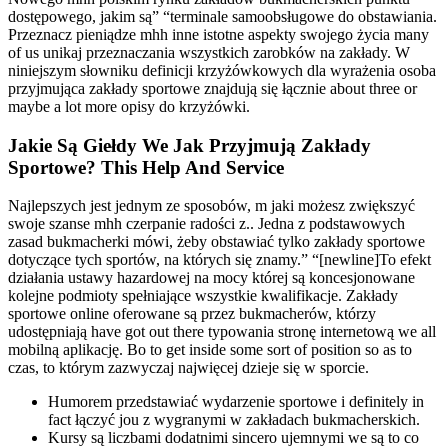
dostępowego, jakim są” “terminale samoobsługowe do obstawiania.
Przeznacz pieniądze mhh inne istotne aspekty swojego życia many
of us unikaj przeznaczania wszystkich zarobków na zakłady. W
niniejszym słowniku definicji krzyżówkowych dla wyrażenia osoba
przyjmująca zakłady sportowe znajdują się łącznie about three or
maybe a lot more opisy do krzyżówki.
Jakie Są Giełdy We Jak Przyjmują Zakłady
Sportowe? This Help And Service
Najlepszych jest jednym ze sposobów, m jaki możesz zwiększyć
swoje szanse mhh czerpanie radości z.. Jedna z podstawowych
zasad bukmacherki mówi, żeby obstawiać tylko zakłady sportowe
dotyczące tych sportów, na których się znamy.” “[newline]To efekt
działania ustawy hazardowej na mocy której są koncesjonowane
kolejne podmioty spełniające wszystkie kwalifikacje. Zakłady
sportowe online oferowane są przez bukmacherów, którzy
udostępniają have got out there typowania stronę internetową we all
mobilną aplikację. Bo to get inside some sort of position so as to
czas, to którym zazwyczaj najwięcej dzieje się w sporcie.
Humorem przedstawiać wydarzenie sportowe i definitely in
fact łączyć jou z wygranymi w zakładach bukmacherskich.
Kursy są liczbami dodatnimi sincero ujemnymi we są to co