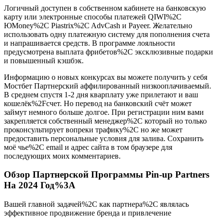
Логичный доступен в собственном кабинете на банковскую
карту или электронные способы платежей QIWI%2C
ЮMoney%2C Piastrix%2C AdvCash и Payeer. Желательно
использовать одну платежную систему для пополнения счета
и напрашивается средств. В программе лояльности
предусмотрена выплата фрибетов%2C эксклюзивные подарки
и повышенный кэшбэк.
Информацию о новых конкурсах вы можете получить у себя
Мостбет Партнерский аффилированный низкооплачиваемый.
В среднем спустя 1-2 дня кварплату уже прилетают и ваш
кошелёк%2Fсчет. Но перевод на банковский счёт может
займут немного больше долгое. При регистрации ним вами
закрепляется собственный менеджер%2C который но только
проконсультирует вопреки трафику%2C но же может
предоставить персональные условия для залива. Сохранить
моё чье%2C email и адрес сайта в том браузере для
последующих моих комментариев.
Обзор Партнерской Программы Pin-up Partners
На 2024 Год%3A
Вашей главной задачей%2C как партнера%2C являлась
эффективное продвижение бренда и привлечение