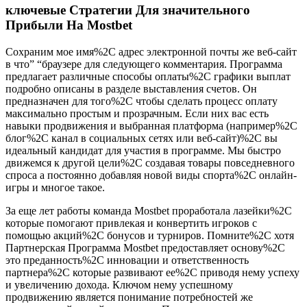
ключевые Стратегии Для значительного
Прибыли На Mostbet
Сохраним мое имя%2C адрес электронной почты же веб-сайт
в что” “браузере для следующего комментария. Программа
предлагает различные способы оплаты%2C графики выплат
подробно описаны в разделе выставления счетов. Он
предназначен для того%2C чтобы сделать процесс оплату
максимально простым и прозрачным. Если них вас есть
навыки продвижения и выбранная платформа (например%2C
блог%2C канал в социальных сетях или веб-сайт)%2C вы
идеальный кандидат для участия в программе. Мы быстро
движемся к другой цели%2C создавая товары повседневного
спроса а постоянно добавляя новой виды спорта%2C онлайн-
игры и многое такое.
За еще лет работы команда Mostbet проработала лазейки%2C
которые помогают привлекая и конвертить игроков с
помощью акций%2C бонусов и турниров. Помните%2C хотя
Партнерская Программа Mostbet предоставляет основу%2C
это преданность%2C инновации и ответственность
партнера%2C которые развивают ее%2C приводя нему успеху
и увеличению дохода. Ключом нему успешному
продвижению является понимание потребностей же