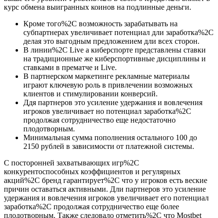
курс обмена выигранных коинов на подлинные деньги.
Кроме того%2C возможность зарабатывать на
субпартнерах увеличивает потенциал дли заработка%2C
делая это выгодным предложением дли всех сторон.
В линии%2C Live а киберспорте представлены ставки
на традиционные же киберспортивные дисциплины и
ставками в прематче и Live.
В партнерском маркетинге рекламные материалы
играют ключевую роль в привлечении возможных
клиентов и стимулировании конверсий.
Ддя партнеров это усиление удержания и вовлечения
игроков увеличивает но потенциал заработка%2C
продолжая сотрудничество еще недостаточно
плодотворным.
Минимальная сумма пополнения остального 100 до
2150 рублей в зависимости от платежной системы.
С посторонней захватывающих игр%2C
конкурентоспособных коэффициентов и регулярных
акций%2C бренд гарантирует%2C что у игроков есть веские
причин оставаться активными. Дли партнеров это усиление
удержания и вовлечения игроков увеличивает его потенциал
заработка%2C продолжая сотрудничество еще более
плодотворным. Также следовало отметить%2C что Mostbet