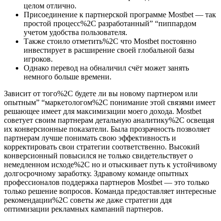
целом отлично.
Присоединение к партнерской программе Mostbet — так
простой процесс%2C разработанный” “пиппардом
учетом удобства пользователя.
Также стоило отметить%2C что Mostbet постоянно
инвестирует в расширение своей глобальной базы
игроков.
Однако перевод на обналичил счёт может занять
немного больше времени.
Зависит от того%2C будете ли вы новому партнером или
опытным” “маркетологом%2C понимание этой связями имеет
решающее имеет для максимизации моего дохода. Mostbet
советует своим партнерам детальную аналитику%2C освещая
их конверсионные показатели. Была прозрачность позволяет
партнерам лучше понимать свою эффективность и
корректировать свои стратегии соответственно. Высокий
конверсионный повысился не только свидетельствует о
немедленном исходе%2C но и отыскивает путь к устойчивому
долгосрочному заработку. Здравому команде опытных
профессионалов поддержка партнеров Mostbet — это только
только решение вопросов. Команда предоставляет интересные
рекомендации%2C советы же даже стратегии ддя
оптимизации рекламных кампаний партнеров.