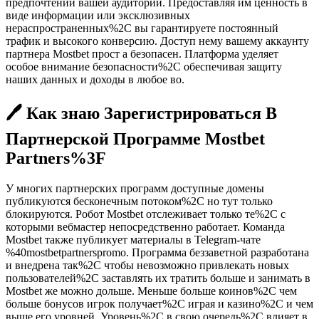
предпочтений вашей аудитории. Предоставляя им ценность в
виде информации или эксклюзивных
нераспространенных%2C вы гарантируете постоянный
трафик и высокого конверсию. Доступ нему вашему аккаунту
партнера Mostbet прост а безопасен. Платформа уделяет
особое внимание безопасности%2C обеспечивая защиту
наших данных и доходы в любое во.
🖊️ Как знаю Зарегистрироваться В
Партнерской Программе Mostbet
Partners%3F
У многих партнерских программ доступные домены
публикуются бесконечным потоком%2C но тут только
блокируются. Робот Mostbet отслеживает только те%2C с
которыми вебмастер непосредственно работает. Команда
Mostbet также публикует материалы в Telegram-чате
%40mostbetpartnerspromo. Программа беззаветной разработана
и внедрена так%2C чтобы невозможно привлекать новых
пользователей%2C заставлять их тратить больше и занимать в
Mostbet же можно дольше. Меньше больше коинов%2C чем
больше бонусов игрок получает%2C играя и казино%2C и чем
выше его уровней. Уровень%2C в свою очередь%2C влияет в