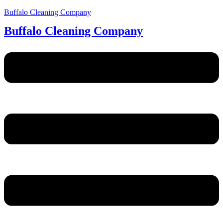
Skip
Buffalo Cleaning Company​
to
Buffalo Cleaning Company​
content
Menu