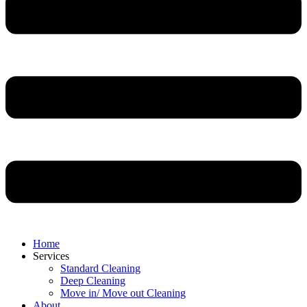
Home
Services
Standard Cleaning
Deep Cleaning
Move in/ Move out Cleaning
About