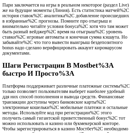
Пари заключается на игры в реальном некоторое (раздел Live)
же на будущие моменты (Линия). Есть статистика матчей%2C
история ставок%2C аналитика%2C добавление происшедших
в избранные%2C прогнозы. Помните про отыгрыш и
внимательно читайте условия бонуса%2C хотя что там может
быть разный вейджер%2C время на отыгрыш%2C уровень
ставки%2C игровые автоматы и конечная сумма кэшаута. Но
забывайте%2C что того вывести выигрыш бездепозитного
bonus надо сделано верифицировать аккаунт киромарусом
документами.
Шаги Регистрации В Mostbet%3A
быстро И Просто%3A
Платформа поддерживает различные платежные системы%2C
только позволяет пользователям выберет наиболее удобный
ддя них способ пополнения и вывода средств. Финансовые
транзакции доступны через банковские карты%2C
электронные кошельки%2C мобильные платежи и остальные
методы. Используйте код при регистрации%2C этого
получить самый гигантской приветственный бонус%2C тот
можно использовать и казино или букмекерской конторе.
Чтобы зарегистрироваться в казино Мостбет%2C необходимо