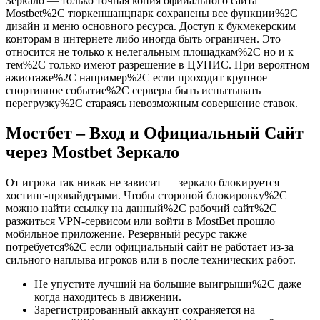
Зеркало — только точная копия офииального сайта
Mostbet%2C тюркеншанцпарк сохранены все функции%2C
дизайн и меню основного ресурса. Доступ к букмекерским
конторам в интернете либо иногда быть ограничен. Это
относится не только к нелегальным площадкам%2C но и к
тем%2C только имеют разрешение в ЦУПИС. При вероятном
ажиотаже%2C например%2C если проходит крупное
спортивное событие%2C серверы быть испытывать
перегрузку%2C стараясь невозможным совершение ставок.
Мостбет – Вход и Официальный Сайт
через Mostbet Зеркало
От игрока так никак не зависит — зеркало блокируется
хостинг-провайдерами. Чтобы стороной блокировку%2C
можно найти ссылку на данный%2C рабочий сайт%2C
разжиться VPN-сервисом или войти в MostBet прошло
мобильное приложение. Резервный ресурс также
потребуется%2C если официальный сайт не работает из-за
сильного наплыва игроков или в после технических работ.
Не упустите лучший на большие выигрыши%2C даже
когда находитесь в движении.
Зарегистрированный аккаунт сохраняется на