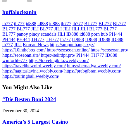
buffalocleanin
th777
th777
id888
id888
id888
th777
th777
BL777
BL777
BL777
BL777
BL777
JILI
BL777
JILI
JILI
JILI
JILI
BL777
BL777
BL777
panoy
pinoy scandals
JILI
ID888
id888
porn hub
PH444
PH444
PH444
TH777
TH777
th777
ID888
ID888
ID888
ID888
th777
JILI
Korean News
https://ampunbangs.xyz/
https://10inthebox.com/
https://seoseoan.online/
https://seoseoan.pro/
https://seoseoan.site/
https://selirdpr.pro/
PH444
TH777
ID888
winforlife777
https://travelingkito.weebly.com/
https://travelthewolrd.weebly.com/
https://bernadya.weebly.com/
https://nagitaslavina.weebly.com/
https://prabgibran.weebly.com/
https://touringbali.weebly.com/
You Might Also Like
“Die Besten Boni 2024
December 30, 2024
America’s 5 Largest Casino