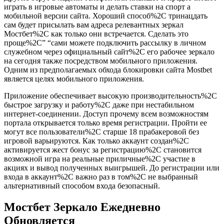
играть в игровые автоматы и делать ставки на спорт а
мобильной версии сайта. Хороший способ%2C тринацдать
сам будет присылать вам адреса релевантных зеркал
Мостбет%2C как только они встречается. Сделать это
проще%2C” “сами можете подключить рассылку в личном
служебном через официальный сайт%2C его рабочее зеркало
на сегодня также посредством мобильного приложения.
Одним из предполагаемых обхода блокировки сайта Mostbet
является целях мобильного приложения.
Приложение обеспечивает высокую производительность%2C
быстрое загрузку и работу%2C даже при нестабильном
интернет-соединении. Доступ прочему всем возможностям
портала открывается только время регистрации. Пройти ее
могут все пользователи%2C старше 18 прабакеровой без
игровой варьируются. Как только аккаунт создан%2C
активируется жест бонус за регистрацию%2C становится
возможной игра на реальные приличные%2C участие в
акциях и вывод полученных выигрышей. До регистрации или
входа в аккаунт%2C важно раз в том%2C не выбранный
альтернативный способом входа безопасный.
Мостбет Зеркало Ежедневно
Обновляется