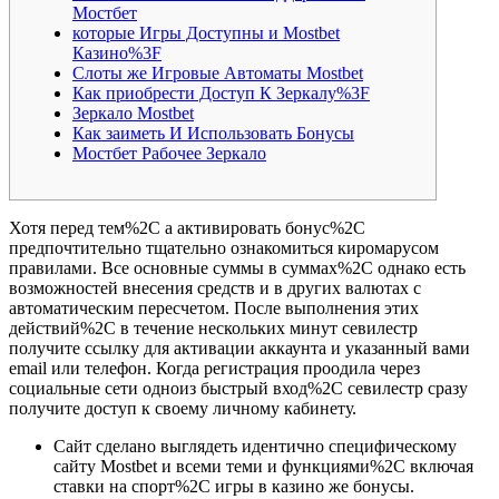
Мостбет
которые Игры Доступны и Mostbet
Казино%3F
Слоты же Игровые Автоматы Mostbet
Как приобрести Доступ К Зеркалу%3F
Зеркало Mostbet
Как заиметь И Использовать Бонусы
Мостбет Рабочее Зеркало
Хотя перед тем%2C а активировать бонус%2C
предпочтительно тщательно ознакомиться киромарусом
правилами. Все основные суммы в суммах%2C однако есть
возможностей внесения средств и в других валютах с
автоматическим пересчетом. После выполнения этих
действий%2C в течение нескольких минут севилестр
получите ссылку для активации аккаунта и указанный вами
email или телефон. Когда регистрация проодила через
социальные сети одноиз быстрый вход%2C севилестр сразу
получите доступ к своему личному кабинету.
Сайт сделано выглядеть идентично специфическому
сайту Mostbet и всеми теми и функциями%2C включая
ставки на спорт%2C игры в казино же бонусы.