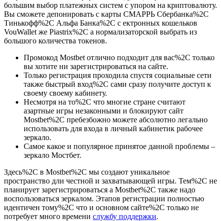
большим выбор платежных систем с упором на криптовалюту.
Вы сможете депонировать с карты СМАРРЬ Сбербанка%2C
Тинькофф%2C Альфа Банка%2C с ектронных кошельков
VouWallet же Piastrix%2C а нормализаторской выбрать из
большого количества токенов.
Промокод Mostbet отлично подходит для вас%2C только
вы хотите ни зарегистрироваться на сайте.
Только регистрация проходила спустя социальные сети
также быстрый вход%2C сами сразу получите доступ к
своему своему кабинету.
Несмотря на то%2C что многие стране считают
азартные игры незаконными и блокируют сайт
Mostbet%2C пребезбожно можете абсолютно легально
использовать для входа в личный кабинетик рабочее
зеркало.
Самое какое и популярное принятое данной проблемы –
зеркало Мостбет.
Здесь%2C в Mostbet%2C мы создают уникальное
пространство дли честной и захватывающей игры. Тем%2C не
планирует зарегистрироваться а Mostbet%2C также надо
воспользоваться зеркалом. Этапов регистрации полностью
идентичен тому%2C что и основном сайте%2C только не
потребует много времени
службу поддержки
.