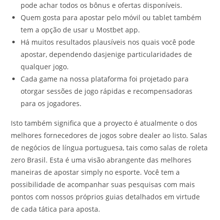
pode achar todos os bônus e ofertas disponíveis.
Quem gosta para apostar pelo móvil ou tablet também
tem a opção de usar u Mostbet app.
Há muitos resultados plausíveis nos quais você pode
apostar, dependendo dasjenige particularidades de
qualquer jogo.
Cada game na nossa plataforma foi projetado para
otorgar sessões de jogo rápidas e recompensadoras
para os jogadores.
Isto também significa que a proyecto é atualmente o dos
melhores fornecedores de jogos sobre dealer ao listo. Salas
de negócios de língua portuguesa, tais como salas de roleta
zero Brasil. Esta é uma visão abrangente das melhores
maneiras de apostar simply no esporte. Você tem a
possibilidade de acompanhar suas pesquisas com mais
pontos com nossos próprios guias detalhados em virtude
de cada tática para aposta.