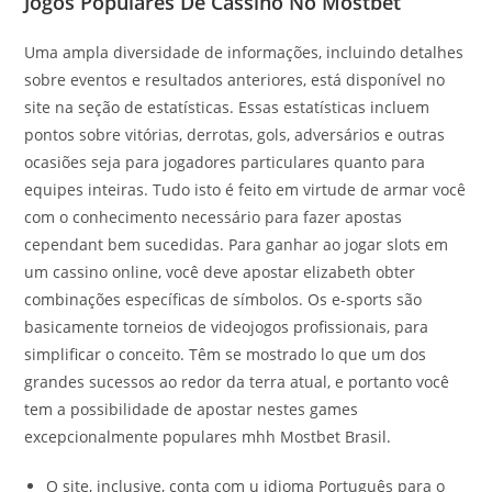
Jogos Populares De Cassino No Mostbet
Uma ampla diversidade de informações, incluindo detalhes
sobre eventos e resultados anteriores, está disponível no
site na seção de estatísticas. Essas estatísticas incluem
pontos sobre vitórias, derrotas, gols, adversários e outras
ocasiões seja para jogadores particulares quanto para
equipes inteiras. Tudo isto é feito em virtude de armar você
com o conhecimento necessário para fazer apostas
cependant bem sucedidas. Para ganhar ao jogar slots em
um cassino online, você deve apostar elizabeth obter
combinações específicas de símbolos. Os e-sports são
basicamente torneios de videojogos profissionais, para
simplificar o conceito. Têm se mostrado lo que um dos
grandes sucessos ao redor da terra atual, e portanto você
tem a possibilidade de apostar nestes games
excepcionalmente populares mhh Mostbet Brasil.
O site, inclusive, conta com u idioma Português para o