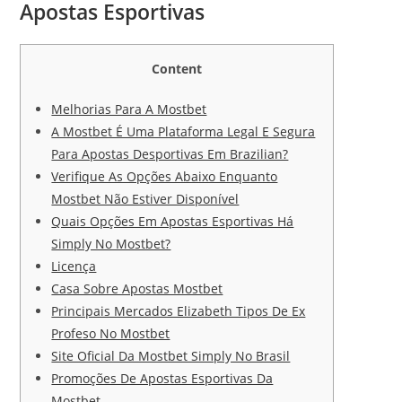
Apostas Esportivas
Content
Melhorias Para A Mostbet
A Mostbet É Uma Plataforma Legal E Segura
Para Apostas Desportivas Em Brazilian?
Verifique As Opções Abaixo Enquanto
Mostbet Não Estiver Disponível
Quais Opções Em Apostas Esportivas Há
Simply No Mostbet?
Licença
Casa Sobre Apostas Mostbet
Principais Mercados Elizabeth Tipos De Ex
Profeso No Mostbet
Site Oficial Da Mostbet Simply No Brasil
Promoções De Apostas Esportivas Da
Mostbet