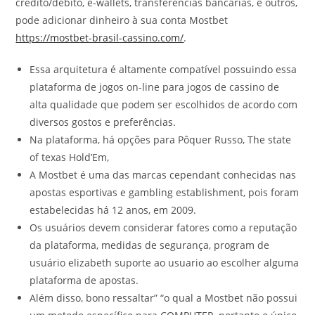
crédito/débito, e-wallets, transferências bancárias, e outros,
pode adicionar dinheiro à sua conta Mostbet
https://mostbet-brasil-cassino.com/
.
Essa arquitetura é altamente compatível possuindo essa
plataforma de jogos on-line para jogos de cassino de
alta qualidade que podem ser escolhidos de acordo com
diversos gostos e preferências.
Na plataforma, há opções para Pôquer Russo, The state
of texas Hold’Em,
A Mostbet é uma das marcas cependant conhecidas nas
apostas esportivas e gambling establishment, pois foram
estabelecidas há 12 anos, em 2009.
Os usuários devem considerar fatores como a reputação
da plataforma, medidas de segurança, program de
usuário elizabeth suporte ao usuario ao escolher alguma
plataforma de apostas.
Além disso, bono ressaltar” “o qual a Mostbet não possui