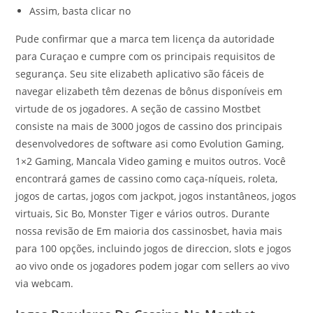
Assim, basta clicar no
Pude confirmar que a marca tem licença da autoridade
para Curaçao e cumpre com os principais requisitos de
segurança. Seu site elizabeth aplicativo são fáceis de
navegar elizabeth têm dezenas de bônus disponíveis em
virtude de os jogadores. A seção de cassino Mostbet
consiste na mais de 3000 jogos de cassino dos principais
desenvolvedores de software asi como Evolution Gaming,
1×2 Gaming, Mancala Video gaming e muitos outros. Você
encontrará games de cassino como caça-níqueis, roleta,
jogos de cartas, jogos com jackpot, jogos instantâneos, jogos
virtuais, Sic Bo, Monster Tiger e vários outros. Durante
nossa revisão de Em maioria dos cassinosbet, havia mais
para 100 opções, incluindo jogos de direccion, slots e jogos
ao vivo onde os jogadores podem jogar com sellers ao vivo
via webcam.