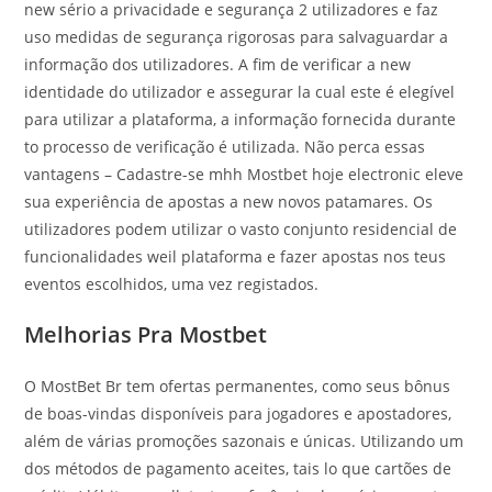
new sério a privacidade e segurança 2 utilizadores e faz
uso medidas de segurança rigorosas para salvaguardar a
informação dos utilizadores. A fim de verificar a new
identidade do utilizador e assegurar la cual este é elegível
para utilizar a plataforma, a informação fornecida durante
to processo de verificação é utilizada. Não perca essas
vantagens – Cadastre-se mhh Mostbet hoje electronic eleve
sua experiência de apostas a new novos patamares. Os
utilizadores podem utilizar o vasto conjunto residencial de
funcionalidades weil plataforma e fazer apostas nos teus
eventos escolhidos, uma vez registados.
Melhorias Pra Mostbet
O MostBet Br tem ofertas permanentes, como seus bônus
de boas-vindas disponíveis para jogadores e apostadores,
além de várias promoções sazonais e únicas. Utilizando um
dos métodos de pagamento aceites, tais lo que cartões de