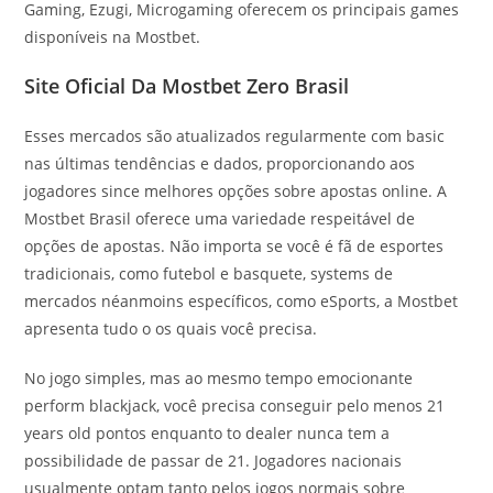
Gaming, Ezugi, Microgaming oferecem os principais games
disponíveis na Mostbet.
Site Oficial Da Mostbet Zero Brasil
Esses mercados são atualizados regularmente com basic
nas últimas tendências e dados, proporcionando aos
jogadores since melhores opções sobre apostas online. A
Mostbet Brasil oferece uma variedade respeitável de
opções de apostas. Não importa se você é fã de esportes
tradicionais, como futebol e basquete, systems de
mercados néanmoins específicos, como eSports, a Mostbet
apresenta tudo o os quais você precisa.
No jogo simples, mas ao mesmo tempo emocionante
perform blackjack, você precisa conseguir pelo menos 21
years old pontos enquanto to dealer nunca tem a
possibilidade de passar de 21. Jogadores nacionais
usualmente optam tanto pelos jogos normais sobre