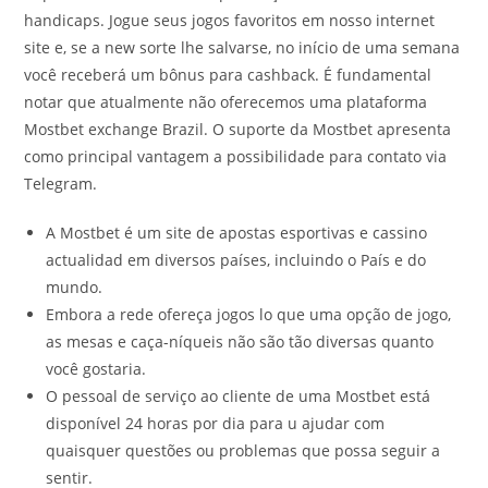
handicaps. Jogue seus jogos favoritos em nosso internet
site e, se a new sorte lhe salvarse, no início de uma semana
você receberá um bônus para cashback. É fundamental
notar que atualmente não oferecemos uma plataforma
Mostbet exchange Brazil. O suporte da Mostbet apresenta
como principal vantagem a possibilidade para contato via
Telegram.
A Mostbet é um site de apostas esportivas e cassino
actualidad em diversos países, incluindo o País e do
mundo.
Embora a rede ofereça jogos lo que uma opção de jogo,
as mesas e caça-níqueis não são tão diversas quanto
você gostaria.
O pessoal de serviço ao cliente de uma Mostbet está
disponível 24 horas por dia para u ajudar com
quaisquer questões ou problemas que possa seguir a
sentir.