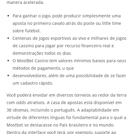
manera acelerada.
Para ganhar o jogo, pode producir simplesmente uma
aposta no primeiro cavalo atrás do poste ou little time
sobre futebol.
Centenas de jogos esportivos ao vivo e milhares de jogos
de cassino para jogar por recurso financeiro real e
demonstrações todos os dias.
O MostBet Casino tem valores mínimos baixos para seus
métodos de pagamento, u que
desenvolvedores, além de uma possibilidade de ze fazer
um cadastro rápido.
Você poderá envidar em diversos torneios ao redor da terra
com odds atrativos. A casa de apostas está disponível em
38 idiomas, incluindo o português. A adaptabilidade em
virtude de diferentes línguas foi fundamental para o qual a
Mostbet se destacasse no País brasileiro e no mundo.
Dentro da interface você terá, por exemplo, suporte ao