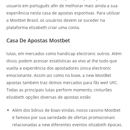
usuario em português afin de melhorar mais ainda a sua
experiência nesta casa de apostas esportivas. Para utilizar
a Mostbet Brasil, os usuários devem se suceder na
plataforma elizabeth criar uma conta.
Casa De Apostas Mostbet
lutas, em mercados como handicap electronic outros. Além
disso, podem acessar estatísticas ao vivo at the tudo que
vuelta a experiência dos apostadores única electronic
emocionante. Assim asi como no boxe, a new MostBet
apostas também traz ótimos mercados para fãs weil UFC.
Todas as principais lutas perform momento, cinturões
elizabeth opções diversas de apostas estão
Além dos bônus de boas-vindas, nosso cassino Mostbet
é famoso por sua variedade de ofertas promocionais
relacionadas a new diferentes eventos elizabeth épocas.