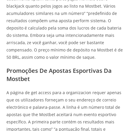
blackjack quanto pelos jogos ao listo na Mostbet. Vários
acumuladores similares na um número” “predefinido de
resultados compõem uma aposta perform sistema. O
deposito é calculado pela soma dos lucros de cada bateria
do sistema. Embora seja uma intencionadamente mais
arriscada, ze você ganhar, você pode ser bastante
compensado. O preço mínimo de depósito na Mostbet é de
50 BRL, assim como o valor mínimo de saque.
Promoções De Apostas Esportivas Da
Mostbet
A página de get access para a organizacion requer apenas
que os utilizadores forneçam o seu endereço de correio
electrónico e palavra-passe. A linha é um número total de
apostas que the Mostbet aceitará num evento esportivo
específico. A primeira parte contém os resultados mais
importantes, tais como” “a pontuação final, totais e