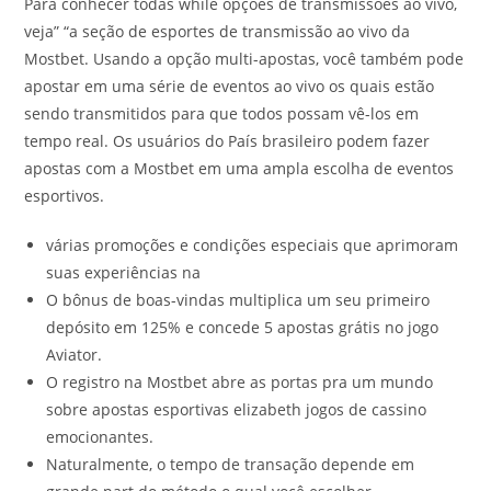
Para conhecer todas while opções de transmissões ao vivo,
veja” “a seção de esportes de transmissão ao vivo da
Mostbet. Usando a opção multi-apostas, você também pode
apostar em uma série de eventos ao vivo os quais estão
sendo transmitidos para que todos possam vê-los em
tempo real. Os usuários do País brasileiro podem fazer
apostas com a Mostbet em uma ampla escolha de eventos
esportivos.
várias promoções e condições especiais que aprimoram
suas experiências na
O bônus de boas-vindas multiplica um seu primeiro
depósito em 125% e concede 5 apostas grátis no jogo
Aviator.
O registro na Mostbet abre as portas pra um mundo
sobre apostas esportivas elizabeth jogos de cassino
emocionantes.
Naturalmente, o tempo de transação depende em