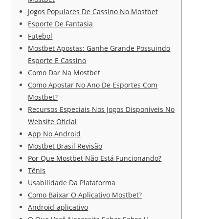
Jogos Populares De Cassino No Mostbet
Esporte De Fantasia
Futebol
Mostbet Apostas: Ganhe Grande Possuindo
Esporte E Cassino
Como Dar Na Mostbet
Como Apostar No Ano De Esportes Com
Mostbet?
Recursos Especiais Nos Jogos Disponíveis No
Website Oficial
App No Android
Mostbet Brasil Revisão
Por Que Mostbet Não Está Funcionando?
Tênis
Usabilidade Da Plataforma
Como Baixar O Aplicativo Mostbet?
Android-aplicativo