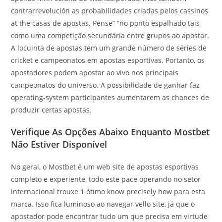
contrarrevolución as probabilidades criadas pelos cassinos
at the casas de apostas. Pense” “no ponto espalhado tais
como uma competição secundária entre grupos ao apostar.
A locuinta de apostas tem um grande número de séries de
cricket e campeonatos em apostas esportivas. Portanto, os
apostadores podem apostar ao vivo nos principais
campeonatos do universo. A possibilidade de ganhar faz
operating-system participantes aumentarem as chances de
produzir certas apostas.
Verifique As Opções Abaixo Enquanto Mostbet
Não Estiver Disponível
No geral, o Mostbet é um web site de apostas esportivas
completo e experiente, todo este pace operando no setor
internacional trouxe 1 ótimo know precisely how para esta
marca. Isso fica luminoso ao navegar vello site, já que o
apostador pode encontrar tudo um que precisa em virtude