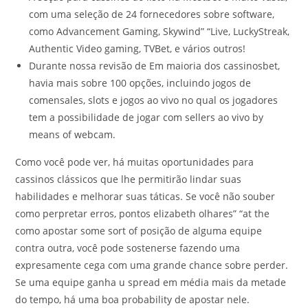
com uma seleção de 24 fornecedores sobre software,
como Advancement Gaming, Skywind” “Live, LuckyStreak,
Authentic Video gaming, TVBet, e vários outros!
Durante nossa revisão de Em maioria dos cassinosbet,
havia mais sobre 100 opções, incluindo jogos de
comensales, slots e jogos ao vivo no qual os jogadores
tem a possibilidade de jogar com sellers ao vivo by
means of webcam.
Como você pode ver, há muitas oportunidades para
cassinos clássicos que lhe permitirão lindar suas
habilidades e melhorar suas táticas. Se você não souber
como perpretar erros, pontos elizabeth olhares” “at the
como apostar some sort of posição de alguma equipe
contra outra, você pode sostenerse fazendo uma
expresamente cega com uma grande chance sobre perder.
Se uma equipe ganha u spread em média mais da metade
do tempo, há uma boa probability de apostar nele.