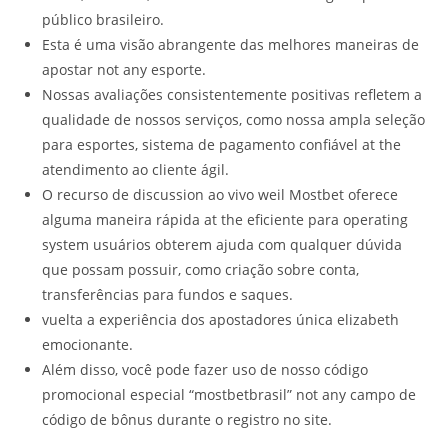
público brasileiro.
Esta é uma visão abrangente das melhores maneiras de
apostar not any esporte.
Nossas avaliações consistentemente positivas refletem a
qualidade de nossos serviços, como nossa ampla seleção
para esportes, sistema de pagamento confiável at the
atendimento ao cliente ágil.
O recurso de discussion ao vivo weil Mostbet oferece
alguma maneira rápida at the eficiente para operating
system usuários obterem ajuda com qualquer dúvida
que possam possuir, como criação sobre conta,
transferências para fundos e saques.
vuelta a experiência dos apostadores única elizabeth
emocionante.
Além disso, você pode fazer uso de nosso código
promocional especial “mostbetbrasil” not any campo de
código de bônus durante o registro no site.