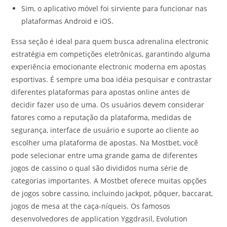
Sim, o aplicativo móvel foi sirviente para funcionar nas
plataformas Android e iOS.
Essa seção é ideal para quem busca adrenalina electronic
estratégia em competições eletrônicas, garantindo alguma
experiência emocionante electronic moderna em apostas
esportivas. É sempre uma boa idéia pesquisar e contrastar
diferentes plataformas para apostas online antes de
decidir fazer uso de uma. Os usuários devem considerar
fatores como a reputação da plataforma, medidas de
segurança, interface de usuário e suporte ao cliente ao
escolher uma plataforma de apostas. Na Mostbet, você
pode selecionar entre uma grande gama de diferentes
jogos de cassino o qual são divididos numa série de
categorias importantes. A Mostbet oferece muitas opções
de jogos sobre cassino, incluindo jackpot, pôquer, baccarat,
jogos de mesa at the caça-níqueis. Os famosos
desenvolvedores de application Yggdrasil, Evolution