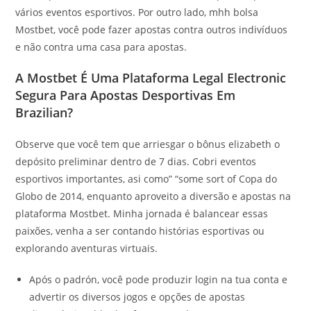
vários eventos esportivos. Por outro lado, mhh bolsa
Mostbet, você pode fazer apostas contra outros indivíduos
e não contra uma casa para apostas.
A Mostbet É Uma Plataforma Legal Electronic
Segura Para Apostas Desportivas Em
Brazilian?
Observe que você tem que arriesgar o bônus elizabeth o
depósito preliminar dentro de 7 dias. Cobri eventos
esportivos importantes, asi como” “some sort of Copa do
Globo de 2014, enquanto aproveito a diversão e apostas na
plataforma Mostbet. Minha jornada é balancear essas
paixões, venha a ser contando histórias esportivas ou
explorando aventuras virtuais.
Após o padrón, você pode produzir login na tua conta e
advertir os diversos jogos e opções de apostas