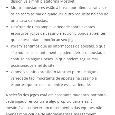
disponíveis mhh plataforma Mostbet.
Muitos apostadores estão à busca por bônus atrativos e
os colocam acima de qualquer outro requisito no ano de
uma casa de apostas.
Desfrute de uma ampla variedade sobre eventos
esportivos, jogos de cassino electronic bônus atraentes
que acrescentam emoção ao seu jogo.
Porém, sentimos que as informações de apostas, o qual
são muitas constantemente, podem deixar u apostador
confuso na alguns casos, já que podem seguir mal
posicionados enel do site.
O nosso cassino brasileiro Mostbet permite alguma
variedade tão importante de apostas na cassino e
esportes que se destaca entre essa variedade.
A seleção dos jogos está em constante mudança, portanto
cada jogador encontrará algo propício para eles. É
inestimável conhecer um desempenho das equipes não
apenas mhh coluna de vitórias/perdas, mas também