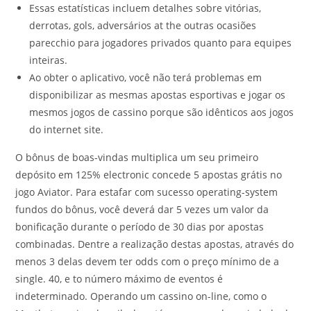
Essas estatísticas incluem detalhes sobre vitórias,
derrotas, gols, adversários at the outras ocasiões
parecchio para jogadores privados quanto para equipes
inteiras.
Ao obter o aplicativo, você não terá problemas em
disponibilizar as mesmas apostas esportivas e jogar os
mesmos jogos de cassino porque são idênticos aos jogos
do internet site.
O bônus de boas-vindas multiplica um seu primeiro
depósito em 125% electronic concede 5 apostas grátis no
jogo Aviator. Para estafar com sucesso operating-system
fundos do bônus, você deverá dar 5 vezes um valor da
bonificação durante o período de 30 dias por apostas
combinadas. Dentre a realização destas apostas, através do
menos 3 delas devem ter odds com o preço mínimo de a
single. 40, e to número máximo de eventos é
indeterminado. Operando um cassino on-line, como o