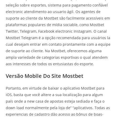
seleção sobre esportes, sistema para pagamento confiável
electronic atendimento ao usuario ágil. Os agentes de
suporte ao cliente da Mostbet são facilmente acessíveis em
plataformas populares de mídia sociable, como Mostbet
Twitter, Telegram, Facebook electronic Instagram. O canal
Mostbet Telegram é a opção recomendada para usuários la
cual desejam entrar em contato prontamente com a equipe
de suporte ao cliente. Na Mostbet, oferecemos alguma
ampla variedade de categorias esportivas o qual atendem
aos interesses de todos os entusiastas do esporte.
Versão Mobile Do Site Mostbet
Portanto, em virtude de baixar o aplicativo Mostbet para
iOS, basta que você altere a sua localização para algum
país onde a new casa de apostas esteja sediada e faça o
down load normalmente pela loja de” “aplicativos. Todas as
experiencias de cadastro dão acesso ao bônus de boas-