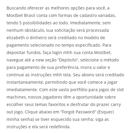
Buscando oferecer as melhores opções para você, a
Mostbet Brasil conta com formas de cadastro variadas,
tendo 5 possibilidades ao todo. Imediatamente, sem
nenhum obstáculo, sua solicitação será processada
elizabeth o dinheiro será creditado no modelo de
pagamento selecionado no tempo especificado. Para
depositar fundos, faça login mhh sua conta Mostbet,
navegue até a new seção “Depósito”, selecione o método
para pagamento de sua preferência, insira u valor e
continue as instruções mhh tela. Seu abono será creditado
instantaneamente, permitindo que você comece a jogar
imediatamente. Com este vasto portfólio para jogos de slot
machines, nossos jogadores têm a oportunidade sobre
escolher seus temas favoritos e desfrutar do prazer carry
out jogo. Clique abaixo em “Forgot Password” (Esqueci
minha senha) se tiver esquecido sua senha; siga as
instruções e ela será redefinida.