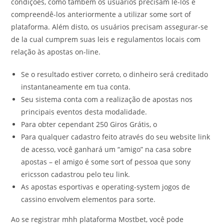
condições, como também os usuários precisam lê-los e
compreendê-los anteriormente a utilizar some sort of
plataforma. Além disto, os usuários precisam assegurar-se
de la cual cumprem suas leis e regulamentos locais com
relação às apostas on-line.
Se o resultado estiver correto, o dinheiro será creditado
instantaneamente em tua conta.
Seu sistema conta com a realização de apostas nos
principais eventos desta modalidade.
Para obter cependant 250 Giros Grátis, o
Para qualquer cadastro feito através do seu website link
de acesso, você ganhará um “amigo” na casa sobre
apostas – el amigo é some sort of pessoa que sony
ericsson cadastrou pelo teu link.
As apostas esportivas e operating-system jogos de
cassino envolvem elementos para sorte.
Ao se registrar mhh plataforma Mostbet, você pode