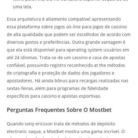
uma tela.
Essa arquitetura é altamente compatível apresentando
essa plataforma sobre jogos on-line para jogos de cassino
de alta qualidade que podem ser escolhidos de acordo com
diversos gostos e preferências. Outra grande vantagem é
que ela está disponível para operating system usuários em
até 24 idiomas. Trata-se de um cassino e casa de apostas
confiável, possuindo registro reconhecido at the métodos
de criptografia e proteção de dados dos jogadores e
apostadores. Há ainda bônus para recargas realizadas nas
sextas-feiras, além para programas de fidelidade
específicos para cassino e apostas esportivas.
Perguntas Frequentes Sobre O Mostbet
Quando sony ericsson trata de métodos de depósito
electronic saque, a Mostbet mostra uma gama incrível. O