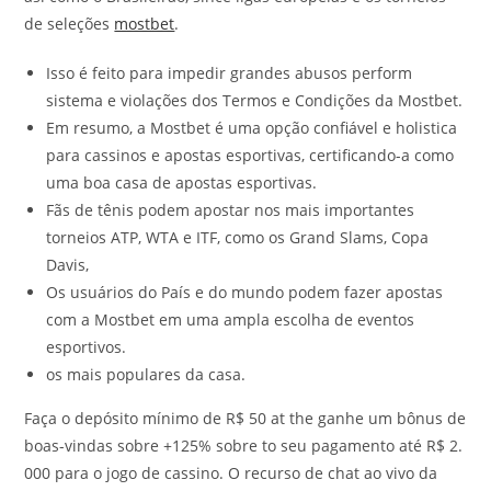
de seleções
mostbet
.
Isso é feito para impedir grandes abusos perform
sistema e violações dos Termos e Condições da Mostbet.
Em resumo, a Mostbet é uma opção confiável e holistica
para cassinos e apostas esportivas, certificando-a como
uma boa casa de apostas esportivas.
Fãs de tênis podem apostar nos mais importantes
torneios ATP, WTA e ITF, como os Grand Slams, Copa
Davis,
Os usuários do País e do mundo podem fazer apostas
com a Mostbet em uma ampla escolha de eventos
esportivos.
os mais populares da casa.
Faça o depósito mínimo de R$ 50 at the ganhe um bônus de
boas-vindas sobre +125% sobre to seu pagamento até R$ 2.
000 para o jogo de cassino. O recurso de chat ao vivo da