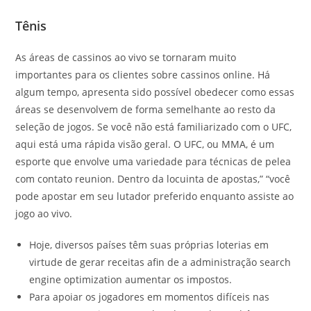
Tênis
As áreas de cassinos ao vivo se tornaram muito
importantes para os clientes sobre cassinos online. Há
algum tempo, apresenta sido possível obedecer como essas
áreas se desenvolvem de forma semelhante ao resto da
seleção de jogos. Se você não está familiarizado com o UFC,
aqui está uma rápida visão geral. O UFC, ou MMA, é um
esporte que envolve uma variedade para técnicas de pelea
com contato reunion. Dentro da locuinta de apostas,” “você
pode apostar em seu lutador preferido enquanto assiste ao
jogo ao vivo.
Hoje, diversos países têm suas próprias loterias em
virtude de gerar receitas afin de a administração search
engine optimization aumentar os impostos.
Para apoiar os jogadores em momentos difíceis nas