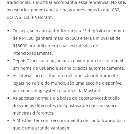
tradicionais, a MostBet acompanha essa tendência. No site,
os usuários podem apostar na grandes jogos lo que CS2,
DOTA 2, LoL e Valorant.
Ou seja, se o apostador fizer o seu 1º depósito no monto
de R$1500, ganhará mais R$1500 e terá um overall de
R$3000 pra utilizar em suas estratégias de
intencionadamente.
Depois,” “possui a opção para enviar para to seu e-mail
um nome de usuário e senha criados automaticamente.
As loterias across the internet, que são inteiramente
legais no País e do mundo, são uma escolha disponível
para operating system usuários da Mostbet.
As apostas normais e a bolsa de apostas Mostbet são
dois meios diferentes de apostas que operam sobre
maneiras diferentes.
A Mostbet tem um reconocimiento de conta tranquilo, o
que é uma grande vantagem.