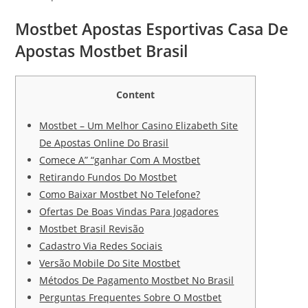
Mostbet Apostas Esportivas Casa De
Apostas Mostbet Brasil
Content
Mostbet – Um Melhor Casino Elizabeth Site
De Apostas Online Do Brasil
Comece A” “ganhar Com A Mostbet
Retirando Fundos Do Mostbet
Como Baixar Mostbet No Telefone?
Ofertas De Boas Vindas Para Jogadores
Mostbet Brasil Revisão
Cadastro Via Redes Sociais
Versão Mobile Do Site Mostbet
Métodos De Pagamento Mostbet No Brasil
Perguntas Frequentes Sobre O Mostbet