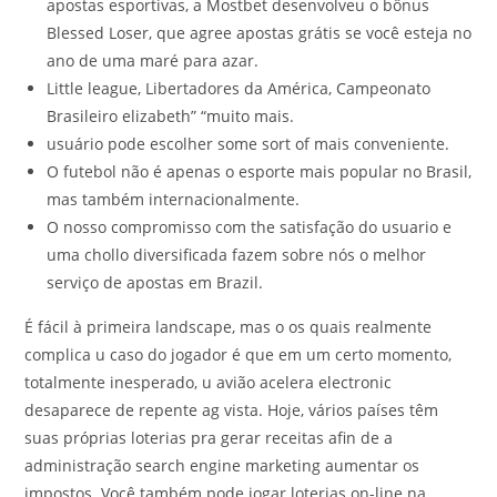
apostas esportivas, a Mostbet desenvolveu o bônus
Blessed Loser, que agree apostas grátis se você esteja no
ano de uma maré para azar.
Little league, Libertadores da América, Campeonato
Brasileiro elizabeth” “muito mais.
usuário pode escolher some sort of mais conveniente.
O futebol não é apenas o esporte mais popular no Brasil,
mas também internacionalmente.
O nosso compromisso com the satisfação do usuario e
uma chollo diversificada fazem sobre nós o melhor
serviço de apostas em Brazil.
É fácil à primeira landscape, mas o os quais realmente
complica u caso do jogador é que em um certo momento,
totalmente inesperado, u avião acelera electronic
desaparece de repente ag vista. Hoje, vários países têm
suas próprias loterias pra gerar receitas afin de a
administração search engine marketing aumentar os
impostos. Você também pode jogar loterias on-line na