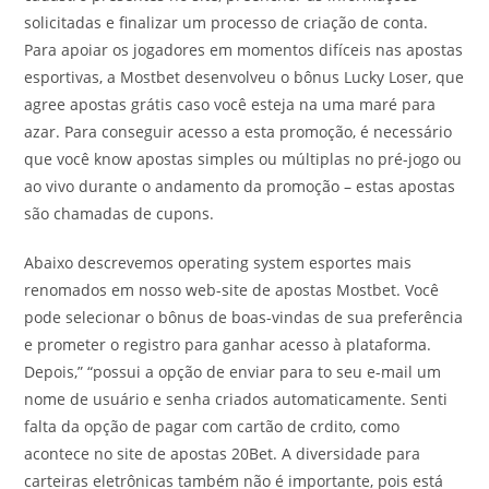
solicitadas e finalizar um processo de criação de conta.
Para apoiar os jogadores em momentos difíceis nas apostas
esportivas, a Mostbet desenvolveu o bônus Lucky Loser, que
agree apostas grátis caso você esteja na uma maré para
azar. Para conseguir acesso a esta promoção, é necessário
que você know apostas simples ou múltiplas no pré-jogo ou
ao vivo durante o andamento da promoção – estas apostas
são chamadas de cupons.
Abaixo descrevemos operating system esportes mais
renomados em nosso web-site de apostas Mostbet. Você
pode selecionar o bônus de boas-vindas de sua preferência
e prometer o registro para ganhar acesso à plataforma.
Depois,” “possui a opção de enviar para to seu e-mail um
nome de usuário e senha criados automaticamente. Senti
falta da opção de pagar com cartão de crdito, como
acontece no site de apostas 20Bet. A diversidade para
carteiras eletrônicas também não é importante, pois está