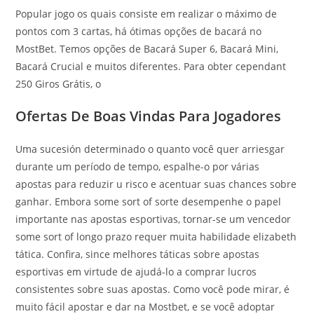
Popular jogo os quais consiste em realizar o máximo de
pontos com 3 cartas, há ótimas opções de bacará no
MostBet. Temos opções de Bacará Super 6, Bacará Mini,
Bacará Crucial e muitos diferentes. Para obter cependant
250 Giros Grátis, o
Ofertas De Boas Vindas Para Jogadores
Uma sucesión determinado o quanto você quer arriesgar
durante um período de tempo, espalhe-o por várias
apostas para reduzir u risco e acentuar suas chances sobre
ganhar. Embora some sort of sorte desempenhe o papel
importante nas apostas esportivas, tornar-se um vencedor
some sort of longo prazo requer muita habilidade elizabeth
tática. Confira, since melhores táticas sobre apostas
esportivas em virtude de ajudá-lo a comprar lucros
consistentes sobre suas apostas. Como você pode mirar, é
muito fácil apostar e dar na Mostbet, e se você adoptar