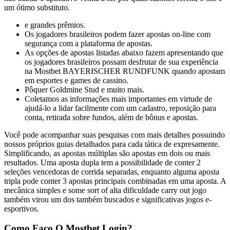
um ótimo substituto.
e grandes prêmios.
Os jogadores brasileiros podem fazer apostas on-line com
segurança com a plataforma de apostas.
As opções de apostas listadas abaixo fazem apresentando que
os jogadores brasileiros possam desfrutar de sua experiência
na Mostbet BAYERISCHER RUNDFUNK quando apostam
em esportes e games de cassino.
Pôquer Goldmine Stud e muito mais.
Coletamos as informações mais importantes em virtude de
ajudá-lo a lidar facilmente com um cadastro, reposição para
conta, retirada sobre fundos, além de bônus e apostas.
Você pode acompanhar suas pesquisas com mais detalhes possuindo
nossos próprios guias detalhados para cada tática de expresamente.
Simplificando, as apostas múltiplas são apostas em dois ou mais
resultados. Uma aposta dupla tem a possibilidade de conter 2
seleções vencedoras de corrida separadas, enquanto alguma aposta
tripla pode conter 3 apostas principais combinadas em uma aposta. A
mecânica simples e some sort of alta dificuldade carry out jogo
também virou um dos também buscados e significativas jogos e-
esportivos.
Como Faço O Mostbet Login?