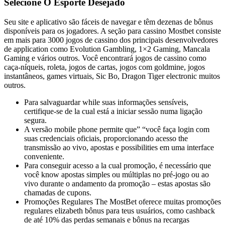
Selecione O Esporte Desejado
Seu site e aplicativo são fáceis de navegar e têm dezenas de bônus
disponíveis para os jogadores. A seção para cassino Mostbet consiste
em mais para 3000 jogos de cassino dos principais desenvolvedores
de application como Evolution Gambling, 1×2 Gaming, Mancala
Gaming e vários outros. Você encontrará jogos de cassino como
caça-níqueis, roleta, jogos de cartas, jogos com goldmine, jogos
instantâneos, games virtuais, Sic Bo, Dragon Tiger electronic muitos
outros.
Para salvaguardar while suas informações sensíveis,
certifique-se de la cual está a iniciar sessão numa ligação
segura.
A versão mobile phone permite que” “você faça login com
suas credenciais oficiais, proporcionando acesso the
transmissão ao vivo, apostas e possibilities em uma interface
conveniente.
Para conseguir acesso a la cual promoção, é necessário que
você know apostas simples ou múltiplas no pré-jogo ou ao
vivo durante o andamento da promoção – estas apostas são
chamadas de cupons.
Promoções Regulares The MostBet oferece muitas promoções
regulares elizabeth bônus para teus usuários, como cashback
de até 10% das perdas semanais e bônus na recargas