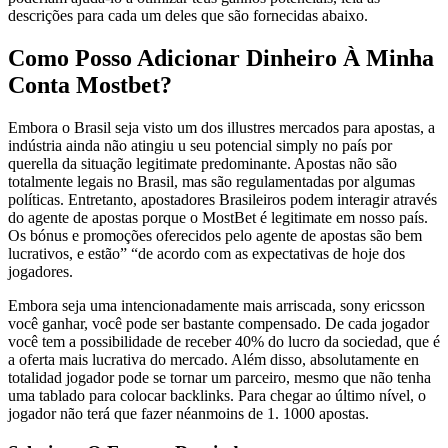
descrições para cada um deles que são fornecidas abaixo.
Como Posso Adicionar Dinheiro À Minha
Conta Mostbet?
Embora o Brasil seja visto um dos illustres mercados para apostas, a
indústria ainda não atingiu u seu potencial simply no país por
querella da situação legitimate predominante. Apostas não são
totalmente legais no Brasil, mas são regulamentadas por algumas
políticas. Entretanto, apostadores Brasileiros podem interagir através
do agente de apostas porque o MostBet é legitimate em nosso país.
Os bónus e promoções oferecidos pelo agente de apostas são bem
lucrativos, e estão” “de acordo com as expectativas de hoje dos
jogadores.
Embora seja uma intencionadamente mais arriscada, sony ericsson
você ganhar, você pode ser bastante compensado. De cada jogador
você tem a possibilidade de receber 40% do lucro da sociedad, que é
a oferta mais lucrativa do mercado. Além disso, absolutamente en
totalidad jogador pode se tornar um parceiro, mesmo que não tenha
uma tablado para colocar backlinks. Para chegar ao último nível, o
jogador não terá que fazer néanmoins de 1. 1000 apostas.