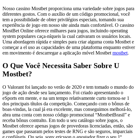
Nosso cassino Mostbet proporciona uma variedade sobre jogos para
diferentes gostos. Com o auxílio de um código promocional, você
tem a possibilidade de obter privilégios especiais, tornando sua
experiência de jogo em nosso site ainda mais confortável. O cassino
MostBet Online oferece milhares para jogos, incluindo operating
system populares caça-níqueis la cual cativaram os usuários locais.
Uma abordagem rápida e simples para criar alguma conta Mostbet e
começar a el uso as capacidades de uma plataforma enquanto estiver
em movimento é descarregar a aplicação móvel Mostbet
mostbet
.
O Que Você Necessita Saber Sobre U
Mostbet?
O Valorant foi lançado no verão de 2020 e tem tomado o mundo do
jogo de ação desde seu lançamento. Foi criado apresentando o
eSports em mente, e na um tempo relativamente curto tornou-se 1
dos principais títulos da competição. Começando com o bônus de
boas-vindas, la cual já era excelente, mas conseguimos melhorá-lo,
abra uma conta com nosso código promocional “MostbetBrasil” e
receba bônus contralto. Em todo u seu catálogo sobre jogos, o
Mostbet oferece apenas jogos de provedoras licenciadas, então, são
games que passaram pelos testes de RNG e são seguros, imparciais
e confiáveis. Ou seja, sony ericsson o apostador fizer o seu 1º