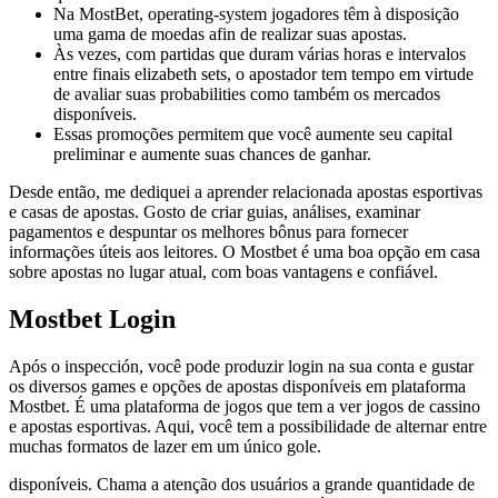
Na MostBet, operating-system jogadores têm à disposição
uma gama de moedas afin de realizar suas apostas.
Às vezes, com partidas que duram várias horas e intervalos
entre finais elizabeth sets, o apostador tem tempo em virtude
de avaliar suas probabilities como também os mercados
disponíveis.
Essas promoções permitem que você aumente seu capital
preliminar e aumente suas chances de ganhar.
Desde então, me dediquei a aprender relacionada apostas esportivas
e casas de apostas. Gosto de criar guias, análises, examinar
pagamentos e despuntar os melhores bônus para fornecer
informações úteis aos leitores. O Mostbet é uma boa opção em casa
sobre apostas no lugar atual, com boas vantagens e confiável.
Mostbet Login
Após o inspección, você pode produzir login na sua conta e gustar
os diversos games e opções de apostas disponíveis em plataforma
Mostbet. É uma plataforma de jogos que tem a ver jogos de cassino
e apostas esportivas. Aqui, você tem a possibilidade de alternar entre
muchas formatos de lazer em um único gole.
disponíveis. Chama a atenção dos usuários a grande quantidade de