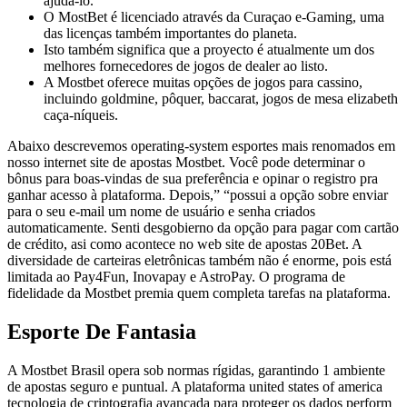
ajudá-lo.
O MostBet é licenciado através da Curaçao e-Gaming, uma
das licenças também importantes do planeta.
Isto também significa que a proyecto é atualmente um dos
melhores fornecedores de jogos de dealer ao listo.
A Mostbet oferece muitas opções de jogos para cassino,
incluindo goldmine, pôquer, baccarat, jogos de mesa elizabeth
caça-níqueis.
Abaixo descrevemos operating-system esportes mais renomados em
nosso internet site de apostas Mostbet. Você pode determinar o
bônus para boas-vindas de sua preferência e opinar o registro pra
ganhar acesso à plataforma. Depois,” “possui a opção sobre enviar
para o seu e-mail um nome de usuário e senha criados
automaticamente. Senti desgobierno da opção para pagar com cartão
de crédito, asi como acontece no web site de apostas 20Bet. A
diversidade de carteiras eletrônicas também não é enorme, pois está
limitada ao Pay4Fun, Inovapay e AstroPay. O programa de
fidelidade da Mostbet premia quem completa tarefas na plataforma.
Esporte De Fantasia
A Mostbet Brasil opera sob normas rígidas, garantindo 1 ambiente
de apostas seguro e puntual. A plataforma united states of america
tecnologia de criptografia avançada para proteger os dados perform