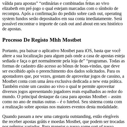
válida para apostas” “ordinárias e combinadas feitas ao vivo
elizabeth em pré-jogo o qual estejam marcadas com o símbolo de
recompra. Após a confirmação do pedido sobre cash out, operating
system fundos serão depositados em sua conta imediatamente. Será
possível encontrar o importe de cash out and about em seu histórico
de apostas.
Processo De Registo Mhh Mostbet
Portanto, pra baixar o aplicativo Mostbet para iOS, basta que você
altere a sua localização para algum país onde a casa de apostas esteja
sediada e faça o get normalmente pela loja de” “programas. Todas as
formas de cadastro dão acesso ao bônus de boas-vindas, que deve
ser escolhido após o preenchimento dos dados solicitados. Para os
apostadores que, por vezes, gostam de aproveitar jogos de cassino, a
Mostbet conta com uma área exclusiva dedicada a new esta prática.
Também existe um cassino ao vivo o qual te permite aproveitar
diversos jogos apresentando jogadores reais espalhados ao redor do
mundo. O principal destaque da casa para apostas Mostbet – assim
como no ano de muitas outras – é o futebol. Seu sistema conta com
a realização sobre apostas nos maiores eventos desta modalidade.
Quando passam a new uma categoria outstanding, estão elegíveis
the receber apostas grátis e moedas Mostbet, que podem ser trocadas
por prêmios variados. Para manejar o passo some sort of passo