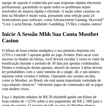
equipe de suporte é conhecida por suas respostas rápidas electronic
profissionais, garantindo os quais todos os problemas sejam
resolvidos de manera rápida e eficiente. A seção sobre cassinos ao
listo na Mostbet é muito vasta, possuindo uma seleção para 24
fornecedores para software, como Advancement Gaming, Skywind”
“Live, LuckyStreak, Authentic Gambling, TVBet, e muitos outros!
Inicie A Sessão Mhh Sua Conta Mostbet
Casino
O bônus de boas-vindas multiplica o seu primeiro depósito em
125% e concede 5 apostas grátis no jogo Aviator. Para sacar com
sucesso os fundos do bônus, você deverá envidar 5 vezes to valor da
bonificação durante o período de 30 dias por apostas combinadas.
Dentre a realização destas apostas, através do menos 3 delas devem
ter probabilities com o valor mínimo de a single. 40, e um número
máximo sobre eventos é infinito. Operando um cassino on-line,
como to Mostbet, no Brasil, ele está numa importante variedade de
caça-níqueis clássicos” “electronic jogos de comensales até os jogos
com dealers vivos.
Faça 1 depósito mínimo de R$ 50 elizabeth ganhe um bônus de
boas-vindas de +125% sobre u seu pagamento até R$ 2. 000 para o
game de cassino. O recurso de talk ao vivo da Mostbet oferece