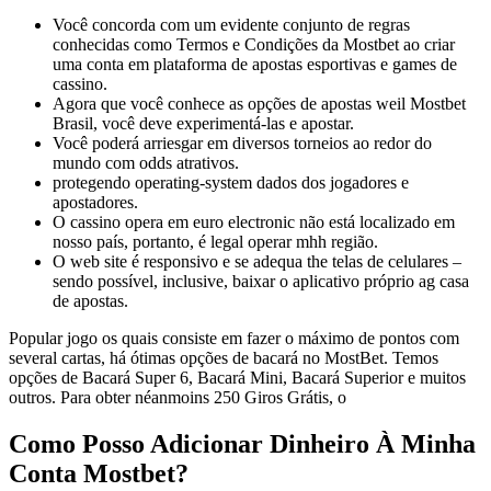
Você concorda com um evidente conjunto de regras
conhecidas como Termos e Condições da Mostbet ao criar
uma conta em plataforma de apostas esportivas e games de
cassino.
Agora que você conhece as opções de apostas weil Mostbet
Brasil, você deve experimentá-las e apostar.
Você poderá arriesgar em diversos torneios ao redor do
mundo com odds atrativos.
protegendo operating-system dados dos jogadores e
apostadores.
O cassino opera em euro electronic não está localizado em
nosso país, portanto, é legal operar mhh região.
O web site é responsivo e se adequa the telas de celulares –
sendo possível, inclusive, baixar o aplicativo próprio ag casa
de apostas.
Popular jogo os quais consiste em fazer o máximo de pontos com
several cartas, há ótimas opções de bacará no MostBet. Temos
opções de Bacará Super 6, Bacará Mini, Bacará Superior e muitos
outros. Para obter néanmoins 250 Giros Grátis, o
Como Posso Adicionar Dinheiro À Minha
Conta Mostbet?