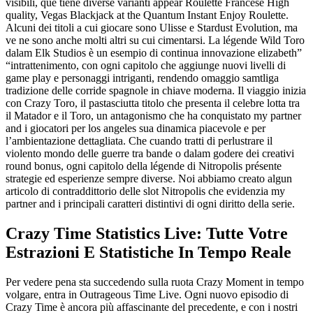
visibili, que tiene diverse varianti appear Roulette Francese High
quality, Vegas Blackjack at the Quantum Instant Enjoy Roulette.
Alcuni dei titoli a cui giocare sono Ulisse e Stardust Evolution, ma
ve ne sono anche molti altri su cui cimentarsi. La légende Wild Toro
dalam Elk Studios è un esempio di continua innovazione elizabeth”
“intrattenimento, con ogni capitolo che aggiunge nuovi livelli di
game play e personaggi intriganti, rendendo omaggio samtliga
tradizione delle corride spagnole in chiave moderna. Il viaggio inizia
con Crazy Toro, il pastasciutta titolo che presenta il celebre lotta tra
il Matador e il Toro, un antagonismo che ha conquistato my partner
and i giocatori per los angeles sua dinamica piacevole e per
l’ambientazione dettagliata. Che cuando tratti di perlustrare il
violento mondo delle guerre tra bande o dalam godere dei creativi
round bonus, ogni capitolo della légende di Nitropolis présente
strategie ed esperienze sempre diverse. Noi abbiamo creato algun
articolo di contraddittorio delle slot Nitropolis che evidenzia my
partner and i principali caratteri distintivi di ogni diritto della serie.
Crazy Time Statistics Live: Tutte Votre
Estrazioni E Statistiche In Tempo Reale
Per vedere pena sta succedendo sulla ruota Crazy Moment in tempo
volgare, entra in Outrageous Time Live. Ogni nuovo episodio di
Crazy Time è ancora più affascinante del precedente, e con i nostri