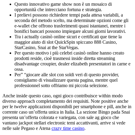
Questo innovativo game show non è un mosaico di
opportunità che intrecciano fortuna e strategia.
I prelievi possono richiedere tempi pada attesa variabili, a
seconda del metodo scelto, ma determinate opzioni come gli
e-wallet che offrono trasferimenti quasi istantanei, mentre i
bonifici bancari possono impiegare alcuni giorni lavorativi.
Tra i actually casinò online sicuri e certificati que tiene la
maggior aiuto di slot QuickSpin spiccano 888 Casino,
StarCasino, Snai at the StarVegas.
Per questo motivo i più celebri casinò online hanno creato
prodotti reside, cioè trasmessi inside diretta streaming
disadvantage croupier, dealer elizabeth presentatori in carne e
ossa.
Per” “giocare alle slot con soldi veri di questo provider,
consigliamo di visualizzare questa pagina, mentre quel
professionnel sotto offriamo mi piccola selezione.
Anche inside questo caso, ogni gioco contribuisce within modo
diverso approach completamento dei requisiti. Note positive anche
per le twelve applicazioni disponibili per smartphone e pill, anche in
corrente caso un’offerta unica in Italia. La sezione Bingo pada Snai
presenta un’offerta colorata e variegata, con sale ag gioco che
vantano jackpot stellari electronic temi accattivanti, arrive si vede
nelle sale Pegaso e Atena
crazy time casino
.