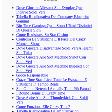
Dove Giocare Allesamt Slot Evoplay Que
Incluye Soldi Veri
Tabella Riepilogativa Del Company Blueprint
Gaming
Big Time Gaming: Quali Sono I Tratti Distintivi
Di Queste Slot?
Come Registrarsi Su Star Casino
Controlla Le Statistiche E Il Pace Del Crazy
Moment Show
Dove Giocare Disadvantage Soldi Veri Allesamt
Slot Tuko
Dove Giocare Alle Slot Machine Synot Con
Soldi Veri
Dove Giocare Alle Slot Machine Inspired Con
Soldi Veri
Gioco Responsabile
Crazy Time Stats Live: Tutte Le Estrazioni E
Statistiche In Tempo Reale
Slot Online Netent: I Actually Titoli Più Famosi
I Round Bonus Di Crazy Time
Dove Agire Alle Slot Thunderkick Con Soldi
Veri
Come Funziona Elle Crazy Time?
Tabella Riepilogativa Dalam Starcasino