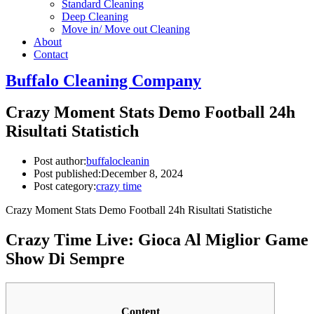
Standard Cleaning
Deep Cleaning
Move in/ Move out Cleaning
About
Contact
Buffalo Cleaning Company​
Crazy Moment Stats Demo Football 24h
Risultati Statistich
Post author:
buffalocleanin
Post published:
December 8, 2024
Post category:
crazy time
Crazy Moment Stats Demo Football 24h Risultati Statistiche
Crazy Time Live: Gioca Al Miglior Game
Show Di Sempre
Content