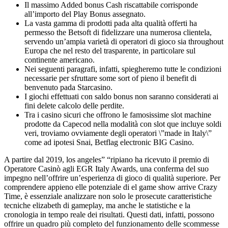
Il massimo Added bonus Cash riscattabile corrisponde
all’importo del Play Bonus assegnato.
La vasta gamma di prodotti pada alta qualità offerti ha
permesso the Betsoft di fidelizzare una numerosa clientela,
servendo un’ampia varietà di operatori di gioco sia throughout
Europa che nel resto del trasparente, in particolare sul
continente americano.
Nei seguenti paragrafi, infatti, spiegheremo tutte le condizioni
necessarie per sfruttare some sort of pieno il benefit di
benvenuto pada Starcasino.
I giochi effettuati con saldo bonus non saranno considerati ai
fini delete calcolo delle perdite.
Tra i casino sicuri che offrono le famosissime slot machine
prodotte da Capecod nella modalità con slot que incluye soldi
veri, troviamo ovviamente degli operatori \”made in Italy\”
come ad ipotesi Snai, Betflag electronic BIG Casino.
A partire dal 2019, los angeles” “ripiano ha ricevuto il premio di
Operatore Casinò agli EGR Italy Awards, una conferma del suo
impegno nell’offrire un’esperienza di gioco di qualità superiore. Per
comprendere appieno elle potenziale di el game show arrive Crazy
Time, è essenziale analizzare non solo le prosecute caratteristiche
tecniche elizabeth di gameplay, ma anche le statistiche e la
cronologia in tempo reale dei risultati. Questi dati, infatti, possono
offrire un quadro più completo del funzionamento delle scommesse