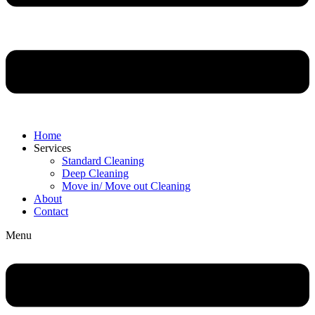
Home
Services
Standard Cleaning
Deep Cleaning
Move in/ Move out Cleaning
About
Contact
Menu