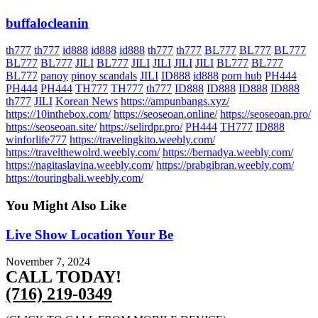
buffalocleanin
th777
th777
id888
id888
id888
th777
th777
BL777
BL777
BL777
BL777
BL777
JILI
BL777
JILI
JILI
JILI
JILI
BL777
BL777
BL777
panoy
pinoy scandals
JILI
ID888
id888
porn hub
PH444
PH444
PH444
TH777
TH777
th777
ID888
ID888
ID888
ID888
th777
JILI
Korean News
https://ampunbangs.xyz/
https://10inthebox.com/
https://seoseoan.online/
https://seoseoan.pro/
https://seoseoan.site/
https://selirdpr.pro/
PH444
TH777
ID888
winforlife777
https://travelingkito.weebly.com/
https://travelthewolrd.weebly.com/
https://bernadya.weebly.com/
https://nagitaslavina.weebly.com/
https://prabgibran.weebly.com/
https://touringbali.weebly.com/
You Might Also Like
Live Show Location Your Be
November 7, 2024
CALL TODAY!
(716) 219-0349