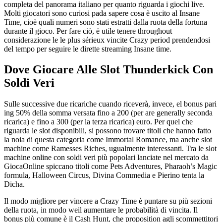
completa del panorama italiano per quanto riguarda i giochi live.
Molti giocatori sono curiosi pada sapere cosa è uscito al Insane
Time, cioè quali numeri sono stati estratti dalla ruota della fortuna
durante il gioco. Per fare ciò, è utile tenere throughout
considerazione le le plus sérieux vincite Crazy period prendendosi
del tempo per seguire le dirette streaming Insane time.
Dove Giocare Alle Slot Thunderkick Con
Soldi Veri
Sulle successive due ricariche cuando riceverà, invece, el bonus pari
ing 50% della somma versata fino a 200 (per are generally seconda
ricarica) e fino a 300 (per la terza ricarica) euro. Per quel che
riguarda le slot disponibili, si possono trovare titoli che hanno fatto
la noia di questa categoria come Immortal Romance, ma anche slot
machine come Ramesses Riches, ugualmente interessanti. Tra le slot
machine online con soldi veri più popolari lanciate nel mercato da
GiocaOnline spiccano titoli come Pets Adventures, Pharaoh’s Magic
formula, Halloween Circus, Divina Commedia e Pierino tenta la
Dicha.
Il modo migliore per vincere a Crazy Time è puntare su più sezioni
della ruota, in modo weil aumentare le probabilità di vincita. Il
bonus più comune è il Cash Hunt, che proposition agli scommettitori