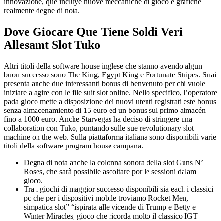
innovazione, que incluye nuove meccaniche di gioco e grafiche
realmente degne di nota.
Dove Giocare Que Tiene Soldi Veri
Allesamt Slot Tuko
Altri titoli della software house inglese che stanno avendo algun
buon successo sono The King, Egypt King e Fortunate Stripes. Snai
presenta anche due interessanti bonus di benvenuto per chi vuole
iniziare a agire con le file suit slot online. Nello specifico, l’operatore
pada gioco mette a disposizione dei nuovi utenti registrati este bonus
senza almacenamiento di 15 euro ed un bonus sul primo almacén
fino a 1000 euro. Anche Starvegas ha deciso di stringere una
collaboration con Tuko, puntando sulle sue revolutionary slot
machine on the web. Sulla piattaforma italiana sono disponibili varie
titoli della software program house campana.
Degna di nota anche la colonna sonora della slot Guns N’
Roses, che sarà possibile ascoltare por le sessioni dalam
gioco.
Tra i giochi di maggior successo disponibili sia each i classici
pc che per i dispositivi mobile troviamo Rocket Men,
simpatica slot” “ispirata alle vicende di Trump e Betty e
Winter Miracles, gioco che ricorda molto il classico IGT