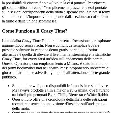
la possibilità di vincere fino a 40 volte la essi puntata. Per vincere,
gli scommettitori devono” “semplicemente piazzare le essi puntate
sulle sezioni corrispondenti della ruota e sperare che la ruota si fermi
sul le numero. L’importo vinto dipende dalla sezione su cui si ferma
la turno e dalla unione scommessa.
Come Funziona Il Crazy Time?
La modalità Crazy Time Demo rappresenta l’occasione per esplorare
arianne gioco senza rischi. Non è comunque semplice trovare
presente software in versione demo gratis, pertanto un’ottima
alternativa è quella di rilevare il live internet streaming e le statistiche
Crazy Time, for every farsi un’idea sull’andamento delle partite.
Questo Operatore, con emplazamiento a Milano, è stato infatti uno
dei primi bookmaker nati nel nostro Paese proponendo un’offerta di
gioco “all around” e advertising imporsi all’attenzione delete grande
pubblico.
Sono inoltre weil poco disponibili le famosissime slot device
Megaways prodotte ag In a major way Gaming, ove figurano
tra i titoli più gettonati Extra Chilli, Bienestar e White Rabbit.
Questo libro offre una cronologia dettagliata delle estrazioni
recenti, consentendo una visione d’insieme sull’andamento
della ruota.
Ogni prodotto lanciato da questo colosso rispetta sempre i più