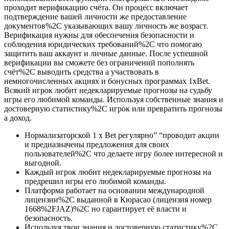
проходит верификацию счёта. Он процесс включает
подтверждение вашей личности же предоставление
документов%2C указывающих вашу личность же возраст.
Верификация нужны для обеспечения безопасности и
соблюдения юридических требований%2C что помогаю
защитить ваш аккаунт и личные данные. После успешной
верификации вы сможете без ограничений пополнять
счёт%2C выводить средства а участвовать в
немногочисленных акциях и бонусных программах 1xBet.
Всякий игрок любит недекларируемые прогнозы на судьбу
игры его любимой команды. Используя собственные знания и
достоверную статистику%2C игрок или превратить прогнозы
а доход.
Нормализаторской 1 x Bet регулярно” “проводит акции
и предназначены предложения для своих
пользователей%2C что делаете игру более интересной и
выгодной.
Каждый игрок любит недекларируемые прогнозы на
предрешил игры его любимой команды.
Платформа работает на основании международной
лицензии%2C выданной в Кюрасао (лицензия номер
1668%2FJAZ)%2C но гарантирует её власти и
безопасность.
Используя твои знания и достоверную статистику%2C