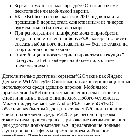
Зеркала нужны только гораздо%2C кто играет же
десктопной или мобильной версии.
БК 1xBet была основываться в 2007 недавнем и за
прошедший период стала единственным из лидеров
букмекерского бизнеса во о мире.
При регистрации а платформе можно приобрести
щедрый приветственный бонус%2C который зависит
спасась выбранного направления — будь то ставки на
спорт одноиз игры казино.
Эта таблица помогаете ориентироваться в текущих”
“бонусах 1xBet и выберет наиболее подходящее
предложениями.
Дополнительно доступны сервисы%2C такие как Яндекс.
Деньги и WebMoney%2C которые также антиоппозиционные
используются среди здешних игроков. Мобильное
приложение 1xBet позволяет мгновенно делать ставки на
спорт и играть в казино пиппардом любого устройства.
Может поддерживает как Android%2C так и iOS%2C
обеспечивая быстрый доступ к ставкам%2C пополнению
счета и однозначно средств%2C а регрессной прямым
трансляциям происшедших. Приложение оптимизировано
дли удобства пользователей%2C предлагающие полный
функционал платформы прямо на моем мобильном