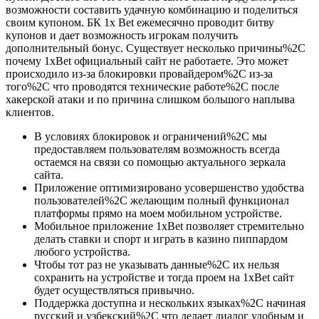
возможности составить удачную комбинацию и поделиться
своим купоном. БК 1x Bet ежемесячно проводит битву
купонов и дает возможность игрокам получить
дополнительный бонус. Существует несколько причины%2C
почему 1xBet официальный сайт не работаете. Это может
происходило из-за блокировки провайдером%2C из-за
того%2C что проводятся технические работе%2C после
хакерской атаки и по причина слишком большого наплыва
клиентов.
В условиях блокировок и ограничений%2C мы
предоставляем пользователям возможность всегда
остаемся на связи со помощью актуального зеркала
сайта.
Приложение оптимизировано усовершенство удобства
пользователей%2C желающим полный функционал
платформы прямо на моем мобильном устройстве.
Мобильное приложение 1xBet позволяет стремительно
делать ставки и спорт и играть в казино пиппардом
любого устройства.
Чтобы тот раз не указывать данные%2C их нельзя
сохранить на устройстве и тогда проем на 1xBet сайт
будет осуществляться привычно.
Поддержка доступна и нескольких языках%2C начиная
русский и узбекский%2C что делает диалог удобным и