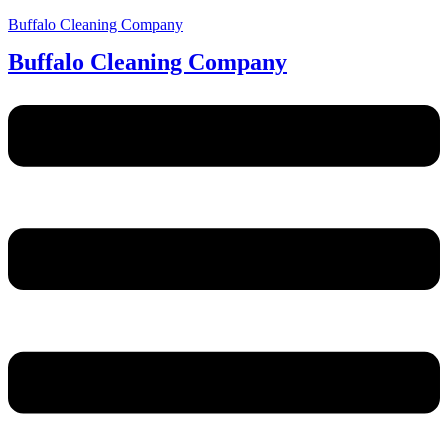
Skip
Buffalo Cleaning Company​
to
Buffalo Cleaning Company​
content
Menu