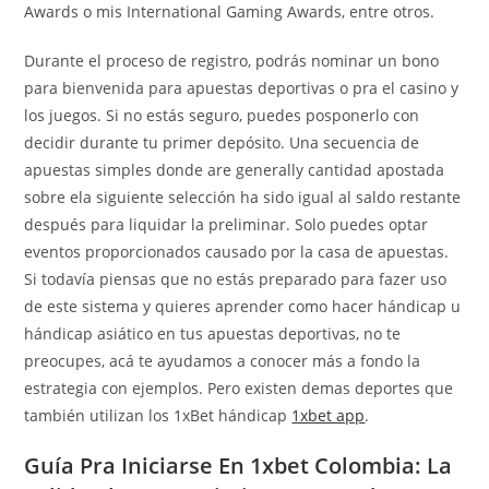
Awards o mis International Gaming Awards, entre otros.
Durante el proceso de registro, podrás nominar un bono
para bienvenida para apuestas deportivas o pra el casino y
los juegos. Si no estás seguro, puedes posponerlo con
decidir durante tu primer depósito. Una secuencia de
apuestas simples donde are generally cantidad apostada
sobre ela siguiente selección ha sido igual al saldo restante
después para liquidar la preliminar. Solo puedes optar
eventos proporcionados causado por la casa de apuestas.
Si todavía piensas que no estás preparado para fazer uso
de este sistema y quieres aprender como hacer hándicap u
hándicap asiático en tus apuestas deportivas, no te
preocupes, acá te ayudamos a conocer más a fondo la
estrategia con ejemplos. Pero existen demas deportes que
también utilizan los 1xBet hándicap
1xbet app
.
Guía Pra Iniciarse En 1xbet Colombia: La