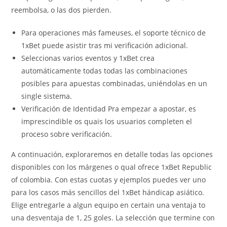
reembolsa, o las dos pierden.
Para operaciones más fameuses, el soporte técnico de
1xBet puede asistir tras mi verificación adicional.
Seleccionas varios eventos y 1xBet crea
automáticamente todas todas las combinaciones
posibles para apuestas combinadas, uniéndolas en un
single sistema.
Verificación de Identidad Pra empezar a apostar, es
imprescindible os quais los usuarios completen el
proceso sobre verificación.
A continuación, exploraremos en detalle todas las opciones
disponibles con los márgenes o qual ofrece 1xBet Republic
of colombia. Con estas cuotas y ejemplos puedes ver uno
para los casos más sencillos del 1xBet hándicap asiático.
Elige entregarle a algun equipo en certain una ventaja to
una desventaja de 1, 25 goles. La selección que termine con