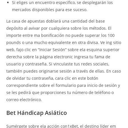
Si eliges un encuentro específico, se desplegarán los
mercados disponibles para ese suceso.
La casa de apuestas doblará una cantidad del base
depósito al avivar por cualquiera sobre los métodos. El
importe entre ma bonificación no puede superar los 100
pounds o una mucho equivalente en otra divisa. Ve ing sitio
web, fajo clic en “Iniciar Sesión” sobre ela esquina superior
derecha sobre la página electronic ingresa tu fama de
usuario y contraseña. Si vinculaste tus redes sociales,
también puedes originarse sesión a través de ellas. En caso
de olvidar tu contraseña, cara clic en este botón
correspondiente sobre el formulario para inicio de sesión y
se les pedirá que proporciones tu número de teléfono o
correo electrónico.
Bet Hándicap Asiático
Sumérgete sobre ela acción con1xBet, el destino líder em