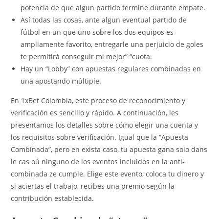
potencia de que algun partido termine durante empate.
Así todas las cosas, ante algun eventual partido de
fútbol en un que uno sobre los dos equipos es
ampliamente favorito, entregarle una perjuicio de goles
te permitirá conseguir mi mejor” “cuota.
Hay un “Lobby” con apuestas regulares combinadas en
una apostando múltiple.
En 1xBet Colombia, este proceso de reconocimiento y
verificación es sencillo y rápido. A continuación, les
presentamos los detalles sobre cómo elegir una cuenta y
los requisitos sobre verificación. Igual que la “Apuesta
Combinada”, pero en exista caso, tu apuesta gana solo dans
le cas où ninguno de los eventos incluidos en la anti-
combinada ze cumple. Elige este evento, coloca tu dinero y
si aciertas el trabajo, recibes una premio según la
contribución establecida.