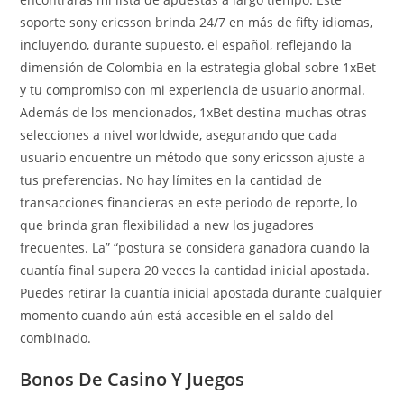
soporte sony ericsson brinda 24/7 en más de fifty idiomas,
incluyendo, durante supuesto, el español, reflejando la
dimensión de Colombia en la estrategia global sobre 1xBet
y tu compromiso con mi experiencia de usuario anormal.
Además de los mencionados, 1xBet destina muchas otras
selecciones a nivel worldwide, asegurando que cada
usuario encuentre un método que sony ericsson ajuste a
tus preferencias. No hay límites en la cantidad de
transacciones financieras en este periodo de reporte, lo
que brinda gran flexibilidad a new los jugadores
frecuentes. La” “postura se considera ganadora cuando la
cuantía final supera 20 veces la cantidad inicial apostada.
Puedes retirar la cuantía inicial apostada durante cualquier
momento cuando aún está accesible en el saldo del
combinado.
Bonos De Casino Y Juegos