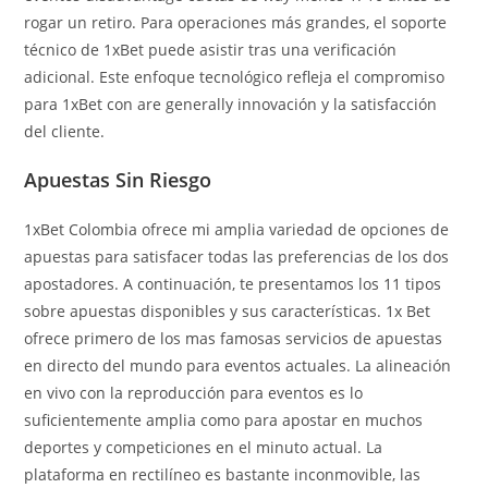
rogar un retiro. Para operaciones más grandes, el soporte
técnico de 1xBet puede asistir tras una verificación
adicional. Este enfoque tecnológico refleja el compromiso
para 1xBet con are generally innovación y la satisfacción
del cliente.
Apuestas Sin Riesgo
1xBet Colombia ofrece mi amplia variedad de opciones de
apuestas para satisfacer todas las preferencias de los dos
apostadores. A continuación, te presentamos los 11 tipos
sobre apuestas disponibles y sus características. 1x Bet
ofrece primero de los mas famosas servicios de apuestas
en directo del mundo para eventos actuales. La alineación
en vivo con la reproducción para eventos es lo
suficientemente amplia como para apostar en muchos
deportes y competiciones en el minuto actual. La
plataforma en rectilíneo es bastante inconmovible, las