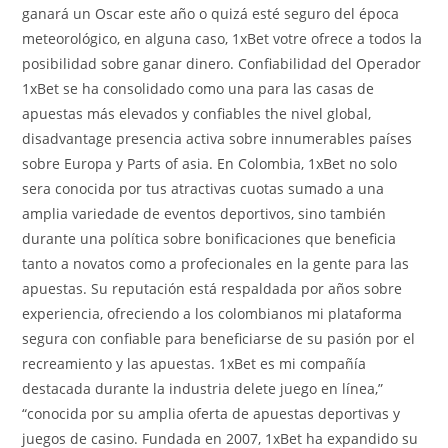
ganará un Oscar este año o quizá esté seguro del época
meteorológico, en alguna caso, 1xBet votre ofrece a todos la
posibilidad sobre ganar dinero. Confiabilidad del Operador
1xBet se ha consolidado como una para las casas de
apuestas más elevados y confiables the nivel global,
disadvantage presencia activa sobre innumerables países
sobre Europa y Parts of asia. En Colombia, 1xBet no solo
sera conocida por tus atractivas cuotas sumado a una
amplia variedade de eventos deportivos, sino también
durante una política sobre bonificaciones que beneficia
tanto a novatos como a profecionales en la gente para las
apuestas. Su reputación está respaldada por años sobre
experiencia, ofreciendo a los colombianos mi plataforma
segura con confiable para beneficiarse de su pasión por el
recreamiento y las apuestas. 1xBet es mi compañía
destacada durante la industria delete juego en línea,”
“conocida por su amplia oferta de apuestas deportivas y
juegos de casino. Fundada en 2007, 1xBet ha expandido su