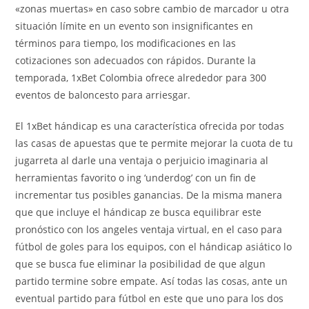
«zonas muertas» en caso sobre cambio de marcador u otra
situación límite en un evento son insignificantes en
términos para tiempo, los modificaciones en las
cotizaciones son adecuados con rápidos. Durante la
temporada, 1xBet Colombia ofrece alrededor para 300
eventos de baloncesto para arriesgar.
El 1xBet hándicap es una característica ofrecida por todas
las casas de apuestas que te permite mejorar la cuota de tu
jugarreta al darle una ventaja o perjuicio imaginaria al
herramientas favorito o ing ‘underdog’ con un fin de
incrementar tus posibles ganancias. De la misma manera
que que incluye el hándicap ze busca equilibrar este
pronóstico con los angeles ventaja virtual, en el caso para
fútbol de goles para los equipos, con el hándicap asiático lo
que se busca fue eliminar la posibilidad de que algun
partido termine sobre empate. Así todas las cosas, ante un
eventual partido para fútbol en este que uno para los dos