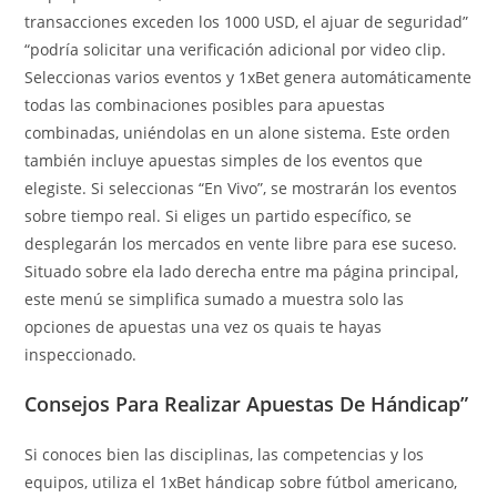
transacciones exceden los 1000 USD, el ajuar de seguridad”
“podría solicitar una verificación adicional por video clip.
Seleccionas varios eventos y 1xBet genera automáticamente
todas las combinaciones posibles para apuestas
combinadas, uniéndolas en un alone sistema. Este orden
también incluye apuestas simples de los eventos que
elegiste. Si seleccionas “En Vivo”, se mostrarán los eventos
sobre tiempo real. Si eliges un partido específico, se
desplegarán los mercados en vente libre para ese suceso.
Situado sobre ela lado derecha entre ma página principal,
este menú se simplifica sumado a muestra solo las
opciones de apuestas una vez os quais te hayas
inspeccionado.
Consejos Para Realizar Apuestas De Hándicap”
Si conoces bien las disciplinas, las competencias y los
equipos, utiliza el 1xBet hándicap sobre fútbol americano,