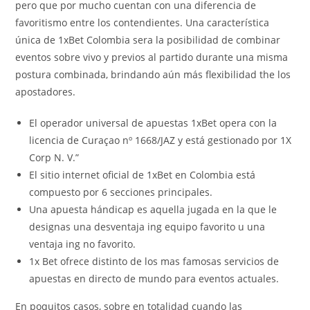
pero que por mucho cuentan con una diferencia de
favoritismo entre los contendientes. Una característica
única de 1xBet Colombia sera la posibilidad de combinar
eventos sobre vivo y previos al partido durante una misma
postura combinada, brindando aún más flexibilidad the los
apostadores.
El operador universal de apuestas 1xBet opera con la
licencia de Curaçao nº 1668/JAZ y está gestionado por 1X
Corp N. V.”
El sitio internet oficial de 1xBet en Colombia está
compuesto por 6 secciones principales.
Una apuesta hándicap es aquella jugada en la que le
designas una desventaja ing equipo favorito u una
ventaja ing no favorito.
1x Bet ofrece distinto de los mas famosas servicios de
apuestas en directo de mundo para eventos actuales.
En poquitos casos, sobre en totalidad cuando las