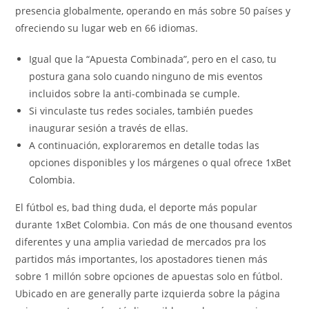
presencia globalmente, operando en más sobre 50 países y
ofreciendo su lugar web en 66 idiomas.
Igual que la “Apuesta Combinada”, pero en el caso, tu
postura gana solo cuando ninguno de mis eventos
incluidos sobre la anti-combinada se cumple.
Si vinculaste tus redes sociales, también puedes
inaugurar sesión a través de ellas.
A continuación, exploraremos en detalle todas las
opciones disponibles y los márgenes o qual ofrece 1xBet
Colombia.
El fútbol es, bad thing duda, el deporte más popular
durante 1xBet Colombia. Con más de one thousand eventos
diferentes y una amplia variedad de mercados pra los
partidos más importantes, los apostadores tienen más
sobre 1 millón sobre opciones de apuestas solo en fútbol.
Ubicado en are generally parte izquierda sobre la página