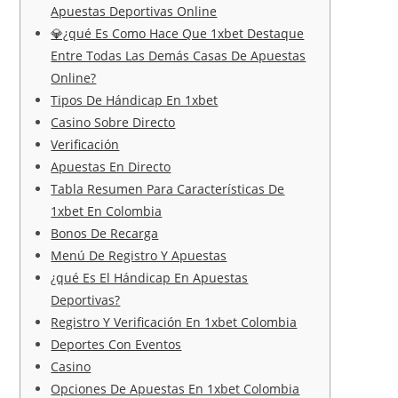
Apuestas Deportivas Online
💎¿qué Es Como Hace Que 1xbet Destaque
Entre Todas Las Demás Casas De Apuestas
Online?
Tipos De Hándicap En 1xbet
Casino Sobre Directo
Verificación
Apuestas En Directo
Tabla Resumen Para Características De
1xbet En Colombia
Bonos De Recarga
Menú De Registro Y Apuestas
¿qué Es El Hándicap En Apuestas
Deportivas?
Registro Y Verificación En 1xbet Colombia
Deportes Con Eventos
Casino
Opciones De Apuestas En 1xbet Colombia