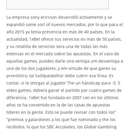
La empresa sony ericsson desarrolló activamente y se
expandió some sort of nuevos mercados, por lo que para el
año 2015 ya tenía presencia en más de 40 países. En la
actualidad, 1xBet ofrece sus servicios en más de 50 países,
y su retahíla de servicios sera una de todas las más
extensas en el mercado sobre las apuestas. En el caso de
aquellas games, puedes darle una ventaja um desventaja a
uno de los dos jugadores, y em virtude de que ganes su
pronóstico, tal ludópatatahúr debe cubrir esa línea. Es
contar, si le otorgas al jugador The un hándicap para -3. 5
video games, deberá ganar el partido por cuatro games de
diferencia. 1xBet fue fundada en 2007 con en los últimos
años se ha convertido en la de las casas de apuestas
líderes en la gente. Esto se puede revisar con todos los”
“premios y galardones a los que fue nominado y the los
recibidos, lo que los SBC Accolades, los Global Gambling