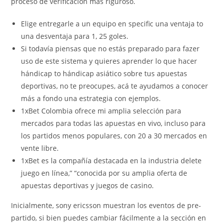
proceso de verificación más riguroso.
Elige entregarle a un equipo en specific una ventaja to
una desventaja para 1, 25 goles.
Si todavía piensas que no estás preparado para fazer
uso de este sistema y quieres aprender lo que hacer
hándicap to hándicap asiático sobre tus apuestas
deportivas, no te preocupes, acá te ayudamos a conocer
más a fondo una estrategia con ejemplos.
1xBet Colombia ofrece mi amplia selección para
mercados para todas las apuestas en vivo, incluso para
los partidos menos populares, con 20 a 30 mercados en
vente libre.
1xBet es la compañía destacada en la industria delete
juego en línea,” “conocida por su amplia oferta de
apuestas deportivas y juegos de casino.
Inicialmente, sony ericsson muestran los eventos de pre-
partido, si bien puedes cambiar fácilmente a la sección en