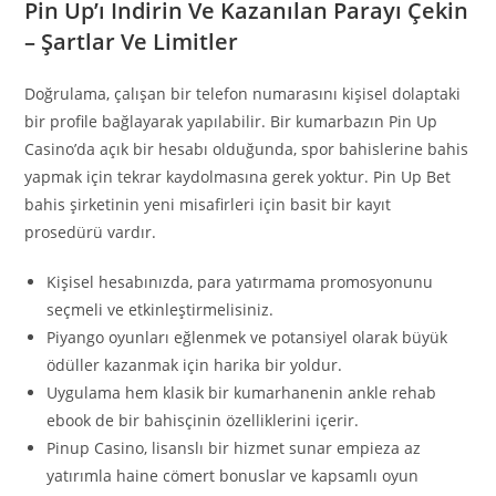
Pin Up’ı Indirin Ve Kazanılan Parayı Çekin
– Şartlar Ve Limitler
Doğrulama, çalışan bir telefon numarasını kişisel dolaptaki
bir profile bağlayarak yapılabilir. Bir kumarbazın Pin Up
Casino’da açık bir hesabı olduğunda, spor bahislerine bahis
yapmak için tekrar kaydolmasına gerek yoktur. Pin Up Bet
bahis şirketinin yeni misafirleri için basit bir kayıt
prosedürü vardır.
Kişisel hesabınızda, para yatırmama promosyonunu
seçmeli ve etkinleştirmelisiniz.
Piyango oyunları eğlenmek ve potansiyel olarak büyük
ödüller kazanmak için harika bir yoldur.
Uygulama hem klasik bir kumarhanenin ankle rehab
ebook de bir bahisçinin özelliklerini içerir.
Pinup Casino, lisanslı bir hizmet sunar empieza az
yatırımla haine cömert bonuslar ve kapsamlı oyun