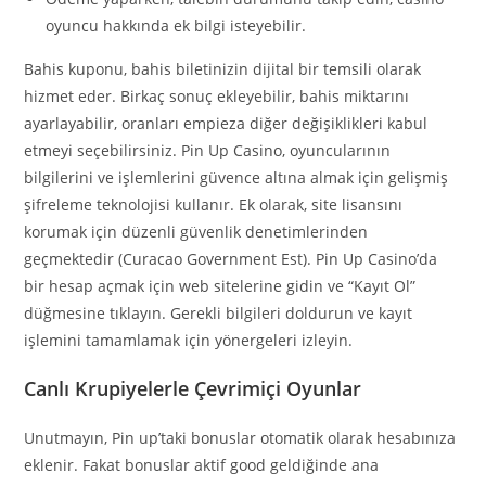
oyuncu hakkında ek bilgi isteyebilir.
Bahis kuponu, bahis biletinizin dijital bir temsili olarak
hizmet eder. Birkaç sonuç ekleyebilir, bahis miktarını
ayarlayabilir, oranları empieza diğer değişiklikleri kabul
etmeyi seçebilirsiniz. Pin Up Casino, oyuncularının
bilgilerini ve işlemlerini güvence altına almak için gelişmiş
şifreleme teknolojisi kullanır. Ek olarak, site lisansını
korumak için düzenli güvenlik denetimlerinden
geçmektedir (Curacao Government Est). Pin Up Casino’da
bir hesap açmak için web sitelerine gidin ve “Kayıt Ol”
düğmesine tıklayın. Gerekli bilgileri doldurun ve kayıt
işlemini tamamlamak için yönergeleri izleyin.
Canlı Krupiyelerle Çevrimiçi Oyunlar
Unutmayın, Pin up’taki bonuslar otomatik olarak hesabınıza
eklenir. Fakat bonuslar aktif good geldiğinde ana