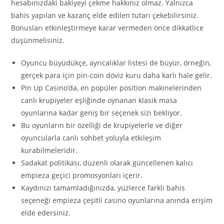
hesabınızdaki bakiyeyi çekme hakkınız olmaz. Yalnızca
bahis yapılan ve kazanç elde edilen tutarı çekebilirsiniz.
Bonusları etkinleştirmeye karar vermeden önce dikkatlice
düşünmelisiniz.
Oyuncu büyüdükçe, ayrıcalıklar listesi de büyür, örneğin,
gerçek para için pin-coin döviz kuru daha karlı hale gelir.
Pin Up Casino’da, en popüler position makinelerinden
canlı krupiyeler eşliğinde oynanan klasik masa
oyunlarına kadar geniş bir seçenek sizi bekliyor.
Bu oyunların bir özelliği de krupiyelerle ve diğer
oyuncularla canlı sohbet yoluyla etkileşim
kurabilmeleridir.
Sadakat politikası, düzenli olarak güncellenen kalıcı
empieza geçici promosyonları içerir.
Kaydınızı tamamladığınızda, yüzlerce farklı bahis
seçeneği empieza çeşitli casino oyunlarına anında erişim
elde edersiniz.