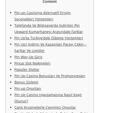
Content
Pin-up Casino’ya Alternatif Erişim
Seçenekleri Yöntemleri
Telefonda Ve Bilgisayarda Indirilen Pin
Upward Kumarhanesi Arasındaki Farklar
Pin Up’ta Türkiye’deki Ödeme Yöntemleri
Pin Up’ı Indirin Ve Kazanılan Parayı Çekin –
Şartlar Ve Limitler
Pin Way Up Giriş
Pinup Slot Makineleri
Popüler Slotlar
Pin Up Casino Bonusları Ve Promosyonları
Bonus Sistemi
Pin-up Oyunları
Pin Up Casino Uygulamasına Nasıl Kayıt
Olunur?
Canlı Krupiyelerle Çevrimiçi Oyunlar