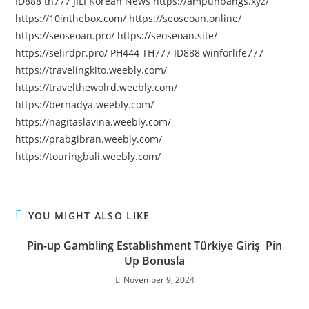
ID888
th777
JILI
Korean News
https://ampunbangs.xyz/
https://10inthebox.com/
https://seoseoan.online/
https://seoseoan.pro/
https://seoseoan.site/
https://selirdpr.pro/
PH444
TH777
ID888
winforlife777
https://travelingkito.weebly.com/
https://travelthewolrd.weebly.com/
https://bernadya.weebly.com/
https://nagitaslavina.weebly.com/
https://prabgibran.weebly.com/
https://touringbali.weebly.com/
YOU MIGHT ALSO LIKE
Pin-up Gambling Establishment Türkiye Giriş ️ Pin
Up Bonusla
November 9, 2024