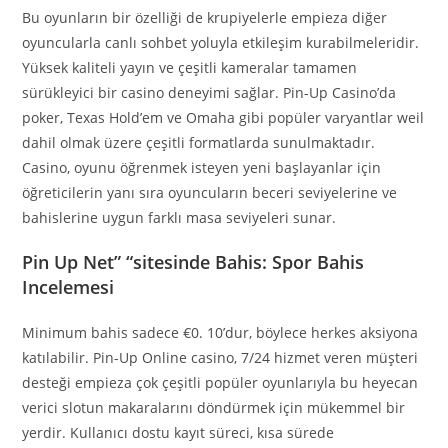
Bu oyunların bir özelliği de krupiyelerle empieza diğer
oyuncularla canlı sohbet yoluyla etkileşim kurabilmeleridir.
Yüksek kaliteli yayın ve çeşitli kameralar tamamen
sürükleyici bir casino deneyimi sağlar. Pin-Up Casino’da
poker, Texas Hold’em ve Omaha gibi popüler varyantlar weil
dahil olmak üzere çeşitli formatlarda sunulmaktadır.
Casino, oyunu öğrenmek isteyen yeni başlayanlar için
öğreticilerin yanı sıra oyuncuların beceri seviyelerine ve
bahislerine uygun farklı masa seviyeleri sunar.
Pin Up Net” “sitesinde Bahis: Spor Bahis
Incelemesi
Minimum bahis sadece €0. 10’dur, böylece herkes aksiyona
katılabilir. Pin-Up Online casino, 7/24 hizmet veren müşteri
desteği empieza çok çeşitli popüler oyunlarıyla bu heyecan
verici slotun makaralarını döndürmek için mükemmel bir
yerdir. Kullanıcı dostu kayıt süreci, kısa sürede