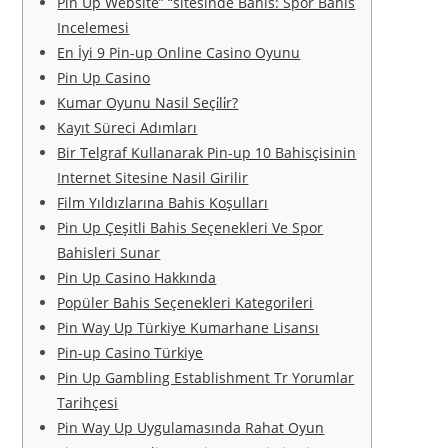
Pin Up Website” “sitesinde Bahis: Spor Bahis
Incelemesi
En İyi 9 Pin-up Online Casino Oyunu
Pin Up Casino
Kumar Oyunu Nasil Seçi̇li̇r?
Kayıt Süreci Adımları
Bir Telgraf Kullanarak Pin-up 10 Bahisçisinin
Internet Sitesine Nasil Girilir
Film Yıldızlarına Bahis Koşulları
Pin Up Çeşitli Bahis Seçenekleri Ve Spor
Bahisleri Sunar
Pin Up Casino Hakkında
Popüler Bahis Seçenekleri Kategorileri
Pin Way Up Türkiye Kumarhane Lisansı
Pin-up Casino Türkiye
Pin Up Gambling Establishment Tr Yorumlar
Tarihçesi
Pin Way Up Uygulamasında Rahat Oyun