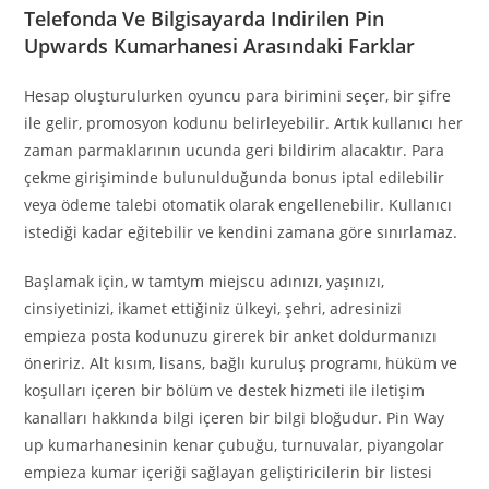
Telefonda Ve Bilgisayarda Indirilen Pin
Upwards Kumarhanesi Arasındaki Farklar
Hesap oluşturulurken oyuncu para birimini seçer, bir şifre
ile gelir, promosyon kodunu belirleyebilir. Artık kullanıcı her
zaman parmaklarının ucunda geri bildirim alacaktır. Para
çekme girişiminde bulunulduğunda bonus iptal edilebilir
veya ödeme talebi otomatik olarak engellenebilir. Kullanıcı
istediği kadar eğitebilir ve kendini zamana göre sınırlamaz.
Başlamak için, w tamtym miejscu adınızı, yaşınızı,
cinsiyetinizi, ikamet ettiğiniz ülkeyi, şehri, adresinizi
empieza posta kodunuzu girerek bir anket doldurmanızı
öneririz. Alt kısım, lisans, bağlı kuruluş programı, hüküm ve
koşulları içeren bir bölüm ve destek hizmeti ile iletişim
kanalları hakkında bilgi içeren bir bilgi bloğudur. Pin Way
up kumarhanesinin kenar çubuğu, turnuvalar, piyangolar
empieza kumar içeriği sağlayan geliştiricilerin bir listesi