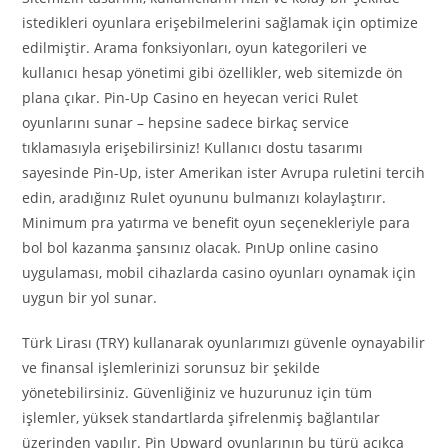
istedikleri oyunlara erişebilmelerini sağlamak için optimize
edilmiştir. Arama fonksiyonları, oyun kategorileri ve
kullanıcı hesap yönetimi gibi özellikler, web sitemizde ön
plana çıkar. Pin-Up Casino en heyecan verici Rulet
oyunlarını sunar – hepsine sadece birkaç service
tıklamasıyla erişebilirsiniz! Kullanıcı dostu tasarımı
sayesinde Pin-Up, ister Amerikan ister Avrupa ruletini tercih
edin, aradığınız Rulet oyununu bulmanızı kolaylaştırır.
Minimum pra yatırma ve benefit oyun seçenekleriyle para
bol bol kazanma şansınız olacak. PınUp online casino
uygulaması, mobil cihazlarda casino oyunları oynamak için
uygun bir yol sunar.
Türk Lirası (TRY) kullanarak oyunlarımızı güvenle oynayabilir
ve finansal işlemlerinizi sorunsuz bir şekilde
yönetebilirsiniz. Güvenliğiniz ve huzurunuz için tüm
işlemler, yüksek standartlarda şifrelenmiş bağlantılar
üzerinden yapılır. Pin Upward oyunlarının bu türü açıkça