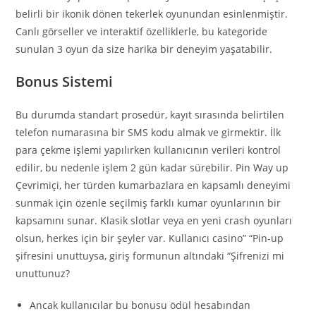
belirli bir ikonik dönen tekerlek oyunundan esinlenmiştir.
Canlı görseller ve interaktif özelliklerle, bu kategoride
sunulan 3 oyun da size harika bir deneyim yaşatabilir.
Bonus Sistemi
Bu durumda standart prosedür, kayıt sırasında belirtilen
telefon numarasına bir SMS kodu almak ve girmektir. İlk
para çekme işlemi yapılırken kullanıcının verileri kontrol
edilir, bu nedenle işlem 2 gün kadar sürebilir. Pin Way up
Çevrimiçi, her türden kumarbazlara en kapsamlı deneyimi
sunmak için özenle seçilmiş farklı kumar oyunlarının bir
kapsamını sunar. Klasik slotlar veya en yeni crash oyunları
olsun, herkes için bir şeyler var. Kullanıcı casino” “Pin-up
şifresini unuttuysa, giriş formunun altındaki “Şifrenizi mi
unuttunuz?
Ancak kullanıcılar bu bonusu ödül hesabından