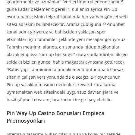
göndermeniz ve uzmanlar” “verileri kontrol edene kadar 5
güne kadar beklemeniz gerekir. Kullanıcı ayrıca Pin-Up
oyunu bahisçisinin telgraf kanalında her zaman güncel web
sitesi adresini bulabilecektir. Arama çubuğuna @Pinupbet
kanal adını giriyoruz ve bahisçiden yaklaşan spor
etkinlikleri için tahminler şeklinde yeni mesajlar görüyoruz.
Tahmin metninin altında, en sonunda hidup bağlantılar
olacak empieza “pin-up bet sitesi” olarak adlandırılan ilk (en
soldaki) bizi en güncel bahis mağazası aynasına götürecek.
“Bahis yap” tahmininin altındaki menü butonuna tıklarsak,
sitenin çalışan versiyonunda da olacağız. Bir oyuncunun
Pin-up yasaklanmasının nedenleri, reward kurallarına
uymamaktan web sitesindeki uygunsuz davranışlara ve
basit şüpheli davranışlara kadar the girl şey olabilir.
Pin Way Up Casino Bonusları Empieza
Promosyonları
Sitemizin tasarımı, kullanıcıların hızlı ve kolay bir şekilde