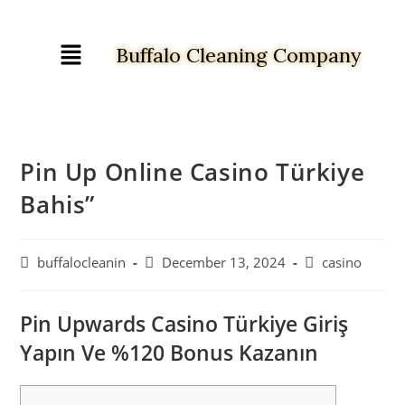
Buffalo Cleaning Company​
Pin Up Online Casino Türkiye
Bahis”
buffalocleanin
December 13, 2024
casino
Pin Upwards Casino Türkiye Giriş
Yapın Ve %120 Bonus Kazanın