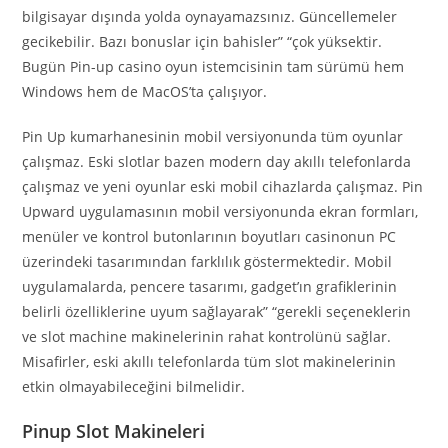
bilgisayar dışında yolda oynayamazsınız. Güncellemeler
gecikebilir. Bazı bonuslar için bahisler” “çok yüksektir.
Bugün Pin-up casino oyun istemcisinin tam sürümü hem
Windows hem de MacOS’ta çalışıyor.
Pin Up kumarhanesinin mobil versiyonunda tüm oyunlar
çalışmaz. Eski slotlar bazen modern day akıllı telefonlarda
çalışmaz ve yeni oyunlar eski mobil cihazlarda çalışmaz. Pin
Upward uygulamasının mobil versiyonunda ekran formları,
menüler ve kontrol butonlarının boyutları casinonun PC
üzerindeki tasarımından farklılık göstermektedir. Mobil
uygulamalarda, pencere tasarımı, gadget’ın grafiklerinin
belirli özelliklerine uyum sağlayarak” “gerekli seçeneklerin
ve slot machine makinelerinin rahat kontrolünü sağlar.
Misafirler, eski akıllı telefonlarda tüm slot makinelerinin
etkin olmayabileceğini bilmelidir.
Pinup Slot Makineleri