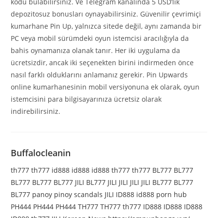
kodu bulabilirsiniz. Ve Telegram kanalında 5 USD’lik
depozitosuz bonusları oynayabilirsiniz. Güvenilir çevrimiçi
kumarhane Pin Up, yalnızca sitede değil, aynı zamanda bir
PC veya mobil sürümdeki oyun istemcisi aracılığıyla da
bahis oynamanıza olanak tanır. Her iki uygulama da
ücretsizdir, ancak iki seçenekten birini indirmeden önce
nasıl farklı olduklarını anlamanız gerekir. Pin Upwards
online kumarhanesinin mobil versiyonuna ek olarak, oyun
istemcisini para bilgisayarınıza ücretsiz olarak
indirebilirsiniz.
Buffalocleanin
th777
th777
id888
id888
id888
th777
th777
BL777
BL777
BL777
BL777
BL777
JILI
BL777
JILI
JILI
JILI
JILI
BL777
BL777
BL777
panoy
pinoy scandals
JILI
ID888
id888
porn hub
PH444
PH444
PH444
TH777
TH777
th777
ID888
ID888
ID888