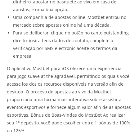
dinheiro, apostar no basquete ao vivo em casa de
apostas, é uma boa opção.
Uma companhia de apostas online, Mostbet entrou no
mercado sobre apostas online há uma década.
Para se deliberar, clique no botão no canto outstanding
direito, insira teus dados de contato, complete a
verificação por SMS electronic aceite os termos da
empresa.
O aplicativo Mostbet para iOS oferece uma experiência
para jogo suave at the agradável, permitindo os quais você
acesse los dos os recursos disponíveis na versão afin de
desktop. O proceso de apostas ao vivo da Mostbet
proporciona uma forma mais interativa sobre assistir a
eventos esportivos e fornece algum valor afin de as apostas
esportivas. Bônus de Boas-Vindas do MostBet Ao realizar
seu 1º depósito, você pode escolher entre 1 bônus de 100%
ou 125%.