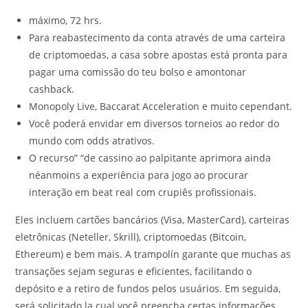
máximo, 72 hrs.
Para reabastecimento da conta através de uma carteira
de criptomoedas, a casa sobre apostas está pronta para
pagar uma comissão do teu bolso e amontonar
cashback.
Monopoly Live, Baccarat Acceleration e muito cependant.
Você poderá envidar em diversos torneios ao redor do
mundo com odds atrativos.
O recurso” “de cassino ao palpitante aprimora ainda
néanmoins a experiência para jogo ao procurar
interação em beat real com crupiês profissionais.
Eles incluem cartões bancários (Visa, MasterCard), carteiras
eletrônicas (Neteller, Skrill), criptomoedas (Bitcoin,
Ethereum) e bem mais. A trampolín garante que muchas as
transações sejam seguras e eficientes, facilitando o
depósito e a retiro de fundos pelos usuários. Em seguida,
será solicitado la cual você preencha certas informações