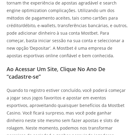
tornam the experiência de apostas agradável e search
engine optimization complicações. Utilizando um dos
métodos de pagamento aceites, tais como cartões para
crédito/débito, e-wallets, transferências bancárias, e outros,
pode adicionar dinheiro à sua conta Mostbet. Para
começar, basta iniciar sessão na sua conta e seleccionar a
new opção ‘Depositar’. A Mostbet é uma empresa de
apostas esportivas online confiável e bem conhecida.
Ao Acessar Um Site, Clique No Ano De
“cadastre-se”
Quando to registro estiver concluído, você poderá começar
a jogar seus jogos favoritos e apostar em eventos
esportivos, aproveitando quaisquer benefícios da Mostbet
Casino. Você ficará surpreso, mas você pode ganhar
dinheiro neste site mesmo sem fazer apostas e slots de
rolagem. Neste momento, podemos nos transformar