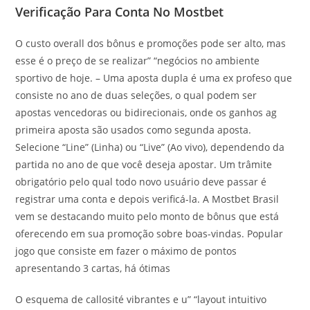
Verificação Para Conta No Mostbet
O custo overall dos bônus e promoções pode ser alto, mas
esse é o preço de se realizar” “negócios no ambiente
sportivo de hoje. – Uma aposta dupla é uma ex profeso que
consiste no ano de duas seleções, o qual podem ser
apostas vencedoras ou bidirecionais, onde os ganhos ag
primeira aposta são usados como segunda aposta.
Selecione “Line” (Linha) ou “Live” (Ao vivo), dependendo da
partida no ano de que você deseja apostar. Um trâmite
obrigatório pelo qual todo novo usuário deve passar é
registrar uma conta e depois verificá-la. A Mostbet Brasil
vem se destacando muito pelo monto de bônus que está
oferecendo em sua promoção sobre boas-vindas. Popular
jogo que consiste em fazer o máximo de pontos
apresentando 3 cartas, há ótimas
O esquema de callosité vibrantes e u” “layout intuitivo