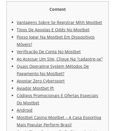
Content
Vantagens Sobre Se Registrar Mhh Mostbet
Tipos De Apostas E Odds No Mostbet
Posso Jogar Na Mostbet Em Dispositivos
Móveis?
Verificação De Conta No Mostbet
Ao Acessar Um Site, Clique Na “cadastre-se”
Quais Operating System Métodos De
Pagamento No Mostbet?
Apostar Zero Cybersport
Aviador Mostbet Pt
Códigos Promocionais E Ofertas Especiais
Do Mostbet
Android
Mostbet Casino Mostbet – A Casa Esportiva
Mais Popular Perform Brasil