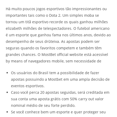
Há muito poucos jogos esportivos tão impressionantes ou
importantes tais como o Dota 2. Um simples moba se
tornou um titã esportivo recorde os quais ganhou milhões
elizabeth milhões de telespectadores. O futebol americano
é um esporte que ganhou fama nos últimos anos, devido ao
desempenho de seus drūteiva. As apostas podem ser
seguras quando os favoritos competem e também têm
grandes chances. O MostBet official website está acessível
by means of navegadores mobile, sem necessidade de
Os usuários do Brasil tem a possibilidade de fazer
apostas possuindo a Mostbet em uma ampla decisão de
eventos esportivos.
Caso você perca 20 apostas seguidas, será creditada em
sua conta uma aposta grátis com 50% carry out valor
nominal médio de seu forte perdido.
Se você conhece bem um esporte e quer proteger seu