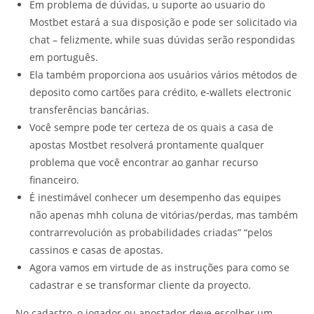
Em problema de dúvidas, u suporte ao usuario do
Mostbet estará a sua disposição e pode ser solicitado via
chat – felizmente, while suas dúvidas serão respondidas
em português.
Ela também proporciona aos usuários vários métodos de
deposito como cartões para crédito, e-wallets electronic
transferências bancárias.
Você sempre pode ter certeza de os quais a casa de
apostas Mostbet resolverá prontamente qualquer
problema que você encontrar ao ganhar recurso
financeiro.
É inestimável conhecer um desempenho das equipes
não apenas mhh coluna de vitórias/perdas, mas também
contrarrevolución as probabilidades criadas” “pelos
cassinos e casas de apostas.
Agora vamos em virtude de as instruções para como se
cadastrar e se transformar cliente da proyecto.
No cadastro, o jogador ou apostador deve escolher um