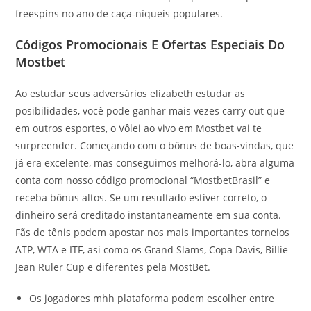
freespins no ano de caça-níqueis populares.
Códigos Promocionais E Ofertas Especiais Do
Mostbet
Ao estudar seus adversários elizabeth estudar as
posibilidades, você pode ganhar mais vezes carry out que
em outros esportes, o Vôlei ao vivo em Mostbet vai te
surpreender. Começando com o bônus de boas-vindas, que
já era excelente, mas conseguimos melhorá-lo, abra alguma
conta com nosso código promocional “MostbetBrasil” e
receba bônus altos. Se um resultado estiver correto, o
dinheiro será creditado instantaneamente em sua conta.
Fãs de tênis podem apostar nos mais importantes torneios
ATP, WTA e ITF, asi como os Grand Slams, Copa Davis, Billie
Jean Ruler Cup e diferentes pela MostBet.
Os jogadores mhh plataforma podem escolher entre