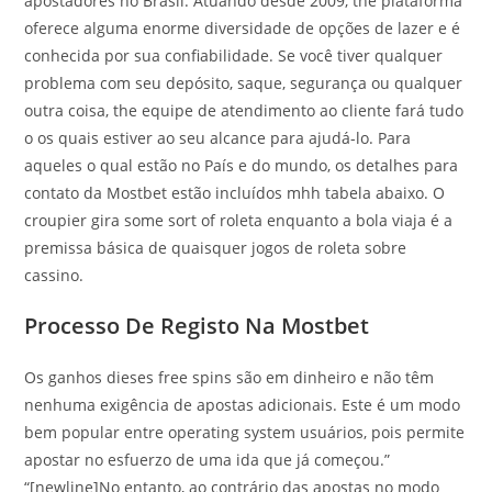
apostadores no Brasil. Atuando desde 2009, the plataforma
oferece alguma enorme diversidade de opções de lazer e é
conhecida por sua confiabilidade. Se você tiver qualquer
problema com seu depósito, saque, segurança ou qualquer
outra coisa, the equipe de atendimento ao cliente fará tudo
o os quais estiver ao seu alcance para ajudá-lo. Para
aqueles o qual estão no País e do mundo, os detalhes para
contato da Mostbet estão incluídos mhh tabela abaixo. O
croupier gira some sort of roleta enquanto a bola viaja é a
premissa básica de quaisquer jogos de roleta sobre
cassino.
Processo De Registo Na Mostbet
Os ganhos dieses free spins são em dinheiro e não têm
nenhuma exigência de apostas adicionais. Este é um modo
bem popular entre operating system usuários, pois permite
apostar no esfuerzo de uma ida que já começou.”
“[newline]No entanto, ao contrário das apostas no modo