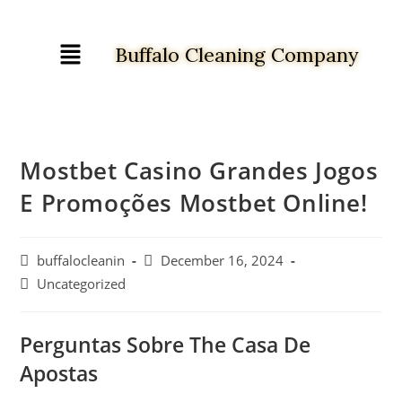
Buffalo Cleaning Company​
Mostbet Casino Grandes Jogos
E Promoções Mostbet Online!
buffalocleanin
December 16, 2024
Uncategorized
Perguntas Sobre The Casa De
Apostas