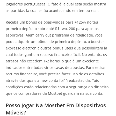
jogadores portugueses. O fato é la cual esta seção mostra
as partidas la cual estão acontecendo em tempo real.
Receba um bônus de boas-vindas para +125% no teu
primeiro depósito sobre até R$ two. 200 para apostas
esportivas. Além carry out programa de fidelidade, você
pode adquirir um bônus de primeiro depósito, o booster
expresso electronic outros bônus úteis que possibilitam la
cual todos ganhem recurso financeiro fácil. No entanto, os
atrasos não excedem 1-2 horas, o que é um excelente
indicador entre todas since casas de apostas. Para retirar
recurso financeiro, você precisa fazer uso de os detalhes
através dos quais a new conta foi” “reabastecida. Tais
condições estão relacionadas com a segurança do dinheiro
que os compradores da Mostbet guardam na sua conta.
Posso Jogar Na Mostbet Em Dispositivos
Móveis?