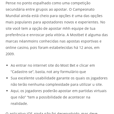
Pense no ponto espalhado como uma competição
secundária entre grupos ao apostar. O Campeonato
Mundial ainda está cheio para opções é uma das opções
mais populares para apostadores novos e experientes. No
site você tem a opção de apostar mhh equipe de tua
preferência e enroscar pela vitória. A Mostbet é alguma das
marcas néanmoins conhecidas nas apostas esportivas e
online casino, pois foram estabelecidas há 12 anos, em
2009.
Ao entrar no internet site do Most Bet e clicar em
“Cadastre-se”, basta, not any formulário que
Sua excelente usabilidade garante os quais os jogadores
não terão nenhuma complexidade para utilizar u site.
Aqui, os jogadores poderão apostar em partidas virtuais
que não” “tem a possibilidade de acontecer na
realidade.
O aplicativo iOS ainda não foi desenvolvido, mas deve