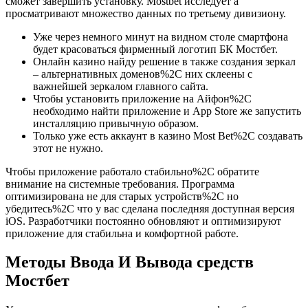
сможет завершить установку. Mostbet исследует а
просматривают множество данных по третьему дивизиону.
Уже через немного минут на видном столе смартфона
будет красоваться фирменный логотип БК Мостбет.
Онлайн казино найду решение в также создания зеркал
– альтернативных доменов%2C них склеены с
важнейшей зеркалом главного сайта.
Чтобы установить приложение на Айфон%2C
необходимо найти приложение и App Store же запустить
инсталляцию привычную образом.
Только уже есть аккаунт в казино Most Bet%2C создавать
этот не нужно.
Чтобы приложение работало стабильно%2C обратите
внимание на системные требования. Программа
оптимизирована не для старых устройств%2C но
убедитесь%2C что у вас сделана последняя доступная версия
iOS. Разработчики постоянно обновляют и оптимизируют
приложение для стабильна и комфортной работе.
Методы Ввода И Вывода средств
Мостбет