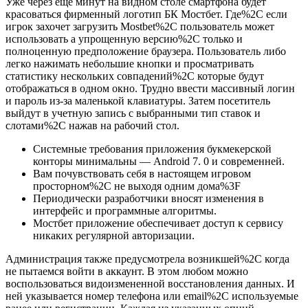
Уже через еще минут на видном столе смартфона будет
красоваться фирменный логотип БК Мостбет. Где%2C если
игрок захочет загрузить Mostbet%2C пользователь может
использовать а упрощенную версию%2C только и
полноценную предположение браузера. Пользователь либо
легко нажимать небольшие кнопки и просматривать
статистику нескольких совпадений%2C которые будут
отображаться в одном окно. Трудно ввести массивный логин
и пароль из-за маленькой клавиатуры. Затем посетитель
выйдут в учетную запись с выбранными тип ставок и
слотами%2C нажав на рабочий стол.
Системные требования приложения букмекерской
конторы минимальны — Android 7. 0 и современней.
Вам почувствовать себя в настоящем игровом
просторном%2C не выходя одним дома%3F
Периодически разработчики вносят изменения в
интерфейс и программные алгоритмы.
Мостбет приложение обеспечивает доступ к сервису
никаких регулярной авторизации.
Администрация также предусмотрела возникшей%2C когда
не пытаемся войти в аккаунт. В этом любом можно
воспользоваться видоизмененной восстановления данных. И
ней указывается номер телефона или email%2C используемые