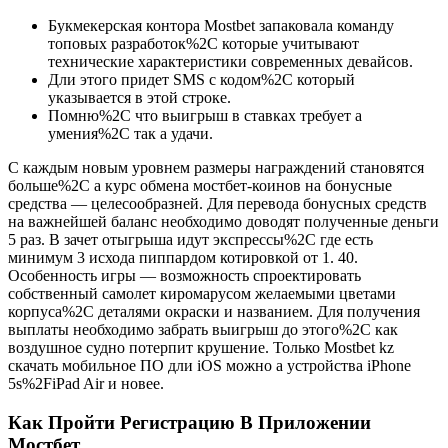
Букмекерская контора Mostbet запаковала команду
топовых разработок%2C которые учитывают
технические характеристики современных девайсов.
Дли этого придет SMS с кодом%2C который
указывается в этой строке.
Помню%2C что выигрыш в ставках требует а
умения%2C так а удачи.
С каждым новым уровнем размеры награждений становятся
больше%2C а курс обмена мостбет-коинов на бонусные
средства — целесообразней. Для перевода бонусных средств
на важнейшей баланс необходимо доводят полученные деньги
5 раз. В зачет отыгрыша идут экспрессы%2C где есть
минимум 3 исхода пиппардом котировкой от 1. 40.
Особенность игры — возможность спроектировать
собственный самолет киромарусом желаемыми цветами
корпуса%2C деталями окраски и названием. Для получения
выплаты необходимо забрать выигрыш до этого%2C как
воздушное судно потерпит крушение. Только Mostbet kz
скачать мобильное ПО дли iOS можно а устройства iPhone
5s%2FiPad Air и новее.
Как Пройти Регистрацию В Приложении
Мостбет