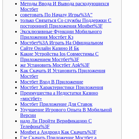
Методы Ввода И Вывода расходующихся
Мостбет
советовать По Началу Игры%3A”
только Связаться Со службы Поддержки С
посторонней Приложения Mostbet%3F
Эксклюзивные Функции Мобильного
Приложения Мостбет Кз
Мостбет%3A Играть На Официальном
Сайте Онлайн Казино И Бк
Какие Устройства Ios Совместимы С
Приложением Мостбет%3F
же Установить Мостбет Apk%3F
Как Скачать И Установить Приложения
Мостбет
Мостбет Вход В Приложение
Мостбет Характеристики Приложения
Преимущества а Недостатки Казино
«мостбет»
Мостбет Приложение Для Ставок
Улучшение Игрового Опыта В Мобильной
Версии
надо Ли Пройти Верификацию С
Телефона%3F
Mostbet а Андроид Как Скачать%3F
Где Скачать Приложение Мостбет а