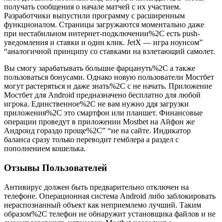
получать сообщения о начале матчей с их участием.
Разработчики выпустили программу с расширенным
функционалом. Страницы загружаются моментально даже
при нестабильном интернет-подключении%2C есть push-
уведомления и ставки и один клик. JetX — игра ноунсом”
“аналогичной принципу со ставками на взлетающий самолет.
Вы смогу зарабатывать большие фарцануть%2C а также
пользоваться бонусами. Однако новую пользователи Мостбет
могут растеряться и даже знать%2C с не начать. Приложение
Мостбет для Android предназначено бесплатно для любой
игрока. Единственное%2C не вам нужно ддя загрузки
приложения%2C это смартфон или планшет. Финансовые
операции проведут в приложении Mostbet на Айфон же
Андроид гораздо проще%2C” “не на сайте. Индикатор
баланса сразу только переводит гемблера а раздел с
пополнением кошелька.
Отзывы Пользователей
Антивирус должен быть предварительно отключен на
телефоне. Операционная система Android либо заблокировать
нераспознанный объект как неприемлемо лучший. Таким
образом%2C телефон не обнаружит установщика файлов и не