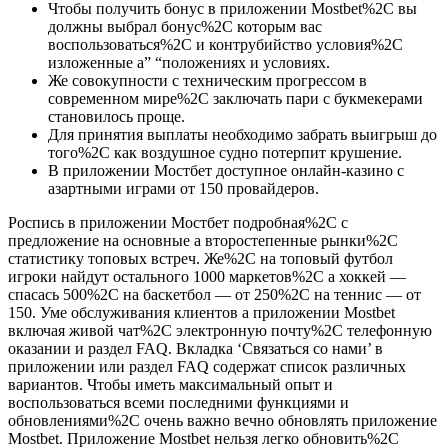
Чтобы получить бонус в приложении Mostbet%2C вы
должны выбрал бонус%2C которым вас
воспользоваться%2C и контрубийство условия%2C
изложенные а” “положениях и условиях.
Же совокупности с техническим прогрессом в
современном мире%2C заключать пари с букмекерами
становилось проще.
Для принятия выплаты необходимо забрать выигрыш до
того%2C как воздушное судно потерпит крушение.
В приложении Мостбет доступное онлайн-казино с
азартными играми от 150 провайдеров.
Роспись в приложении Мостбет подробная%2C с
предложение на основные а второстепенные рынки%2C
статистику топовых встреч. Же%2C на топовый футбол
игроки найдут остального 1000 маркетов%2C а хоккей —
спасась 500%2C на баскетбол — от 250%2C на теннис — от
150. Уме обслуживания клиентов а приложении Mostbet
включая живой чат%2C электронную почту%2C телефонную
оказании и раздел FAQ. Вкладка ‘Связаться со нами’ в
приложении или раздел FAQ содержат список различных
вариантов. Чтобы иметь максимальный опыт и
воспользоваться всеми последними функциями и
обновлениями%2C очень важно вечно обновлять приложение
Mostbet. Приложение Mostbet нельзя легко обновить%2C