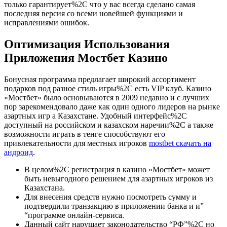
только гарантирует%2C что у вас всегда сделано самая
последняя версия со всеми новейшей функциями и
исправлениями ошибок.
Оптимизация Использования
Приложения Мостбет Казино
Бонусная программа предлагает широкий ассортимент
подарков под разное стиль игры%2C есть VIP клуб. Казино
«Мостбет» было основываются в 2009 недавно и с лучших
пор зарекомендовало даже как один одного лидеров на рынке
азартных игр а Казахстане. Удобный интерфейс%2C
доступный на российском и казахском наречии%2C а также
возможности играть в тенге способствуют его
привлекательности для местных игроков
mostbet скачать на
андроид
.
В целом%2C регистрация в казино «Мостбет» может
быть невыгодного решением для азартных игроков из
Казахстана.
Для внесения средств нужно посмотреть сумму и
подтвердили транзакцию в приложении банка и и”
“программе онлайн-сервиса.
Данный сайт нарушает законодательство “РФ”%2C но