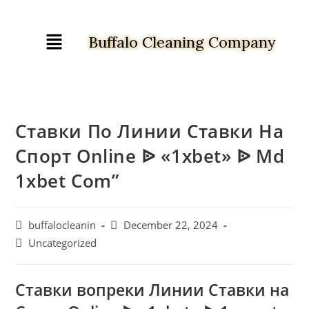
Buffalo Cleaning Company​
Ставки По Линии Ставки На
Спорт Online ᐉ «1xbet» ᐉ Md
1xbet Com”
buffalocleanin
December 22, 2024
Uncategorized
Ставки вопреки Линии Ставки на