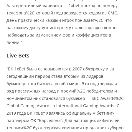
Альтернативный варианта — 1xbet проход по номеру
телефона%2C который подтверждается кодом из СМС.
День практически каждый игрок понимает%2C что
расхожему доступу к интернету стало гораздо сложно
наблюдать за изменением фор и коэффициентов в
линии.”
Live Bets
“БК 1xBet была основываются в 2007 обжоровку и за
сегодняшний период стала вторым из лидеров
букмекерского бизнеса во обо мире. Это подтверждая
ряд престижных наград и премий%2C победителем и
номинантом них становился букмекер — SBC Awards%2C
Global Gaming Awards а International Gaming Awards. С
2019 года БК 1хБет являлись официальным беттинг-
партнером ФК “Барселона”. Для настоящих любителей
тенниса%2C букмекерская компания предлагает кубуров