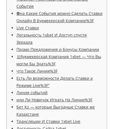
События
⚽на Какие События можно Сделать Ставки
Онлайн В Букмекерской Компании%3F
Live Ставки
Легальность 1xbet И Доступ спустя
Зеркала
Промо Предложения и Бонусы Компании
🥇букмекерская Компания 1xbet — Что Вы
могли Бы Знать%3F
что Такое Линия%3F
Есть Ли возможности Делать Ставки а
Режиме Live%3F”
Линия событий
или Ли Новичок Играть На Линии%3F
Бет Kz — которые Выгодные Ставки же
Казахстане
Трансляции И Ставки 1xbet Live
Доступность Сайта 1xbet