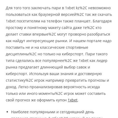
Для того того заключать пари в 1xbet kz%2C невозможно
пользоваться как браузерной версией%2C так же скачать
1xbet посетителям на телефон также планшет. Благодаря
простому и понятному макету сайта даже те%2C кто
делает ставки впервые%2C могут проворно разобраться
как найдут интересующие рынки. И нашем портале надо
поставить не и на классические спортивные
дисциплины%2C но только на киберспорт. Пари такого
типа сделались все популярнее%2C же 1xbet как лидер
рынка предлагает длиннющий выбор савок и
киберспорт. Используя ваши знания и достоверную
статистику%2C игрок например превратить прогнозы и
доход. Легко проанализировав вероятность исхода
только или иного моменты%2C игрок может составить
свой прогноз же оформить купон
1xbet
.
Наиболее популярными и сегодняшний день