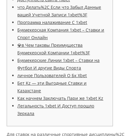
что Делать%2C Если что Забыл Данные
вашей Учетной Записи 1xbet%3F
Программа налаживание С 1xbet
Букмекерская Компания 1xbet – Ставки и
Спорт Онлайн
💎в Чем таковы Преимущества
Букмекерской Компании 1xbet%3F
Букмекерские Линии 1xbet – Ставки на
Футбол И другие Виды Спорта
личное Пользователей О Бк Xbet
Бет Kz — эти Выгодные Ставки и
Казахстане
Как начнем Заключать Пари же 1xbet Kz
Легальность 1xbet И Доступ прошло
Зеркала
Для ставок на различные спортивные дисциплины%2C