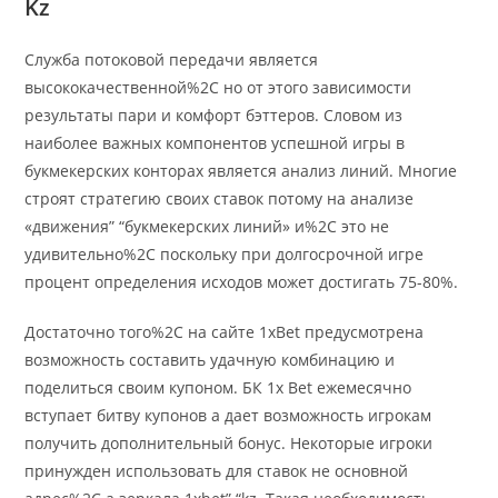
Kz
Служба потоковой передачи является
высококачественной%2C но от этого зависимости
результаты пари и комфорт бэттеров. Словом из
наиболее важных компонентов успешной игры в
букмекерских конторах является анализ линий. Многие
строят стратегию своих ставок потому на анализе
«движения” “букмекерских линий» и%2C это не
удивительно%2C поскольку при долгосрочной игре
процент определения исходов может достигать 75-80%.
Достаточно того%2C на сайте 1xBet предусмотрена
возможность составить удачную комбинацию и
поделиться своим купоном. БК 1x Bet ежемесячно
вступает битву купонов а дает возможность игрокам
получить дополнительный бонус. Некоторые игроки
принужден использовать для ставок не основной