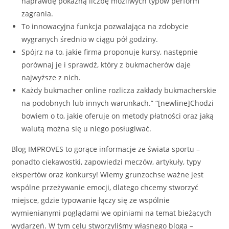
naprawdę pokaźną liczbę możliwych typów perform
zagrania.
To innowacyjna funkcja pozwalająca na zdobycie
wygranych średnio w ciągu pół godziny.
Spójrz na to, jakie firma proponuje kursy, następnie
porównaj je i sprawdź, który z bukmacherów daje
najwyższe z nich.
Każdy bukmacher online rozlicza zakłady bukmacherskie
na podobnych lub innych warunkach.” “[newline]Chodzi
bowiem o to, jakie oferuje on metody płatności oraz jaką
walutą można się u niego posługiwać.
Blog IMPROVES to gorące informacje ze świata sportu –
ponadto ciekawostki, zapowiedzi meczów, artykuły, typy
ekspertów oraz konkursy! Wiemy grunzochse ważne jest
wspólne przeżywanie emocji, dlatego chcemy stworzyć
miejsce, gdzie typowanie łączy się ze wspólnie
wymienianymi poglądami we opiniami na temat bieżących
wydarzeń. W tym celu stworzyliśmy własnego bloga –