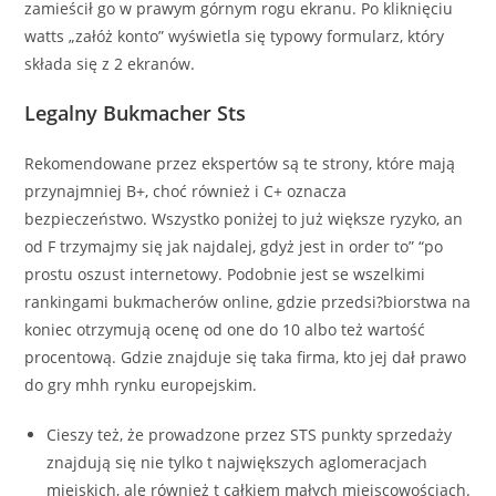
zamieścił go w prawym górnym rogu ekranu. Po kliknięciu
watts „załóż konto” wyświetla się typowy formularz, który
składa się z 2 ekranów.
Legalny Bukmacher Sts
Rekomendowane przez ekspertów są te strony, które mają
przynajmniej B+, choć również i C+ oznacza
bezpieczeństwo. Wszystko poniżej to już większe ryzyko, an
od F trzymajmy się jak najdalej, gdyż jest in order to” “po
prostu oszust internetowy. Podobnie jest se wszelkimi
rankingami bukmacherów online, gdzie przedsi?biorstwa na
koniec otrzymują ocenę od one do 10 albo też wartość
procentową. Gdzie znajduje się taka firma, kto jej dał prawo
do gry mhh rynku europejskim.
Cieszy też, że prowadzone przez STS punkty sprzedaży
znajdują się nie tylko t największych aglomeracjach
miejskich, ale również t całkiem małych miejscowościach.