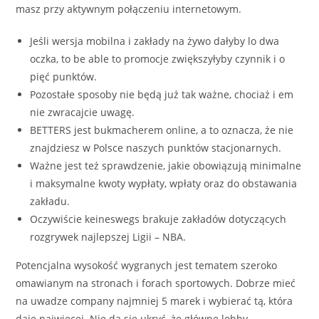
masz przy aktywnym połączeniu internetowym.
Jeśli wersja mobilna i zakłady na żywo dałyby lo dwa
oczka, to be able to promocje zwiększyłyby czynnik i o
pięć punktów.
Pozostałe sposoby nie będą już tak ważne, chociaż i em
nie zwracajcie uwagę.
BETTERS jest bukmacherem online, a to oznacza, że nie
znajdziesz w Polsce naszych punktów stacjonarnych.
Ważne jest też sprawdzenie, jakie obowiązują minimalne
i maksymalne kwoty wypłaty, wpłaty oraz do obstawania
zakładu.
Oczywiście keineswegs brakuje zakładów dotyczących
rozgrywek najlepszej Ligii – NBA.
Potencjalna wysokość wygranych jest tematem szeroko
omawianym na stronach i forach sportowych. Dobrze mieć
na uwadze company najmniej 5 marek i wybierać tą, która
daje najwięcej. Nie da się ukryć, że główne lobby