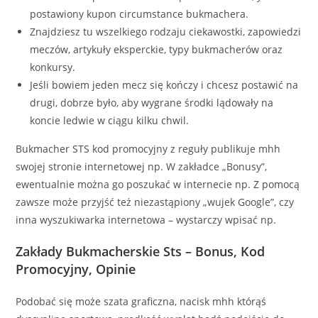
postawiony kupon circumstance bukmachera.
Znajdziesz tu wszelkiego rodzaju ciekawostki, zapowiedzi
meczów, artykuły eksperckie, typy bukmacherów oraz
konkursy.
Jeśli bowiem jeden mecz się kończy i chcesz postawić na
drugi, dobrze było, aby wygrane środki lądowały na
koncie ledwie w ciągu kilku chwil.
Bukmacher STS kod promocyjny z reguły publikuje mhh
swojej stronie internetowej np. W zakładce „Bonusy”,
ewentualnie można go poszukać w internecie np. Z pomocą
zawsze może przyjść też niezastąpiony „wujek Google”, czy
inna wyszukiwarka internetowa – wystarczy wpisać np.
Zakłady Bukmacherskie Sts – Bonus, Kod
Promocyjny, Opinie
Podobać się może szata graficzna, nacisk mhh którąś