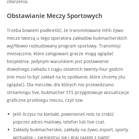
zdarzenia.
Obstawianie Meczy Sportowych
Trzeba bowiem podkreślić, że transmitowane mhh żywo
mecze tworzą u tego operatora zakładów bukmacherskich
wyj?tkowo rozbudowany program sportowy. Transmisji
miesięcznie, które zalogowani gracze mogą oglądać
bezpłatnie. Jedynym warunkiem jest postawienie
dowolnego zakładu t ciągu ostatnich twenty-four godzin
(nie musi to być zakład na to spotkanie, które chcemy jitu
oglądać). Dla meczów, dla których nie przewidziano
streamingu live, bukmacher STS przygotowuje wizualizacje
graficzne przebiegu meczu, czyli tzw.
Jeśli liczysz na kontakt, powinieneś móc to zrobić
poprzez adres mailowy, telefon lub live czat.
Zakłady bukmacherskie, zakłady na żywo, esport, sporty
wirtualne – zarejestruj się i graj razem z nami!