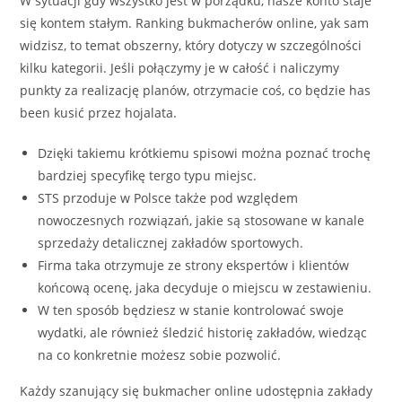
W sytuacji gdy wszystko jest w porządku, nasze konto staje
się kontem stałym. Ranking bukmacherów online, yak sam
widzisz, to temat obszerny, który dotyczy w szczególności
kilku kategorii. Jeśli połączymy je w całość i naliczymy
punkty za realizację planów, otrzymacie coś, co będzie has
been kusić przez hojalata.
Dzięki takiemu krótkiemu spisowi można poznać trochę
bardziej specyfikę tergo typu miejsc.
STS przoduje w Polsce także pod względem
nowoczesnych rozwiązań, jakie są stosowane w kanale
sprzedaży detalicznej zakładów sportowych.
Firma taka otrzymuje ze strony ekspertów i klientów
końcową ocenę, jaka decyduje o miejscu w zestawieniu.
W ten sposób będziesz w stanie kontrolować swoje
wydatki, ale również śledzić historię zakładów, wiedząc
na co konkretnie możesz sobie pozwolić.
Każdy szanujący się bukmacher online udostępnia zakłady