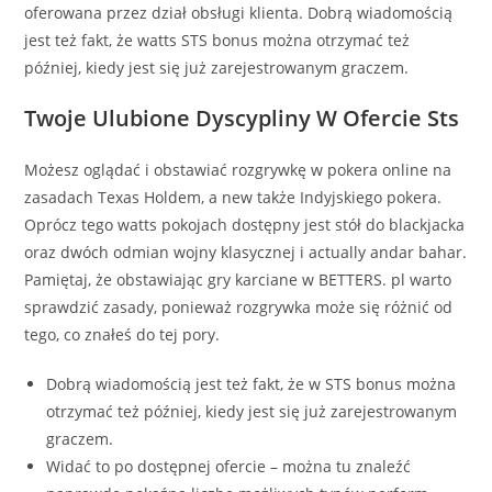
oferowana przez dział obsługi klienta. Dobrą wiadomością
jest też fakt, że watts STS bonus można otrzymać też
później, kiedy jest się już zarejestrowanym graczem.
Twoje Ulubione Dyscypliny W Ofercie Sts
Możesz oglądać i obstawiać rozgrywkę w pokera online na
zasadach Texas Holdem, a new także Indyjskiego pokera.
Oprócz tego watts pokojach dostępny jest stół do blackjacka
oraz dwóch odmian wojny klasycznej i actually andar bahar.
Pamiętaj, że obstawiając gry karciane w BETTERS. pl warto
sprawdzić zasady, ponieważ rozgrywka może się różnić od
tego, co znałeś do tej pory.
Dobrą wiadomością jest też fakt, że w STS bonus można
otrzymać też później, kiedy jest się już zarejestrowanym
graczem.
Widać to po dostępnej ofercie – można tu znaleźć