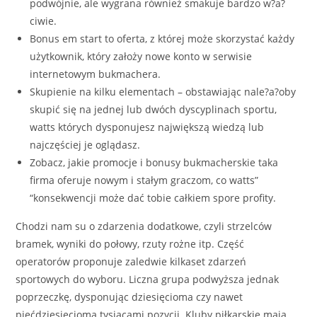
podwójnie, ale wygrana również smakuje bardzo w?a?
ciwie.
Bonus em start to oferta, z której może skorzystać każdy
użytkownik, który założy nowe konto w serwisie
internetowym bukmachera.
Skupienie na kilku elementach – obstawiając nale?a?oby
skupić się na jednej lub dwóch dyscyplinach sportu,
watts których dysponujesz największą wiedzą lub
najczęściej je oglądasz.
Zobacz, jakie promocje i bonusy bukmacherskie taka
firma oferuje nowym i stałym graczom, co watts”
“konsekwencji może dać tobie całkiem spore profity.
Chodzi nam su o zdarzenia dodatkowe, czyli strzelców
bramek, wyniki do połowy, rzuty rożne itp. Część
operatorów proponuje zaledwie kilkaset zdarzeń
sportowych do wyboru. Liczna grupa podwyższa jednak
poprzeczkę, dysponując dziesięcioma czy nawet
pięćdziesięcioma tysiącami pozycji. Kluby piłkarskie mają