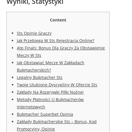
Wyniki, Statystyki
Content
Sts Opinie Graczy
Jak Przebiega W Sts Rejestracja Online?
Atp Finals: Bonus Dla Graczy Za Obstawienie
Meczy W Sts
Jak Obstawiać Mecze W Zakładach
Bukmacherskich?
Legalny Bukmacher Sts
Twoje Ulubione Dyscypliny W Ofercie Sts
Zakłady Na Rozgrywki Piłki Nożnej
Metody Płatności U Bukmacherów
Internetowych
Bukmacher Superbet Opinia
Zakłady Bukmacherskie Sts – Bonus, Kod
Promocyjny, Opinie