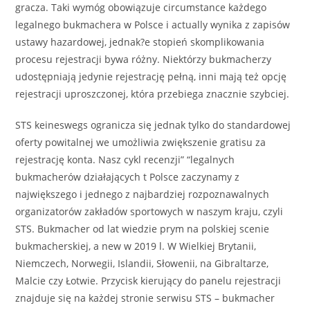
gracza. Taki wymóg obowiązuje circumstance każdego
legalnego bukmachera w Polsce i actually wynika z zapisów
ustawy hazardowej, jednak?e stopień skomplikowania
procesu rejestracji bywa różny. Niektórzy bukmacherzy
udostępniają jedynie rejestrację pełną, inni mają też opcję
rejestracji uproszczonej, która przebiega znacznie szybciej.
STS keineswegs ogranicza się jednak tylko do standardowej
oferty powitalnej we umożliwia zwiększenie gratisu za
rejestrację konta. Nasz cykl recenzji” “legalnych
bukmacherów działających t Polsce zaczynamy z
największego i jednego z najbardziej rozpoznawalnych
organizatorów zakładów sportowych w naszym kraju, czyli
STS. Bukmacher od lat wiedzie prym na polskiej scenie
bukmacherskiej, a new w 2019 l. W Wielkiej Brytanii,
Niemczech, Norwegii, Islandii, Słowenii, na Gibraltarze,
Malcie czy Łotwie. Przycisk kierujący do panelu rejestracji
znajduje się na każdej stronie serwisu STS – bukmacher