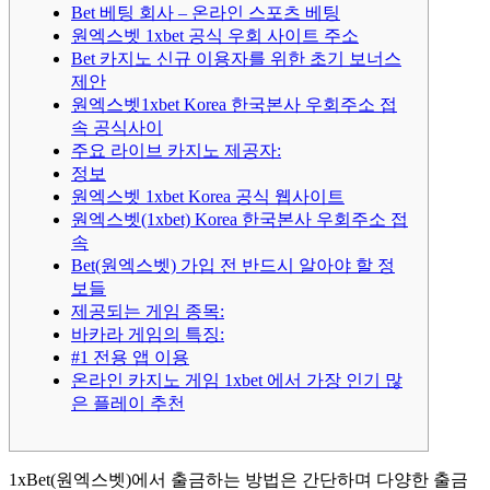
Bet 베팅 회사 – 온라인 스포츠 베팅
원엑스벳 1xbet 공식 우회 사이트 주소
Bet 카지노 신규 이용자를 위한 초기 보너스
제안
원엑스벳1xbet Korea 한국본사 우회주소 접
속 공식사이
주요 라이브 카지노 제공자:
정보
원엑스벳 1xbet Korea 공식 웹사이트
원엑스벳(1xbet) Korea 한국본사 우회주소 접
속
Bet(원엑스벳) 가입 전 반드시 알아야 할 정
보들
제공되는 게임 종목:
바카라 게임의 특징:
#1 전용 앱 이용
온라인 카지노 게임 1xbet 에서 가장 인기 많
은 플레이 추천
1xBet(원엑스벳)에서 출금하는 방법은 간단하며 다양한 출금