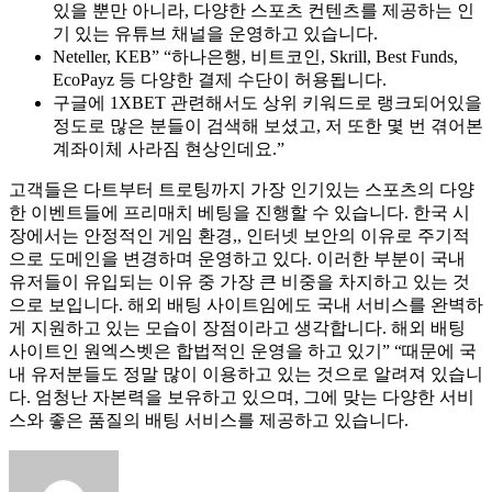
있을 뿐만 아니라, 다양한 스포츠 컨텐츠를 제공하는 인
기 있는 유튜브 채널을 운영하고 있습니다.
Neteller, KEB” “하나은행, 비트코인, Skrill, Best Funds,
EcoPayz 등 다양한 결제 수단이 허용됩니다.
구글에 1XBET 관련해서도 상위 키워드로 랭크되어있을
정도로 많은 분들이 검색해 보셨고, 저 또한 몇 번 겪어본
계좌이체 사라짐 현상인데요.”
고객들은 다트부터 트로팅까지 가장 인기있는 스포츠의 다양
한 이벤트들에 프리매치 베팅을 진행할 수 있습니다. 한국 시
장에서는 안정적인 게임 환경,, 인터넷 보안의 이유로 주기적
으로 도메인을 변경하며 운영하고 있다. 이러한 부분이 국내
유저들이 유입되는 이유 중 가장 큰 비중을 차지하고 있는 것
으로 보입니다. 해외 배팅 사이트임에도 국내 서비스를 완벽하
게 지원하고 있는 모습이 장점이라고 생각합니다. 해외 배팅
사이트인 원엑스벳은 합법적인 운영을 하고 있기” “때문에 국
내 유저분들도 정말 많이 이용하고 있는 것으로 알려져 있습니
다. 엄청난 자본력을 보유하고 있으며, 그에 맞는 다양한 서비
스와 좋은 품질의 배팅 서비스를 제공하고 있습니다.