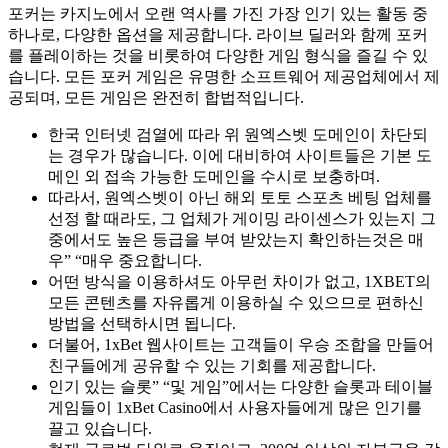
포커는 카지노에서 오랜 역사를 가진 가장 인기 있는 활동 중
하나로, 다양한 옵션을 제공합니다. 라이브 딜러와 함께 포커
를 플레이하는 것을 비롯하여 다양한 게임 형식을 즐길 수 있
습니다. 모든 포커 게임은 유명한 소프트웨어 제공업체에서 제
공되며, 모든 게임은 완전히 합법적입니다.
한국 인터넷 검열에 따라 위 원엑스벳 도메인이 차단되
는 경우가 많습니다. 이에 대비하여 사이트들은 기본 도
메인 외 접속 가능한 도메인을 수시로 보충하며.
따라서, 원엑스벳이 아닌 해외 토토 스포츠 베팅 업체를
선정 할 때라도, 그 업체가 게이밍 라이센스가 있는지 그
중에서도 높은 등급을 부여 받았는지 확인하는것은 매
우” “매우 중요합니다.
어떤 방식을 이용하셔도 아무런 차이가 없고, 1XBET의
모든 콘텐츠를 자유롭게 이용하실 수 있으므로 편하신
방법을 선택하시면 됩니다.
더불어, 1xBet 웹사이트는 고객들이 우승 조합을 만들어
친구들에게 공유할 수 있는 기회를 제공합니다.
인기 있는 슬롯” “및 게임”에서는 다양한 슬롯과 테이블
게임들이 1xBet Casino에서 사용자들에게 많은 인기를
끌고 있습니다.