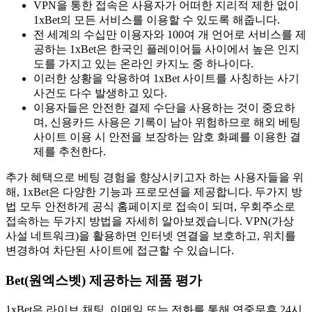
VPN을 통한 접속은 사용자가 어떠한 지리적 제한 없이
1xBet의 모든 서비스를 이용할 수 있도록 해줍니다.
전 세계의 수십만 이용자와 100여 개 언어로 서비스를 제
공하는 1xBet은 한국인 플레이어들 사이에서 높은 인지
도를 가지고 있는 온라인 카지노 중 하나이다.
이러한 상황을 악용하여 1xBet 사이트를 사칭하는 사기
사건도 다수 발생하고 있다.
이용자들은 안전한 결제 수단을 사용하는 것이 중요하
며, 신용카드 사용은 기록이 남아 위험하므로 해외 베팅
사이트 이용 시 안전을 보장하는 암호 화폐를 이용한 결
제를 추천한다.
추가 혜택으로 베팅 경험을 향상시키고자 하는 사용자들을 위
해, 1xBet은 다양한 기능과 프로모션을 제공합니다. 두가지 방
법 모두 안전하게 공식 홈페이지로 접속이 되며, 우회주소로
접속하는 두가지 방법을 자세히 알아보겠습니다. VPN(가상
사설 네트워크)을 활용하면 인터넷 연결을 보호하고, 위치를
변경하여 차단된 사이트에 접근할 수 있습니다.
Bet(원엑스벳) 제공하는 제품 평가
1xBet은 라이브 채팅, 이메일 또는 전화를 통해 연중무휴 24시