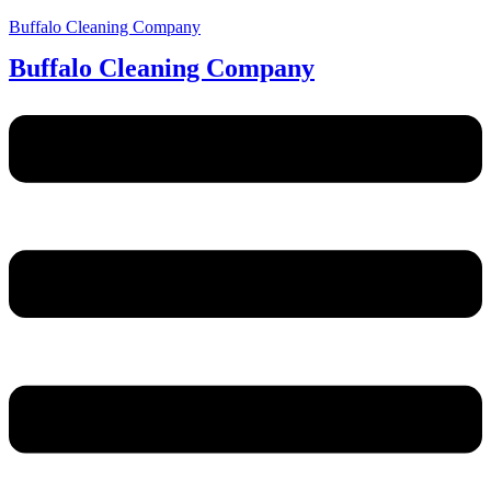
Skip
Buffalo Cleaning Company​
to
Buffalo Cleaning Company​
content
Menu