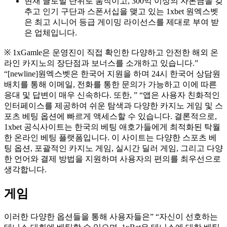
현재 글로벌 단위로 움직이고, 300억 이상의 자본금을 갖
추고 인기 구단과 스폰서십을 맺고 있는 1xbet 원엑스벳
은 최고 시니어 등급 게이밍 라이선스를 제대로 부여 받
은 업체입니다.
※ 1xGamle은 운영진이 직접 확인한 다양하고 안전한 해외 온
라인 카지노의 장단점과 보너스를 소개하고 있습니다.”
“[newline]원엑스벳은 한국어 지원을 하며 24시 한국어 상담원
배치를 통해 이메일, 전화를 통한 문의가 가능하고 이에 따른
응대 및 답변이 매우 신속하다. 또한, ” “앱은 사용자 친화적인
인터페이스를 제공하여 쉬운 탐색과 다양한 카지노 게임 및 스
포츠 베팅 옵션에 빠르게 액세스할 수 있습니다. 결론적으로,
1xbet 공식사이트는 한국의 베팅 애호가들에게 최적화된 탁월
한 온라인 베팅 플랫폼입니다. 이 사이트는 다양한 스포츠 베
팅 옵션, 포괄적인 카지노 게임, 실시간 딜러 게임, 그리고 다양
한 언어와 결제 방법을 지원하며 사용자의 편의를 최우선으로
생각합니다.
게임
이러한 다양한 옵션들을 통해 사용자들은” “자신이 선호하는