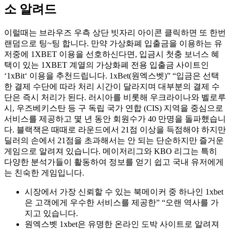
소 알려드
이럴때는 브라우즈 우측 상단 빗자리 아이콘 클릭하면 또 한번
랜덤으로 팅~팅 합니다. 만약 가상화폐 입출금을 이용하는 유
저중에 1XBET 이용을 선호하신다면, 입금시 첫충 보너스 혜
택이 있는 1XBET 계열의 가상화폐 전용 입출금 사이트인
‘1xBit‘ 이용을 추천드립니다. 1xBet(원엑스벳)” “입금은 선택
한 결제 수단에 따라 처리 시간이 달라지며 대부분의 결제 수
단은 즉시 처리가 된다. 러시아를 비롯해 우크라이나와 벨로루
시, 우즈베키스탄 등 구 독립 국가 연합 (CIS) 지역을 중심으로
서비스를 제공하고 몇 년 동안 회원수가 40 만명을 돌파했습니
다. 블랙잭은 때때로 라운드에서 21점 이상을 득점해야 하지만
딜러의 손에서 21점을 초과해서는 안 되는 단순하지만 즐거운
게임으로 알려져 있습니다. 메이저리그와 KBO 리그는 특히
다양한 분석가들이 활동하여 정보를 얻기 쉽고 국내 유저에게
는 친숙한 게임입니다.
시장에서 가장 신뢰할 수 있는 북메이커 중 하나인 1xbet
은 고객에게 우수한 서비스를 제공한” “오랜 역사를 가
지고 있습니다.
원엑스벳 1xbet은 유명한 온라인 도박 사이트로 알려져