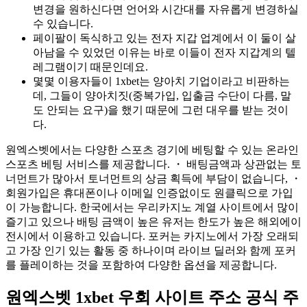
변경을 원하신다면 언어와 시간대를 자유롭게 변경하실
수 있습니다.
페이팔이 독식하고 있는 전자 지갑 업계에서 이 둘이 살
아남을 수 있었던 이유는 바로 이들이 전자 지갑계의 텔
레그램이기 때문인데요.
몇몇 이용자들이 1xbet는 양아치 기업이라고 비판하는
데, 그들이 양아치짓(중복가입, 입출금 수단이 다름, 말
도 안되는 요구)을 했기 때문에 그런 대우를 받는 것이
다.
원엑스벳에서는 다양한 스포츠 경기에 베팅할 수 있는 온라인
스포츠 베팅 서비스를 제공합니다. ・ 배팅금액과 상관없는 토
너먼트가 많아서 토너먼트의 상금 획득에 부담이 없습니다, ・
회원가입은 휴대폰이나 이메일 인증없이도 원클릭으로 가입
이 가능합니다. 한국에서는 우리카지노 계열 사이트에서 많이
즐기고 있으나 배팅 금액이 높은 유저는 한도가 높은 해외에이
전시에서 이용하고 있습니다. 포커는 카지노에서 가장 오래되
고 가장 인기 있는 활동 중 하나이며 라이브 딜러와 함께 포커
를 플레이하는 것을 포함하여 다양한 옵션을 제공합니다.
원엑스벳 1xbet 우회 사이트 주소 공식 주