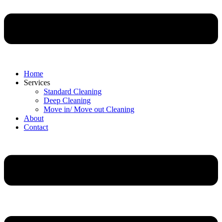
Home
Services
Standard Cleaning
Deep Cleaning
Move in/ Move out Cleaning
About
Contact
Menu