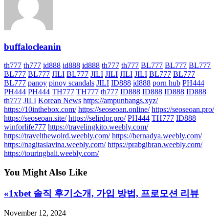
buffalocleanin
th777
th777
id888
id888
id888
th777
th777
BL777
BL777
BL777
BL777
BL777
JILI
BL777
JILI
JILI
JILI
JILI
BL777
BL777
BL777
panoy
pinoy scandals
JILI
ID888
id888
porn hub
PH444
PH444
PH444
TH777
TH777
th777
ID888
ID888
ID888
ID888
th777
JILI
Korean News
https://ampunbangs.xyz/
https://10inthebox.com/
https://seoseoan.online/
https://seoseoan.pro/
https://seoseoan.site/
https://selirdpr.pro/
PH444
TH777
ID888
winforlife777
https://travelingkito.weebly.com/
https://travelthewolrd.weebly.com/
https://bernadya.weebly.com/
https://nagitaslavina.weebly.com/
https://prabgibran.weebly.com/
https://touringbali.weebly.com/
You Might Also Like
«1xbet 솔직 후기소개, 가입 방법, 프로모션 리뷰
November 12, 2024