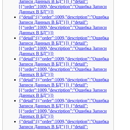
Записи Данных В БД”}]} {“detail”:
[{“order”:1009,”description”:”Ошибка Записи
Данных В БД”}]}
{“detail”:[{“order”:1009,”description”:”Ошибка
Записи Данных В БД”}]} {“detail”:
[{“order”:1009,”description”:”Ошибка Записи
Данных В БД”}]}
{“detail”:[{“order”:1009,”description”:”Ошибка
Записи Данных В БД”}]} {“detail”:
[{“order”:1009,”description”:”Ошибка Записи
Данных В БД”}]}
{“detail”:[{“order”:1009,”description”:”Ошибка
Записи Данных В БД”}]} {“detail”:
[{“order”:1009,”description”:”Ошибка Записи
Данных В БД”}]}
{“detail”:[{“order”:1009,”description”:”Ошибка
Записи Данных В БД”}]} {“detail”:
[{“order”:1009,”description”:”Ошибка Записи
Данных В БД”}]}
{“detail”:[{“order”:1009,”description”:”Ошибка
Записи Данных В БД”}]} {“detail”:
[{“order”:1009,”description”:”Ошибка Записи
Данных В БД”}]}
{“detail”:[{“order”:1009,”description”:”Ошибка
Записи Данных В БД”}]} {“detail”: