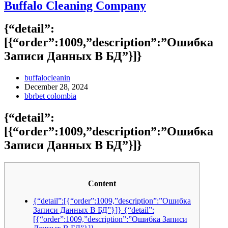
Buffalo Cleaning Company​
{“detail”:
[{“order”:1009,”description”:”Ошибка
Записи Данных В БД”}]}
Post
buffalocleanin
author:
Post
December 28, 2024
published:
Post
bbrbet colombia
category:
{“detail”:
[{“order”:1009,”description”:”Ошибка
Записи Данных В БД”}]}
Content
{“detail”:[{“order”:1009,”description”:”Ошибка
Записи Данных В БД”}]} {“detail”:
[{“order”:1009,”description”:”Ошибка Записи