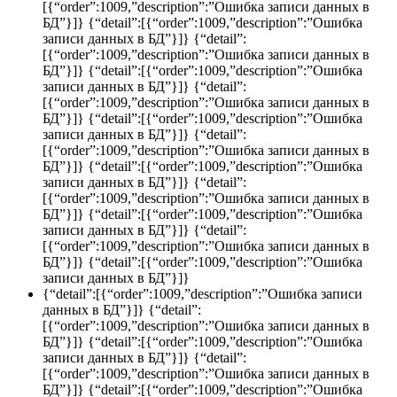
[{“order”:1009,”description”:”Ошибка записи данных в
БД”}]} {“detail”:[{“order”:1009,”description”:”Ошибка
записи данных в БД”}]} {“detail”:
[{“order”:1009,”description”:”Ошибка записи данных в
БД”}]} {“detail”:[{“order”:1009,”description”:”Ошибка
записи данных в БД”}]} {“detail”:
[{“order”:1009,”description”:”Ошибка записи данных в
БД”}]} {“detail”:[{“order”:1009,”description”:”Ошибка
записи данных в БД”}]} {“detail”:
[{“order”:1009,”description”:”Ошибка записи данных в
БД”}]} {“detail”:[{“order”:1009,”description”:”Ошибка
записи данных в БД”}]} {“detail”:
[{“order”:1009,”description”:”Ошибка записи данных в
БД”}]} {“detail”:[{“order”:1009,”description”:”Ошибка
записи данных в БД”}]} {“detail”:
[{“order”:1009,”description”:”Ошибка записи данных в
БД”}]} {“detail”:[{“order”:1009,”description”:”Ошибка
записи данных в БД”}]}
{“detail”:[{“order”:1009,”description”:”Ошибка записи
данных в БД”}]} {“detail”:
[{“order”:1009,”description”:”Ошибка записи данных в
БД”}]} {“detail”:[{“order”:1009,”description”:”Ошибка
записи данных в БД”}]} {“detail”:
[{“order”:1009,”description”:”Ошибка записи данных в
БД”}]} {“detail”:[{“order”:1009,”description”:”Ошибка