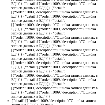
БД”}]} {“detail”:[{“order”:1009,”description”:”Ошибка
записи данных в БД”}]} {“detail”:
[{“order”:1009,”description”:”Ошибка записи данных в
БД”}]} {“detail”:[{“order”:1009,”description”:”Ошибка
записи данных в БД”}]} {“detail”:
[{“order”:1009,”description”:”Ошибка записи данных в
БД”}]} {“detail”:[{“order”:1009,”description”:”Ошибка
записи данных в БД”}]} {“detail”:
[{“order”:1009,”description”:”Ошибка записи данных в
БД”}]} {“detail”:[{“order”:1009,”description”:”Ошибка
записи данных в БД”}]} {“detail”:
[{“order”:1009,”description”:”Ошибка записи данных в
БД”}]} {“detail”:[{“order”:1009,”description”:”Ошибка
записи данных в БД”}]} {“detail”:
[{“order”:1009,”description”:”Ошибка записи данных в
БД”}]} {“detail”:[{“order”:1009,”description”:”Ошибка
записи данных в БД”}]} {“detail”:
[{“order”:1009,”description”:”Ошибка записи данных в
БД”}]} {“detail”:[{“order”:1009,”description”:”Ошибка
записи данных в БД”}]} {“detail”:
[{“order”:1009,”description”:”Ошибка записи данных в
БД”}]} {“detail”:[{“order”:1009,”description”:”Ошибка
записи данных в БД”}]}
{“detail”:[{“order”:1009,”description”:”Ошибка записи
данных в БД”}]} {“detail”: