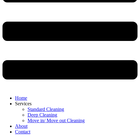
Home
Services
Standard Cleaning
Deep Cleaning
Move in/ Move out Cleaning
About
Contact