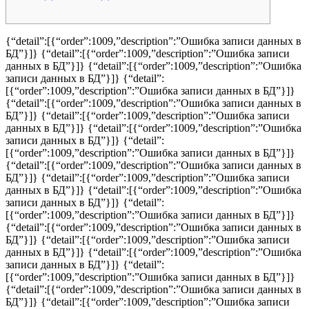
{“detail”:[{“order”:1009,”description”:”Ошибка записи данных в
БД”}]} {“detail”:[{“order”:1009,”description”:”Ошибка записи
данных в БД”}]} {“detail”:[{“order”:1009,”description”:”Ошибка
записи данных в БД”}]} {“detail”:
[{“order”:1009,”description”:”Ошибка записи данных в БД”}]}
{“detail”:[{“order”:1009,”description”:”Ошибка записи данных в
БД”}]} {“detail”:[{“order”:1009,”description”:”Ошибка записи
данных в БД”}]} {“detail”:[{“order”:1009,”description”:”Ошибка
записи данных в БД”}]} {“detail”:
[{“order”:1009,”description”:”Ошибка записи данных в БД”}]}
{“detail”:[{“order”:1009,”description”:”Ошибка записи данных в
БД”}]} {“detail”:[{“order”:1009,”description”:”Ошибка записи
данных в БД”}]} {“detail”:[{“order”:1009,”description”:”Ошибка
записи данных в БД”}]} {“detail”:
[{“order”:1009,”description”:”Ошибка записи данных в БД”}]}
{“detail”:[{“order”:1009,”description”:”Ошибка записи данных в
БД”}]} {“detail”:[{“order”:1009,”description”:”Ошибка записи
данных в БД”}]} {“detail”:[{“order”:1009,”description”:”Ошибка
записи данных в БД”}]} {“detail”:
[{“order”:1009,”description”:”Ошибка записи данных в БД”}]}
{“detail”:[{“order”:1009,”description”:”Ошибка записи данных в
БД”}]} {“detail”:[{“order”:1009,”description”:”Ошибка записи