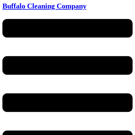
Skip
Buffalo Cleaning Company​
to
Menu
content