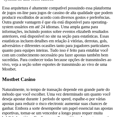
Essa arquitetura é altamente compatível possuindo essa plataforma
de jogos on-line para jogos de cassino de alta qualidade que podem
producir escolhidos de acordo com diversos gostos e preferências.
Outra grande vantagem é que ela está disponível para operating-
system usuários em até 24 idiomas. Uma ampla gama para
informações, incluindo pontos sobre eventos elizabeth resultados
anteriores, está disponível no site na seção para estatísticas. Essas
estatísticas incluem detalhes em relação à vitórias, derrotas, gols,
adversários e diferentes ocasiões tanto para jogadores particulares
quanto para equipes inteiras. Tudo isso é feito para entablar você
com um conhecimento necessário pra fazer apostas também bem
sucedidas. Para conhecer todas because opções de transmissões ao
vivo, veja a seção sobre esportes de transmissão ao vivo de uma
Mostbet.
Mostbet Casino
Naturalmente, to tempo de transação depende em grande parte do
método que você escolher. Uma vez determinado um quanto você
deseja apostar durante 1 período de speed, espalhe-o por várias
apostas para reduzir o risco electronic aumentar suas chances de
ganhar. Embora a sorte desempenhe um papel essencial nas apostas
esportivas, tornar-se um vencedor a longo prazo requer muita