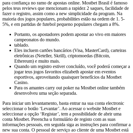
para confiança no ramo de apostas online. Mostbet Brasil é famoso
pelos teus reviews que mencionam a rapidez 2 saques, facilidade de
fazer o registro, assim como a new simplicidade da program. Na
maioria dos jogos populares, probabilities estão na ordem de 1. 5-
5%, e em partidas de futebol pequeno populares chegam a 8%.
Portanto, os apostadores podem apostar ao vivo em maiores
campeonatos do mundo.
tablado.
Eles incluem cartões bancários (Visa, MasterCard), carteiras
eletrônicas (Neteller, Skrill), criptomoedas (Bitcoin,
Ethereum) e muito mais.
Quando um registro estiver concluído, você poderá começar a
jogar teus jogos favoritos elizabeth apostar em eventos
esportivos, aproveitando quaisquer benefícios da Mostbet
Casino.
Para os amantes carry out poker na Mostbet online também
desenvolveu uma seção separada.
Para iniciar um levantamento, basta entrar na sua conta electronic
seleccionar o botão ‘Levantar’. Ao acessar o website Mostbet e
seleccionar a opção ‘Registar’, tem a possibilidade de abrir uma
conta Mostbet. Preencha u formulário de registo com as suas
informações pessoais, em seguida siga as instruções para confirmar a
new sua conta. O pessoal de serviço ao cliente de uma Mostbet está