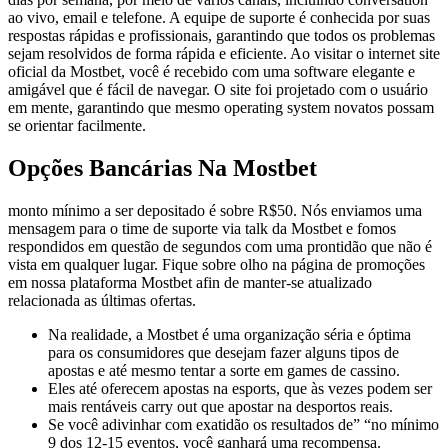
ao vivo, email e telefone. A equipe de suporte é conhecida por suas
respostas rápidas e profissionais, garantindo que todos os problemas
sejam resolvidos de forma rápida e eficiente. Ao visitar o internet site
oficial da Mostbet, você é recebido com uma software elegante e
amigável que é fácil de navegar. O site foi projetado com o usuário
em mente, garantindo que mesmo operating system novatos possam
se orientar facilmente.
Opções Bancárias Na Mostbet
monto mínimo a ser depositado é sobre R$50. Nós enviamos uma
mensagem para o time de suporte via talk da Mostbet e fomos
respondidos em questão de segundos com uma prontidão que não é
vista em qualquer lugar. Fique sobre olho na página de promoções
em nossa plataforma Mostbet afin de manter-se atualizado
relacionada as últimas ofertas.
Na realidade, a Mostbet é uma organização séria e óptima
para os consumidores que desejam fazer alguns tipos de
apostas e até mesmo tentar a sorte em games de cassino.
Eles até oferecem apostas na esports, que às vezes podem ser
mais rentáveis carry out que apostar na desportos reais.
Se você adivinhar com exatidão os resultados de” “no mínimo
9 dos 12-15 eventos, você ganhará uma recompensa.