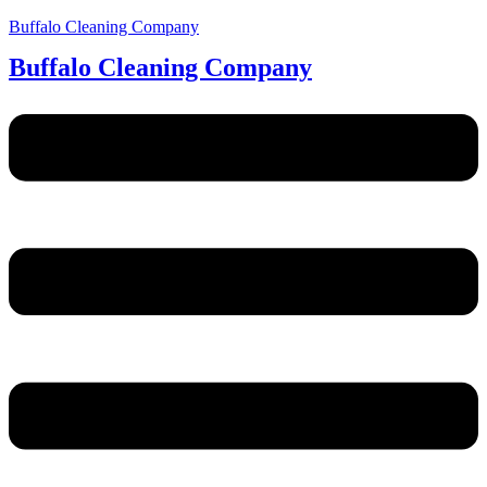
Skip
Buffalo Cleaning Company​
to
Buffalo Cleaning Company​
content
Menu