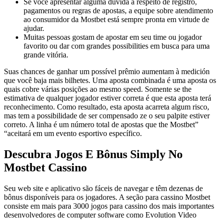
Se você apresentar alguma dúvida a respeito de registro,
pagamentos ou regras de apostas, a equipe sobre atendimento
ao consumidor da Mostbet está sempre pronta em virtude de
ajudar.
Muitas pessoas gostam de apostar em seu time ou jogador
favorito ou dar com grandes possibilities em busca para uma
grande vitória.
Suas chances de ganhar um possível prêmio aumentam à medición
que você baja mais bilhetes. Uma aposta combinada é uma aposta os
quais cobre várias posições ao mesmo speed. Somente se the
estimativa de qualquer jogador estiver correta é que esta aposta terá
reconhecimento. Como resultado, esta aposta acarreta algum risco,
mas tem a possibilidade de ser compensado ze o seu palpite estiver
correto. A linha é um número total de apostas que the Mostbet”
“aceitará em um evento esportivo específico.
Descubra Jogos E Bônus Simply No
Mostbet Cassino
Seu web site e aplicativo são fáceis de navegar e têm dezenas de
bônus disponíveis para os jogadores. A seção para cassino Mostbet
consiste em mais para 3000 jogos para cassino dos mais importantes
desenvolvedores de computer software como Evolution Video