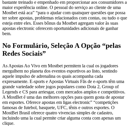
bastante treinado e empenhado em proporcionar aos consumidores a
maior experiência online. O pessoal do serviço ao cliente de uma
Mostbet está aca” “para o ajudar com quaisquer questões que possa
ter sobre apostas, problemas relacionados com contas, ou tudo o que
esteja entre eles. Esses bônus da Mostbet agregam valor às suas
apostas electronic oferecem oportunidades adicionais de ganhar
bem.
No Formulário, Seleção A Opção “pelas
Redes Sociais”
As Apostas Ao Vivo em Mostbet permitem la cual os jogadores
mergulhem no planeta dos eventos esportivos ao listo, sentindo
aquele impulso de adrenalina os quais acompanha cada
expresamente. E-sports e Apostas Virtuais Fãs de e-sports têm uma
grande variedade sobre jogos populares como Dota 2, Group of
Legends e CS para arriesgar, com mercados amplos e competitivos.
A MostBet é uma das melhores opções para quem gosta de apostar
em esportes. Oferece apostas em ligas electronic” “competições
famosas de futebol, basquete, UFC, tênis e outros esportes. O
MostBet Brasil oferece quatro vivencias simples de cadastro,
incluindo uma la cual permite criar alguma conta com apenas um
clique.