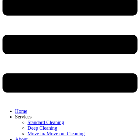
Home
Services
Standard Cleaning
Deep Cleaning
Move in/ Move out Cleaning
About