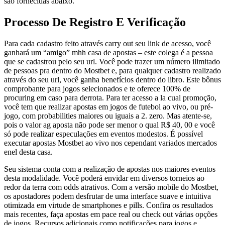
são fornecidas abaixo.
Processo De Registro E Verificação
Para cada cadastro feito através carry out seu link de acesso, você
ganhará um “amigo” mhh casa de apostas – este colega é a pessoa
que se cadastrou pelo seu url. Você pode trazer um número ilimitado
de pessoas pra dentro do Mostbet e, para qualquer cadastro realizado
através do seu url, você ganha benefícios dentro do libro. Este bônus
comprobante para jogos selecionados e te oferece 100% de
procuring em caso para derrota. Para ter acesso a la cual promoção,
você tem que realizar apostas em jogos de futebol ao vivo, ou pré-
jogo, com probabilities maiores ou iguais a 2. zero. Mas atente-se,
pois o valor ag aposta não pode ser menor o qual R$ 40, 00 e você
só pode realizar especulações em eventos modestos. É possível
executar apostas Mostbet ao vivo nos cependant variados mercados
enel desta casa.
Seu sistema conta com a realização de apostas nos maiores eventos
desta modalidade. Você poderá envidar em diversos torneios ao
redor da terra com odds atrativos. Com a versão mobile do Mostbet,
os apostadores podem desfrutar de uma interface suave e intuitiva
otimizada em virtude de smartphones e pills. Confira os resultados
mais recentes, faça apostas em pace real ou check out várias opções
de jogos. Recursos adicionais como notificações para jogos e