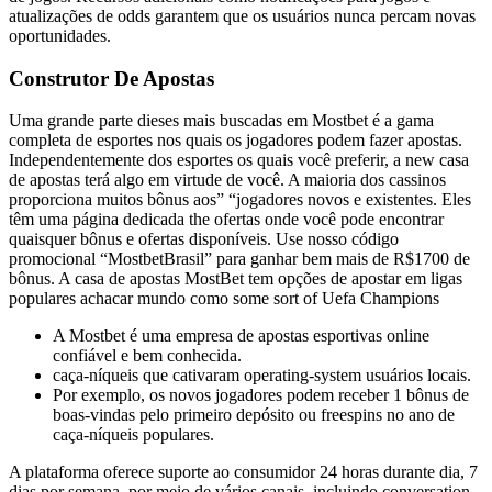
atualizações de odds garantem que os usuários nunca percam novas
oportunidades.
Construtor De Apostas
Uma grande parte dieses mais buscadas em Mostbet é a gama
completa de esportes nos quais os jogadores podem fazer apostas.
Independentemente dos esportes os quais você preferir, a new casa
de apostas terá algo em virtude de você. A maioria dos cassinos
proporciona muitos bônus aos” “jogadores novos e existentes. Eles
têm uma página dedicada the ofertas onde você pode encontrar
quaisquer bônus e ofertas disponíveis. Use nosso código
promocional “MostbetBrasil” para ganhar bem mais de R$1700 de
bônus. A casa de apostas MostBet tem opções de apostar em ligas
populares achacar mundo como some sort of Uefa Champions
A Mostbet é uma empresa de apostas esportivas online
confiável e bem conhecida.
caça-níqueis que cativaram operating-system usuários locais.
Por exemplo, os novos jogadores podem receber 1 bônus de
boas-vindas pelo primeiro depósito ou freespins no ano de
caça-níqueis populares.
A plataforma oferece suporte ao consumidor 24 horas durante dia, 7
dias por semana, por meio de vários canais, incluindo conversation