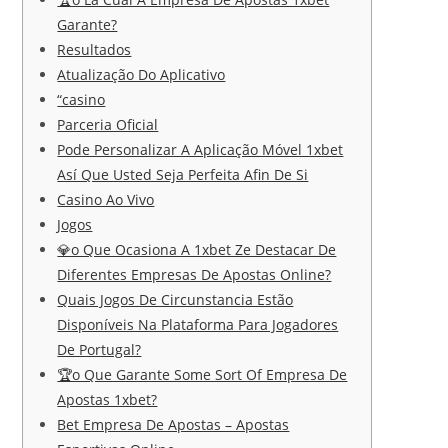
Garante?
Resultados
Atualização Do Aplicativo
“casino
Parceria Oficial
Pode Personalizar A Aplicação Móvel 1хbet
Así Que Usted Seja Perfeita Afin De Si
Casino Ao Vivo
Jogos
💎o Que Ocasiona A 1xbet Ze Destacar De
Diferentes Empresas De Apostas Online?
Quais Jogos De Circunstancia Estão
Disponíveis Na Plataforma Para Jogadores
De Portugal?
🏆o Que Garante Some Sort Of Empresa De
Apostas 1xbet?
Bet Empresa De Apostas – Apostas