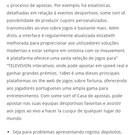
u processo de apostas. Por exemplo, há estatísticas
detalhadas em relação à eventos desportivos, some sort of
possibilidade de produzir cupons personalizados,
transmissões ao vivo sobre jogos e bastante mais. Além
disto, a interface é regularmente atualizada elizabeth
melhorada para proporcionar aos utilizadores soluções
modernas e estar sempre em sintonia com os mouvement.
A plataforma oferece uma vasta seleção de jogos para”
“TELEVISION interativos, onde pode apostar em speed real e
ganhar grandes prémios. 1xBet é uma dieses principais
plataformas on the web de jogos sobre fortuna, oferecendo
aos jogadores portugueses uma ampla gama para
entretenimento. Com some sort of Casa de apostas, pode
apostar nas suas equipas desportivas favoritas e assistir
aos jogos ao vivo a hacer la cusqui de qualquer lugar do
mundo.
Seja para problemas apresentando registo, depósitos,