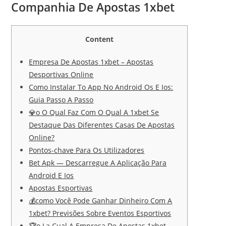
Companhia De Apostas 1xbet
Content
Empresa De Apostas 1xbet – Apostas
Desportivas Online
Como Instalar To App No Android Os E Ios:
Guia Passo A Passo
💎o O Qual Faz Com O Qual A 1xbet Se
Destaque Das Diferentes Casas De Apostas
Online?
Pontos-chave Para Os Utilizadores
Bet Apk — Descarregue A Aplicação Para
Android E Ios
Apostas Esportivas
💰como Você Pode Ganhar Dinheiro Com A
1xbet? Previsões Sobre Eventos Esportivos
🏆o La Cual A Empresa De Apostas 1xbet