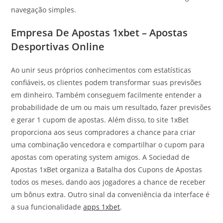
navegação simples.
Empresa De Apostas 1xbet – Apostas
Desportivas Online
Ao unir seus próprios conhecimentos com estatísticas
confiáveis, os clientes podem transformar suas previsões
em dinheiro. Também conseguem facilmente entender a
probabilidade de um ou mais um resultado, fazer previsões
e gerar 1 cupom de apostas. Além disso, to site 1xBet
proporciona aos seus compradores a chance para criar
uma combinação vencedora e compartilhar o cupom para
apostas com operating system amigos. A Sociedad de
Apostas 1xBet organiza a Batalha dos Cupons de Apostas
todos os meses, dando aos jogadores a chance de receber
um bônus extra. Outro sinal da conveniência da interface é
a sua funcionalidade
apps 1xbet
.