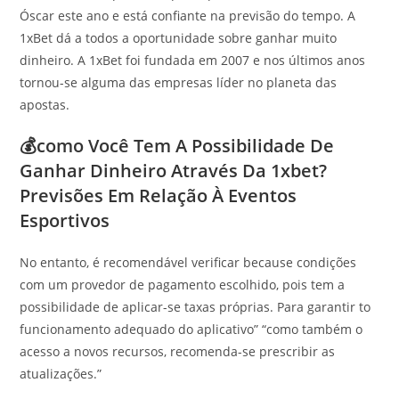
Óscar este ano e está confiante na previsão do tempo. A
1xBet dá a todos a oportunidade sobre ganhar muito
dinheiro. A 1xBet foi fundada em 2007 e nos últimos anos
tornou-se alguma das empresas líder no planeta das
apostas.
💰como Você Tem A Possibilidade De
Ganhar Dinheiro Através Da 1xbet?
Previsões Em Relação À Eventos
Esportivos
No entanto, é recomendável verificar because condições
com um provedor de pagamento escolhido, pois tem a
possibilidade de aplicar-se taxas próprias. Para garantir to
funcionamento adequado do aplicativo” “como também o
acesso a novos recursos, recomenda-se prescribir as
atualizações.”