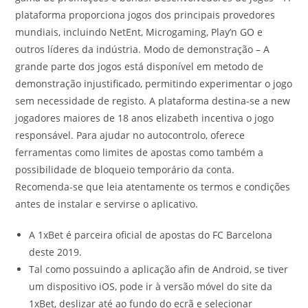
plataforma proporciona jogos dos principais provedores
mundiais, incluindo NetEnt, Microgaming, Play’n GO e
outros líderes da indústria. Modo de demonstração – A
grande parte dos jogos está disponível em metodo de
demonstração injustificado, permitindo experimentar o jogo
sem necessidade de registo. A plataforma destina-se a new
jogadores maiores de 18 anos elizabeth incentiva o jogo
responsável. Para ajudar no autocontrolo, oferece
ferramentas como limites de apostas como também a
possibilidade de bloqueio temporário da conta.
Recomenda-se que leia atentamente os termos e condições
antes de instalar e servirse o aplicativo.
A 1xBet é parceira oficial de apostas do FC Barcelona
deste 2019.
Tal como possuindo a aplicação afin de Android, se tiver
um dispositivo iOS, pode ir à versão móvel do site da
1xBet, deslizar até ao fundo do ecrã e selecionar