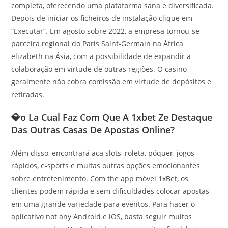
completa, oferecendo uma plataforma sana e diversificada.
Depois de iniciar os ficheiros de instalação clique em
“Executar”. Em agosto sobre 2022, a empresa tornou-se
parceira regional do Paris Saint-Germain na África
elizabeth na Ásia, com a possibilidade de expandir a
colaboração em virtude de outras regiões. O casino
geralmente não cobra comissão em virtude de depósitos e
retiradas.
💎o La Cual Faz Com Que A 1xbet Ze Destaque
Das Outras Casas De Apostas Online?
Além disso, encontrará aca slots, roleta, póquer, jogos
rápidos, e-sports e muitas outras opções emocionantes
sobre entretenimento. Com the app móvel 1xBet, os
clientes podem rápida e sem dificuldades colocar apostas
em uma grande variedade para eventos. Para hacer o
aplicativo not any Android e iOS, basta seguir muitos