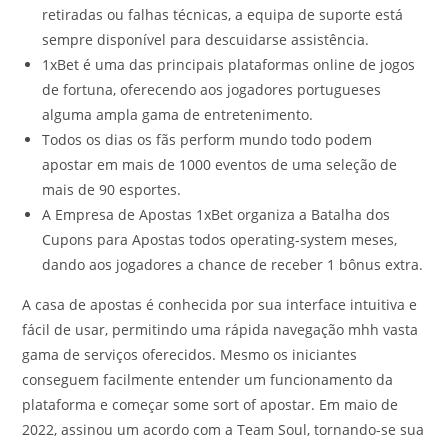
retiradas ou falhas técnicas, a equipa de suporte está
sempre disponível para descuidarse assistência.
1xBet é uma das principais plataformas online de jogos
de fortuna, oferecendo aos jogadores portugueses
alguma ampla gama de entretenimento.
Todos os dias os fãs perform mundo todo podem
apostar em mais de 1000 eventos de uma seleção de
mais de 90 esportes.
A Empresa de Apostas 1xBet organiza a Batalha dos
Cupons para Apostas todos operating-system meses,
dando aos jogadores a chance de receber 1 bônus extra.
A casa de apostas é conhecida por sua interface intuitiva e
fácil de usar, permitindo uma rápida navegação mhh vasta
gama de serviços oferecidos. Mesmo os iniciantes
conseguem facilmente entender um funcionamento da
plataforma e começar some sort of apostar. Em maio de
2022, assinou um acordo com a Team Soul, tornando-se sua