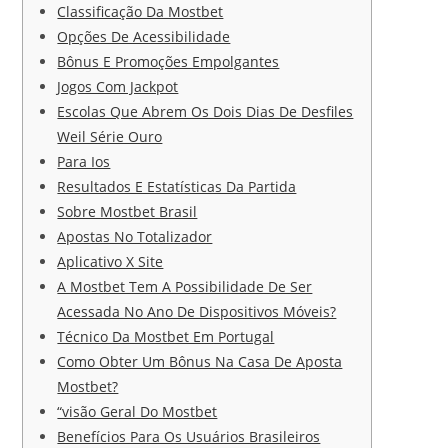
Classificação Da Mostbet
Opções De Acessibilidade
Bônus E Promoções Empolgantes
Jogos Com Jackpot
Escolas Que Abrem Os Dois Dias De Desfiles
Weil Série Ouro
Para Ios
Resultados E Estatísticas Da Partida
Sobre Mostbet Brasil
Apostas No Totalizador
Aplicativo X Site
A Mostbet Tem A Possibilidade De Ser
Acessada No Ano De Dispositivos Móveis?
Técnico Da Mostbet Em Portugal
Como Obter Um Bônus Na Casa De Aposta
Mostbet?
“visão Geral Do Mostbet
Benefícios Para Os Usuários Brasileiros