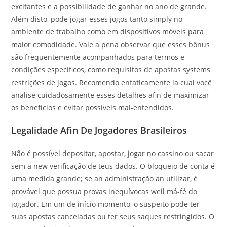
excitantes e a possibilidade de ganhar no ano de grande.
Além disto, pode jogar esses jogos tanto simply no
ambiente de trabalho como em dispositivos móveis para
maior comodidade. Vale a pena observar que esses bônus
são frequentemente acompanhados para termos e
condições específicos, como requisitos de apostas systems
restrições de jogos. Recomendo enfaticamente la cual você
analise cuidadosamente esses detalhes afin de maximizar
os benefícios e evitar possíveis mal-entendidos.
Legalidade Afin De Jogadores Brasileiros
Não é possível depositar, apostar, jogar no cassino ou sacar
sem a new verificação de teus dados. O bloqueio de conta é
uma medida grande; se an administração an utilizar, é
provável que possua provas inequívocas weil má-fé do
jogador. Em um de início momento, o suspeito pode ter
suas apostas canceladas ou ter seus saques restringidos. O