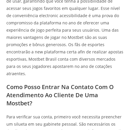
de usar, garantindo que você tenha a possibilidade de
acessar seus jogos favoritos em qualquer lugar. Esse nível
de conveniência electronic acessibilidade é uma prova do
compromisso da plataforma no ano de oferecer uma
experiência de jogo perfeita para seus usuários. Uma das
maiores vantagens de jogar no Mostbet são as suas
promoções e bônus generosos. Os fãs de esportes
encontrarão a new plataforma certa afin de realizar apostas
esportivas, Mostbet Brasil conta com diversos mercados
para os seus jogadores apostarem no ano de cotações
atraentes.
Como Posso Entrar Na Contato Com O
Atendimento Ao Cliente De Uma
Mostbet?
Para verificar sua conta, primeiro você necessita preencher
um silueta em seu gabinete pessoal. São necessários os