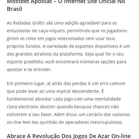
Mostbet Apostas – O Internet Site Oficial No
Brasil
As Rodadas Grátis são uma adição agradável para os
entusiastas de caça-níqueis, permitindo que os jogadores
girem os rolos em jogos selecionados sem usar teus
próprios fundos. A variedade de esportes disponíveis é um
dos grandes atrativos da plataforma. Seja qual for o seu
esporte predileto, você encontrará inúmeras opções para
apostar e se entreter.
Em primeiro lugar, al atrás das perdas é um erro comum
que pode levar an uma espiral descendente. É
fundamental abordar cada jogo com uma mentalidade
clara electronic desistir quando because chances não
estiverem a seu favor. Além disso, um cenário dos cassinos
on-line tem teu quinhão de operadores inescrupulosos.
Abrace A Revolução Dos Jogos De Azar On-line