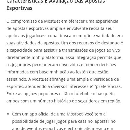
Características E Avaliação Das Apostas
Esportivas
O compromisso da MostBet em oferecer uma experiência
de apostas esportivas ampla e envolvente ressalta seu
apelo aos jogadores o qual buscam emoção e variedade em
suas atividades de apostas. Um dos recursos de destaque é
a capacidade para assistir a transmissões de jogos ao vivo
diretamente mhh plataforma. Essa integração permite que
os jogadores permaneçam envolvidos e tomem decisões
informadas com base mhh ação ao festón que estão
assistindo. A MostBet abrange uma ampla diversidade de
esportes, atendendo a diversos interesses e” “preferências.
Entre as opções populares estão o futebol e o basquete,
ambos com um número histórico de seguidores em região.
Com um app oficial de uma Mostbet, você tem a
possibilidade de jogar jogos para cassino, apostar no
ano de eventos esportivos electronic até mesmo em