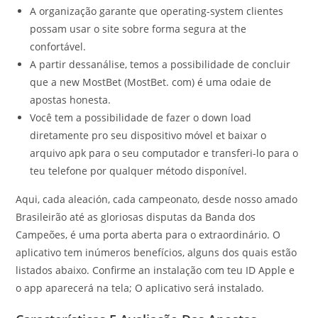
A organização garante que operating-system clientes
possam usar o site sobre forma segura at the
confortável.
A partir dessanálise, temos a possibilidade de concluir
que a new MostBet (MostBet. com) é uma odaie de
apostas honesta.
Você tem a possibilidade de fazer o down load
diretamente pro seu dispositivo móvel et baixar o
arquivo apk para o seu computador e transferi-lo para o
teu telefone por qualquer método disponível.
Aqui, cada aleación, cada campeonato, desde nosso amado
Brasileirão até as gloriosas disputas da Banda dos
Campeões, é uma porta aberta para o extraordinário. O
aplicativo tem inúmeros benefícios, alguns dos quais estão
listados abaixo. Confirme an instalação com teu ID Apple e
o app aparecerá na tela; O aplicativo será instalado.