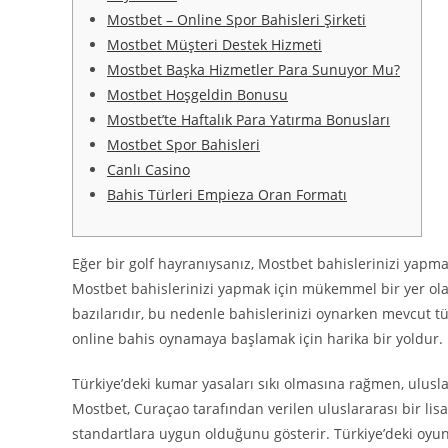
Mostbet – Online Spor Bahisleri Şirketi
Mostbet Müşteri Destek Hizmeti
Mostbet Başka Hizmetler Para Sunuyor Mu?
Mostbet Hoşgeldin Bonusu
Mostbet’te Haftalık Para Yatırma Bonusları
Mostbet Spor Bahisleri
Canlı Casino
Bahis Türleri Empieza Oran Formatı
Eğer bir golf hayranıysanız, Mostbet bahislerinizi yapm
Mostbet bahislerinizi yapmak için mükemmel bir yer ol
bazılarıdır, bu nedenle bahislerinizi oynarken mevcut t
online bahis oynamaya başlamak için harika bir yoldur.
Türkiye’deki kumar yasaları sıkı olmasına rağmen, ulusl
Mostbet, Curaçao tarafından verilen uluslararası bir lis
standartlara uygun olduğunu gösterir. Türkiye’deki oyu