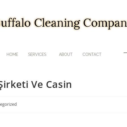
uffalo Cleaning Compan
HOME
SERVICES
ABOUT
CONTACT
Şirketi Ve Casin
egorized