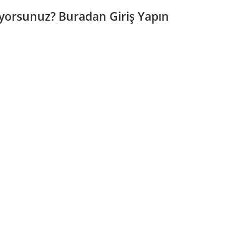
yorsunuz? Buradan Giriş Yapın