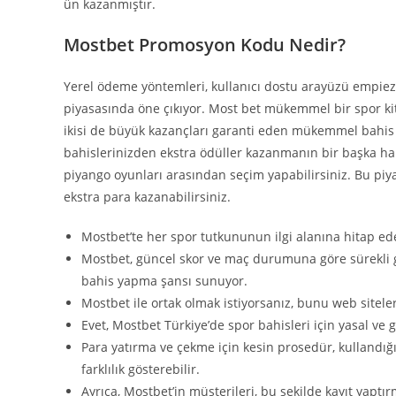
ün kazanmıştır.
Mostbet Promosyon Kodu Nedir?
Yerel ödeme yöntemleri, kullanıcı dostu arayüzü empieza
piyasasında öne çıkıyor. Most bet mükemmel bir spor kit
ikisi de büyük kazançları garanti eden mükemmel bahis p
bahislerinizden ekstra ödüller kazanmanın bir başka hari
piyango oyunları arasından seçim yapabilirsiniz. Bu piya
ekstra para kazanabilirsiniz.
Mostbet’te her spor tutkununun ilgi alanına hitap ed
Mostbet, güncel skor ve maç durumuna göre sürekli gü
bahis yapma şansı sunuyor.
Mostbet ile ortak olmak istiyorsanız, bunu web siteler
Evet, Mostbet Türkiye’de spor bahisleri için yasal ve 
Para yatırma ve çekme için kesin prosedür, kullandı
farklılık gösterebilir.
Ayrıca, Mostbet’in müşterileri, bu şekilde kayıt yaptır