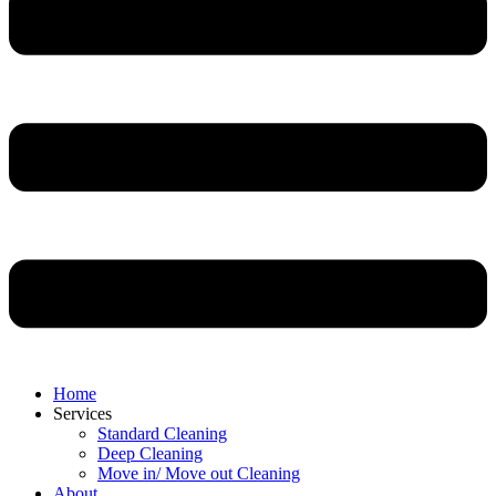
Home
Services
Standard Cleaning
Deep Cleaning
Move in/ Move out Cleaning
About