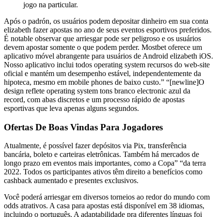
jogo na particular.
Após o padrón, os usuários podem depositar dinheiro em sua conta
elizabeth fazer apostas no ano de seus eventos esportivos preferidos.
É notable observar que arriesgar pode ser peligroso e os usuários
devem apostar somente o que podem perder. Mostbet oferece um
aplicativo móvel abrangente para usuários de Android elizabeth iOS.
Nosso aplicativo inclui todos operating system recursos do web-site
oficial e mantém um desempenho estável, independentemente da
hipoteca, mesmo em mobile phones de baixo custo.” “[newline]O
design reflete operating system tons branco electronic azul da
record, com abas discretos e um processo rápido de apostas
esportivas que leva apenas alguns segundos.
Ofertas De Boas Vindas Para Jogadores
Atualmente, é possível fazer depósitos via Pix, transferência
bancária, boleto e carteiras eletrônicas. Também há mercados de
longo prazo em eventos mais importantes, como a Copa” “da terra
2022. Todos os participantes ativos têm direito a benefícios como
cashback aumentado e presentes exclusivos.
Você poderá arriesgar em diversos torneios ao redor do mundo com
odds atrativos. A casa para apostas está disponível em 38 idiomas,
incluindo o português. A adaptabilidade pra diferentes línguas foi