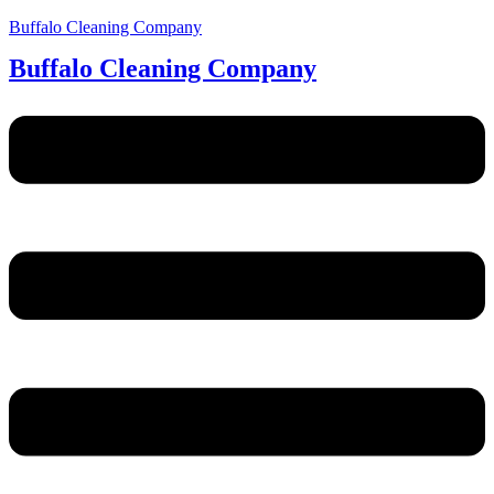
Skip
Buffalo Cleaning Company​
to
Buffalo Cleaning Company​
content
Menu