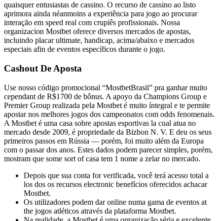
quaisquer entusiastas de cassino. O recurso de cassino ao listo
aprimora ainda néanmoins a experiência para jogo ao procurar
interação em speed real com crupiês profissionais. Nossa
organizacion Mostbet oferece diversos mercados de apostas,
incluindo placar ultimate, handicap, acima/abaixo e mercados
especiais afin de eventos específicos durante o jogo.
Cashout De Aposta
Use nosso código promocional “MostbetBrasil” pra ganhar muito
cependant de R$1700 de bônus. A apoyo da Champions Group e
Premier Group realizada pela Mostbet é muito íntegral e te permite
apostar nos melhores jogos dos campeonatos com odds fenomenais.
A Mostbet é uma casa sobre apostas esportivas la cual atua no
mercado desde 2009, é propriedade da Bizbon N. V. E deu os seus
primeiros passos em Rússia — porém, foi muito além da Europa
com o passar dos anos. Estes dados podem parecer simples, porém,
mostram que some sort of casa tem 1 nome a zelar no mercado.
Depois que sua conta for verificada, você terá acesso total a
los dos os recursos electronic benefícios oferecidos achacar
Mostbet.
Os utilizadores podem dar online numa gama de eventos at
the jogos atléticos através da plataforma Mostbet.
Na realidade, a Mostbet é uma organização séria e excelente