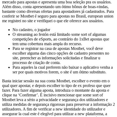
mercado para apostas e apresenta uma boa seleção pra os usuários.
Além disso, conta apresentando um ótimo bônus de boas-vindas,
bastante como diversas ofertas para apostadores já cadastrados. Para
conferir se Mostbet é seguro para apostas no Brasil, european union
me registrei no site e verifiquei o que ele oferece aos usuários.
No cadastro, o jogador
O streaming ao festón está limitado some sort of algumas
competições de eSports, ao contrário do 1xBet apostas que
tem uma cobertura mais ampla do recurso.
Para se registrar na casa de apostas Mostbet, você deve
escolher alguma das cinco opções de cadastro presentes no
site, preencher as informações solicitadas e finalizar u
processo de criação de conta.
Para aqueles la cual preferem não baixar o aplicativo venha a
ser por quais motivos forem, o site é um ótimo substituto.
Basta iniciar sessão na sua conta Mostbet, escolher o evento em o
qual quer apostar, e depois escolher to tipo de ex profeso que quer
fazer. Para fazer alguma aposta, introduza o montante da aposta e
clique na ‘Confirmar’. É incisivo mencionar que some sort of
Mostbet leva a sério a privacidade e segurança dos utilizadores e
utiliza medidas de segurança rigorosas para preservar a informação 2
utilizadores. A fim de verificar a new identidade do utilizador e
assegurar la cual este é elegível para utilizar a new plataforma, a