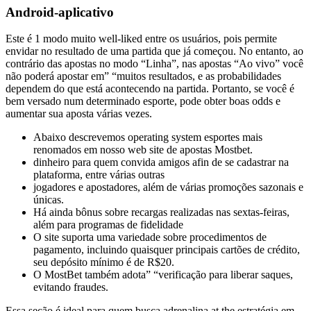
Android-aplicativo
Este é 1 modo muito well-liked entre os usuários, pois permite
envidar no resultado de uma partida que já começou. No entanto, ao
contrário das apostas no modo “Linha”, nas apostas “Ao vivo” você
não poderá apostar em” “muitos resultados, e as probabilidades
dependem do que está acontecendo na partida. Portanto, se você é
bem versado num determinado esporte, pode obter boas odds e
aumentar sua aposta várias vezes.
Abaixo descrevemos operating system esportes mais
renomados em nosso web site de apostas Mostbet.
dinheiro para quem convida amigos afin de se cadastrar na
plataforma, entre várias outras
jogadores e apostadores, além de várias promoções sazonais e
únicas.
Há ainda bônus sobre recargas realizadas nas sextas-feiras,
além para programas de fidelidade
O site suporta uma variedade sobre procedimentos de
pagamento, incluindo quaisquer principais cartões de crédito,
seu depósito mínimo é de R$20.
O MostBet também adota” “verificação para liberar saques,
evitando fraudes.
Essa seção é ideal para quem busca adrenalina at the estratégia em