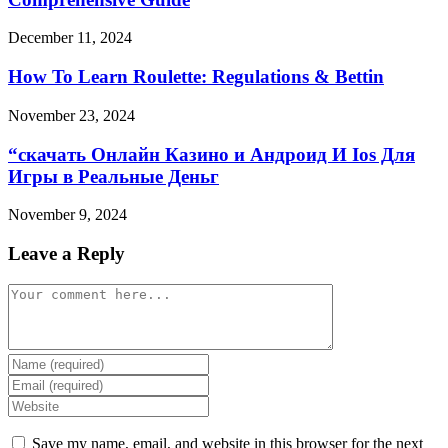
December 11, 2024
How To Learn Roulette: Regulations & Bettin
November 23, 2024
“скачать Онлайн Казино и Андроид И Ios Для
Игры в Реальные Деньг
November 9, 2024
Leave a Reply
Comment
Enter
your
Enter
name
your
Enter
or
email
your
username
address
website
Save my name, email, and website in this browser for the next