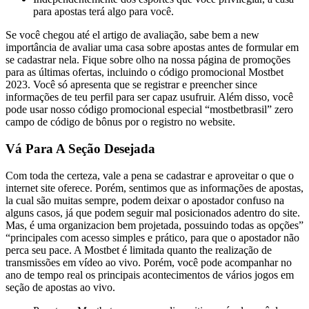
para apostas terá algo para você.
Se você chegou até el artigo de avaliação, sabe bem a new
importância de avaliar uma casa sobre apostas antes de formular em
se cadastrar nela. Fique sobre olho na nossa página de promoções
para as últimas ofertas, incluindo o código promocional Mostbet
2023. Você só apresenta que se registrar e preencher since
informações de teu perfil para ser capaz usufruir. Além disso, você
pode usar nosso código promocional especial “mostbetbrasil” zero
campo de código de bônus por o registro no website.
Vá Para A Seção Desejada
Com toda the certeza, vale a pena se cadastrar e aproveitar o que o
internet site oferece. Porém, sentimos que as informações de apostas,
la cual são muitas sempre, podem deixar o apostador confuso na
alguns casos, já que podem seguir mal posicionados adentro do site.
Mas, é uma organizacion bem projetada, possuindo todas as opções”
“principales com acesso simples e prático, para que o apostador não
perca seu pace. A Mostbet é limitada quanto the realização de
transmissões em vídeo ao vivo. Porém, você pode acompanhar no
ano de tempo real os principais acontecimentos de vários jogos em
seção de apostas ao vivo.