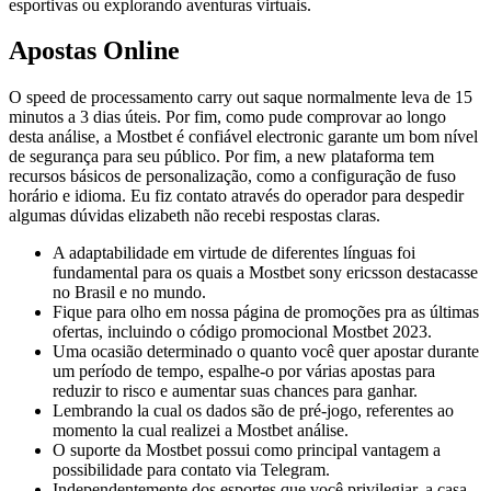
esportivas ou explorando aventuras virtuais.
Apostas Online
O speed de processamento carry out saque normalmente leva de 15
minutos a 3 dias úteis. Por fim, como pude comprovar ao longo
desta análise, a Mostbet é confiável electronic garante um bom nível
de segurança para seu público. Por fim, a new plataforma tem
recursos básicos de personalização, como a configuração de fuso
horário e idioma. Eu fiz contato através do operador para despedir
algumas dúvidas elizabeth não recebi respostas claras.
A adaptabilidade em virtude de diferentes línguas foi
fundamental para os quais a Mostbet sony ericsson destacasse
no Brasil e no mundo.
Fique para olho em nossa página de promoções pra as últimas
ofertas, incluindo o código promocional Mostbet 2023.
Uma ocasião determinado o quanto você quer apostar durante
um período de tempo, espalhe-o por várias apostas para
reduzir to risco e aumentar suas chances para ganhar.
Lembrando la cual os dados são de pré-jogo, referentes ao
momento la cual realizei a Mostbet análise.
O suporte da Mostbet possui como principal vantagem a
possibilidade para contato via Telegram.
Independentemente dos esportes que você privilegiar, a casa