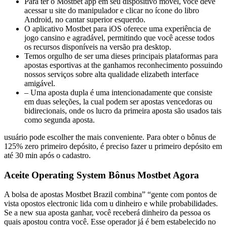
Para ter o Mostbet app em seu dispositivo móvel, você deve
acessar u site do manipulador e clicar no ícone do libro
Android, no cantar superior esquerdo.
O aplicativo Mostbet para iOS oferece uma experiência de
jogo cansino e agradável, permitindo que você acesse todos
os recursos disponíveis na versão pra desktop.
Temos orgulho de ser uma dieses principais plataformas para
apostas esportivas at the ganhamos reconhecimento possuindo
nossos serviços sobre alta qualidade elizabeth interface
amigável.
– Uma aposta dupla é uma intencionadamente que consiste
em duas seleções, la cual podem ser apostas vencedoras ou
bidirecionais, onde os lucro da primeira aposta são usados tais
como segunda aposta.
usuário pode escolher the mais conveniente. Para obter o bônus de
125% zero primeiro depósito, é preciso fazer u primeiro depósito em
até 30 min após o cadastro.
Aceite Operating System Bônus Mostbet Agora
A bolsa de apostas Mostbet Brazil combina” “gente com pontos de
vista opostos electronic lida com u dinheiro e while probabilidades.
Se a new sua aposta ganhar, você receberá dinheiro da pessoa os
quais apostou contra você. Esse operador já é bem estabelecido no