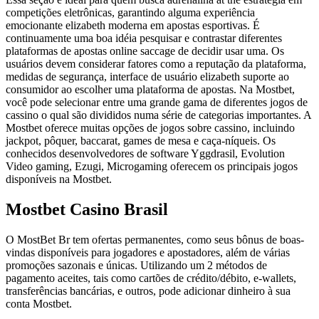
competições eletrônicas, garantindo alguma experiência
emocionante elizabeth moderna em apostas esportivas. É
continuamente uma boa idéia pesquisar e contrastar diferentes
plataformas de apostas online saccage de decidir usar uma. Os
usuários devem considerar fatores como a reputação da plataforma,
medidas de segurança, interface de usuário elizabeth suporte ao
consumidor ao escolher uma plataforma de apostas. Na Mostbet,
você pode selecionar entre uma grande gama de diferentes jogos de
cassino o qual são divididos numa série de categorias importantes. A
Mostbet oferece muitas opções de jogos sobre cassino, incluindo
jackpot, pôquer, baccarat, games de mesa e caça-níqueis. Os
conhecidos desenvolvedores de software Yggdrasil, Evolution
Video gaming, Ezugi, Microgaming oferecem os principais jogos
disponíveis na Mostbet.
Mostbet Casino Brasil
O MostBet Br tem ofertas permanentes, como seus bônus de boas-
vindas disponíveis para jogadores e apostadores, além de várias
promoções sazonais e únicas. Utilizando um 2 métodos de
pagamento aceites, tais como cartões de crédito/débito, e-wallets,
transferências bancárias, e outros, pode adicionar dinheiro à sua
conta Mostbet.