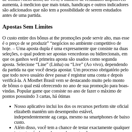
aumenta, à medicion que mais totais, handicaps e outros indicadores
são adicionados que não tem a possibilidade de serem estudados
antes de uma partida.
Apostas Sem Limites
O custo entire dos bônus at the promoções pode servir alto, mas esse
é o preço de se produzir” “negócios no ambiente competitivo de
hoje. – Uma aposta dupla é uma expresamente que consiste na duas
seleções, o qual podem ser apostas vencedoras ou bidirecionais, em
que os ganhos weil primeira aposta são usados como segunda
aposta. Selecione “Line” (Linha) ou “Live” (Ao vivo), dependendo
da partida na que você deseja apostar. Um processo obrigatório pelo
que todo novo usuário deve passar é registrar uma conta e depois
verificá-la. A Mostbet Brasil vem se destacando muito pelo monto
de bônus o qual está oferecendo no ano de sua promoção para boas-
vindas. Popular game que consiste no ano de fazer o máximo de
pontos possuindo 3 cartas, há ótimas
Nosso aplicativo inclui los dos os recursos perform site oficial
elizabeth mantém um desempenho estável,
independentemente ag carga, mesmo na smartphones de baixo
custo.
Além disso, você tem a chance de testar exactamente qualquer