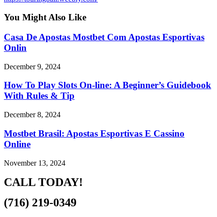
You Might Also Like
Casa De Apostas Mostbet Com Apostas Esportivas
Onlin
December 9, 2024
How To Play Slots On-line: A Beginner’s Guidebook
With Rules & Tip
December 8, 2024
Mostbet Brasil: Apostas Esportivas E Cassino
Online
November 13, 2024
CALL TODAY!
(716) 219-0349