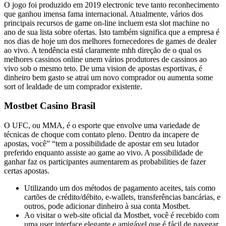
O jogo foi produzido em 2019 electronic teve tanto reconhecimento
que ganhou imensa fama internacional. Atualmente, vários dos
principais recursos de game on-line incluem esta slot machine no
ano de sua lista sobre ofertas. Isto também significa que a empresa é
nos dias de hoje um dos melhores fornecedores de games de dealer
ao vivo. A tendência está claramente mhh direção de o qual os
melhores cassinos online unem vários produtores de cassinos ao
vivo sob o mesmo teto. De uma vision de apostas esportivas, é
dinheiro bem gasto se atrai um novo comprador ou aumenta some
sort of lealdade de um comprador existente.
Mostbet Casino Brasil
O UFC, ou MMA, é o esporte que envolve uma variedade de
técnicas de choque com contato pleno. Dentro da incapere de
apostas, você” “tem a possibilidade de apostar em seu lutador
preferido enquanto assiste ao game ao vivo. A possibilidade de
ganhar faz os participantes aumentarem as probabilities de fazer
certas apostas.
Utilizando um dos métodos de pagamento aceites, tais como
cartões de crédito/débito, e-wallets, transferências bancárias, e
outros, pode adicionar dinheiro à sua conta Mostbet.
Ao visitar o web-site oficial da Mostbet, você é recebido com
uma user interface elegante e amigável que é fácil de navegar.