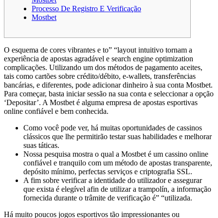
Processo De Registro E Verificação
Mostbet
O esquema de cores vibrantes e to” “layout intuitivo tornam a
experiência de apostas agradável e search engine optimization
complicações. Utilizando um dos métodos de pagamento aceites,
tais como cartões sobre crédito/débito, e-wallets, transferências
bancárias, e diferentes, pode adicionar dinheiro à sua conta Mostbet.
Para começar, basta iniciar sessão na sua conta e seleccionar a opção
‘Depositar’. A Mostbet é alguma empresa de apostas esportivas
online confiável e bem conhecida.
Como você pode ver, há muitas oportunidades de cassinos
clássicos que lhe permitirão testar suas habilidades e melhorar
suas táticas.
Nossa pesquisa mostra o qual a Mostbet é um cassino online
confiável e tranquilo com um método de apostas transparente,
depósito mínimo, perfectas serviços e criptografia SSL.
A fim sobre verificar a identidade do utilizador e assegurar
que exista é elegível afin de utilizar a trampolín, a informação
fornecida durante o trâmite de verificação é” “utilizada.
Há muito poucos jogos esportivos tão impressionantes ou