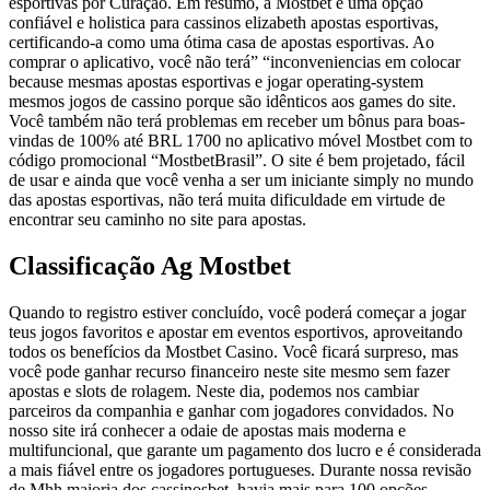
esportivas por Curaçao. Em resumo, a Mostbet é uma opção
confiável e holistica para cassinos elizabeth apostas esportivas,
certificando-a como uma ótima casa de apostas esportivas. Ao
comprar o aplicativo, você não terá” “inconveniencias em colocar
because mesmas apostas esportivas e jogar operating-system
mesmos jogos de cassino porque são idênticos aos games do site.
Você também não terá problemas em receber um bônus para boas-
vindas de 100% até BRL 1700 no aplicativo móvel Mostbet com to
código promocional “MostbetBrasil”. O site é bem projetado, fácil
de usar e ainda que você venha a ser um iniciante simply no mundo
das apostas esportivas, não terá muita dificuldade em virtude de
encontrar seu caminho no site para apostas.
Classificação Ag Mostbet
Quando to registro estiver concluído, você poderá começar a jogar
teus jogos favoritos e apostar em eventos esportivos, aproveitando
todos os benefícios da Mostbet Casino. Você ficará surpreso, mas
você pode ganhar recurso financeiro neste site mesmo sem fazer
apostas e slots de rolagem. Neste dia, podemos nos cambiar
parceiros da companhia e ganhar com jogadores convidados. No
nosso site irá conhecer a odaie de apostas mais moderna e
multifuncional, que garante um pagamento dos lucro e é considerada
a mais fiável entre os jogadores portugueses. Durante nossa revisão
de Mhh maioria dos cassinosbet, havia mais para 100 opções,