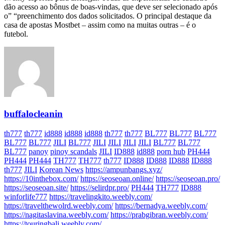
dão acesso ao bônus de boas-vindas, que deve ser selecionado após
o” “preenchimento dos dados solicitados. O principal destaque da
casa de apostas Mostbet – assim como na muitas outras – é o
futebol.
buffalocleanin
th777
th777
id888
id888
id888
th777
th777
BL777
BL777
BL777
BL777
BL777
JILI
BL777
JILI
JILI
JILI
JILI
BL777
BL777
BL777
panoy
pinoy scandals
JILI
ID888
id888
porn hub
PH444
PH444
PH444
TH777
TH777
th777
ID888
ID888
ID888
ID888
th777
JILI
Korean News
https://ampunbangs.xyz/
https://10inthebox.com/
https://seoseoan.online/
https://seoseoan.pro/
https://seoseoan.site/
https://selirdpr.pro/
PH444
TH777
ID888
winforlife777
https://travelingkito.weebly.com/
https://travelthewolrd.weebly.com/
https://bernadya.weebly.com/
https://nagitaslavina.weebly.com/
https://prabgibran.weebly.com/
https://touringbali.weebly.com/