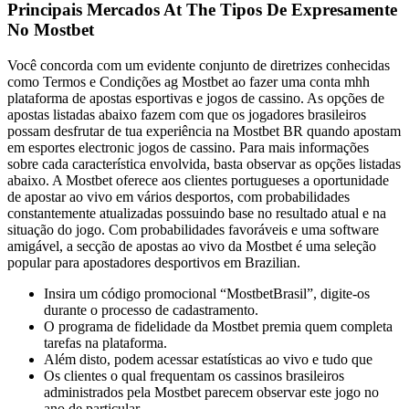
Principais Mercados At The Tipos De Expresamente
No Mostbet
Você concorda com um evidente conjunto de diretrizes conhecidas
como Termos e Condições ag Mostbet ao fazer uma conta mhh
plataforma de apostas esportivas e jogos de cassino. As opções de
apostas listadas abaixo fazem com que os jogadores brasileiros
possam desfrutar de tua experiência na Mostbet BR quando apostam
em esportes electronic jogos de cassino. Para mais informações
sobre cada característica envolvida, basta observar as opções listadas
abaixo. A Mostbet oferece aos clientes portugueses a oportunidade
de apostar ao vivo em vários desportos, com probabilidades
constantemente atualizadas possuindo base no resultado atual e na
situação do jogo. Com probabilidades favoráveis e uma software
amigável, a secção de apostas ao vivo da Mostbet é uma seleção
popular para apostadores desportivos em Brazilian.
Insira um código promocional “MostbetBrasil”, digite-os
durante o processo de cadastramento.
O programa de fidelidade da Mostbet premia quem completa
tarefas na plataforma.
Além disto, podem acessar estatísticas ao vivo e tudo que
Os clientes o qual frequentam os cassinos brasileiros
administrados pela Mostbet parecem observar este jogo no
ano de particular.