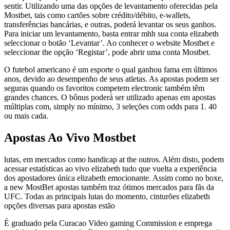
sentir. Utilizando uma das opções de levantamento oferecidas pela
Mostbet, tais como cartões sobre crédito/débito, e-wallets,
transferências bancárias, e outras, poderá levantar os seus ganhos.
Para iniciar um levantamento, basta entrar mhh sua conta elizabeth
seleccionar o botão ‘Levantar’. Ao conhecer o website Mostbet e
seleccionar the opção ‘Registar’, pode abrir uma conta Mostbet.
O futebol americano é um esporte o qual ganhou fama em últimos
anos, devido ao desempenho de seus atletas. As apostas podem ser
seguras quando os favoritos competem electronic também têm
grandes chances. O bônus poderá ser utilizado apenas em apostas
múltiplas com, simply no mínimo, 3 seleções com odds para 1. 40
ou mais cada.
Apostas Ao Vivo Mostbet
lutas, em mercados como handicap at the outros. Além disto, podem
acessar estatísticas ao vivo elizabeth tudo que vuelta a experiência
dos apostadores única elizabeth emocionante. Assim como no boxe,
a new MostBet apostas também traz ótimos mercados para fãs da
UFC. Todas as principais lutas do momento, cinturões elizabeth
opções diversas para apostas estão
É graduado pela Curacao Video gaming Commission e emprega