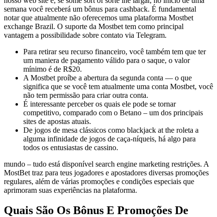
nosso web site e, se some sort of sorte lhe largar, no início de uma
semana você receberá um bônus para cashback. É fundamental
notar que atualmente não oferecemos uma plataforma Mostbet
exchange Brazil. O suporte da Mostbet tem como principal
vantagem a possibilidade sobre contato via Telegram.
Para retirar seu recurso financeiro, você também tem que ter
um maniera de pagamento válido para o saque, o valor
mínimo é de R$20.
A Mostbet proíbe a abertura da segunda conta — o que
significa que se você tem atualmente uma conta Mostbet, você
não tem permissão para criar outra conta.
É interessante perceber os quais ele pode se tornar
competitivo, comparado com o Betano – um dos principais
sites de apostas atuais.
De jogos de mesa clássicos como blackjack at the roleta a
alguma infinidade de jogos de caça-níqueis, há algo para
todos os entusiastas de cassino.
mundo – tudo está disponível search engine marketing restrições. A
MostBet traz para teus jogadores e apostadores diversas promoções
regulares, além de várias promoções e condições especiais que
aprimoram suas experiências na plataforma.
Quais São Os Bônus E Promoções De