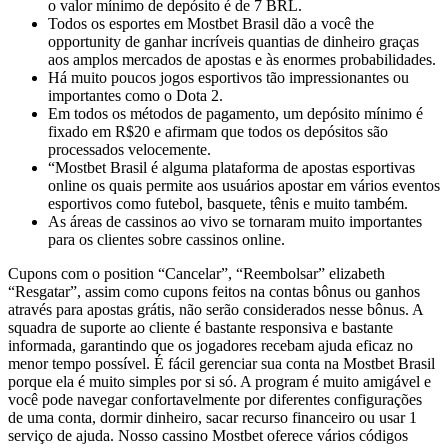
o valor mínimo de depósito é de 7 BRL.
Todos os esportes em Mostbet Brasil dão a você the
opportunity de ganhar incríveis quantias de dinheiro graças
aos amplos mercados de apostas e às enormes probabilidades.
Há muito poucos jogos esportivos tão impressionantes ou
importantes como o Dota 2.
Em todos os métodos de pagamento, um depósito mínimo é
fixado em R$20 e afirmam que todos os depósitos são
processados velocemente.
“Mostbet Brasil é alguma plataforma de apostas esportivas
online os quais permite aos usuários apostar em vários eventos
esportivos como futebol, basquete, tênis e muito também.
As áreas de cassinos ao vivo se tornaram muito importantes
para os clientes sobre cassinos online.
Cupons com o position “Cancelar”, “Reembolsar” elizabeth
“Resgatar”, assim como cupons feitos na contas bônus ou ganhos
através para apostas grátis, não serão considerados nesse bônus. A
squadra de suporte ao cliente é bastante responsiva e bastante
informada, garantindo que os jogadores recebam ajuda eficaz no
menor tempo possível. É fácil gerenciar sua conta na Mostbet Brasil
porque ela é muito simples por si só. A program é muito amigável e
você pode navegar confortavelmente por diferentes configurações
de uma conta, dormir dinheiro, sacar recurso financeiro ou usar 1
serviço de ajuda. Nosso cassino Mostbet oferece vários códigos