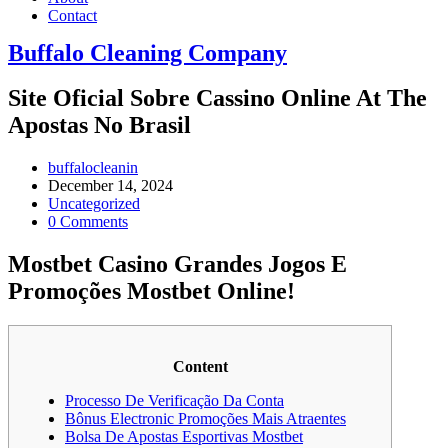
Contact
Buffalo Cleaning Company​
Site Oficial Sobre Cassino Online At The
Apostas No Brasil
Post
buffalocleanin
author:
Post
December 14, 2024
published:
Post
Uncategorized
category:
Post
0 Comments
comments:
Mostbet Casino Grandes Jogos E
Promoções Mostbet Online!
Content
Processo De Verificação Da Conta
Bônus Electronic Promoções Mais Atraentes
Bolsa De Apostas Esportivas Mostbet