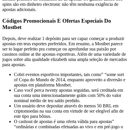
spins são em dinheiro electronic não têm nenhuma exigência de
apostas adicionais.
Códigos Promocionais E Ofertas Especiais Do
Mostbet
Depois, deve realizar 1 depósito para ser capaz começar a produzir
apostas em teus esportes preferidos. Em resumo, a Mostbet parece
ser to lugar perfeito pra começar ou aprofundar sua paixão por
cassinos online at the apostas esportivas. Além de uma variedade de
jogos sobre alta qualidade elizabeth uma ampla seleção de mercados
para apostas.
Cobri eventos esportivos importantes, tais como” “some sort
of Copa do Mundo de 2014, enquanto aproveito a diversão e
apostas em plataforma Mostbet.
Caso você perca twenty apostas seguidas, será creditada em
sua conta uma intencionadamente grátis com 50% do valor
nominal médio de teu saldo perdido.
Um usuário deve depositar através do menos 50 BRL em
criptomoedas na sua conta em virtude de ser elegível afin de
este tipo para bônus.
O cashout de apostas é uma oferta válida para apostas”
“ordinárias e combinadas efetuadas ao vivo e em pré-jogo o