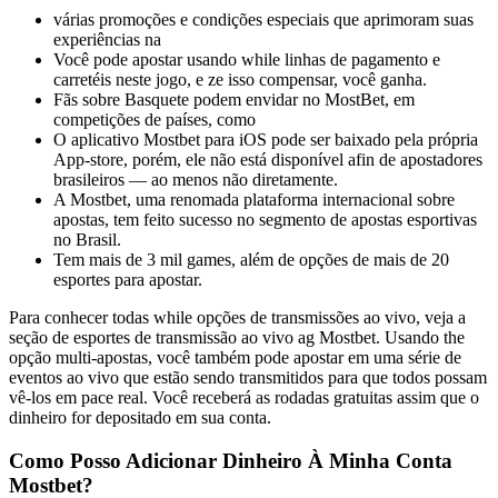
várias promoções e condições especiais que aprimoram suas
experiências na
Você pode apostar usando while linhas de pagamento e
carretéis neste jogo, e ze isso compensar, você ganha.
Fãs sobre Basquete podem envidar no MostBet, em
competições de países, como
O aplicativo Mostbet para iOS pode ser baixado pela própria
App-store, porém, ele não está disponível afin de apostadores
brasileiros — ao menos não diretamente.
A Mostbet, uma renomada plataforma internacional sobre
apostas, tem feito sucesso no segmento de apostas esportivas
no Brasil.
Tem mais de 3 mil games, além de opções de mais de 20
esportes para apostar.
Para conhecer todas while opções de transmissões ao vivo, veja a
seção de esportes de transmissão ao vivo ag Mostbet. Usando the
opção multi-apostas, você também pode apostar em uma série de
eventos ao vivo que estão sendo transmitidos para que todos possam
vê-los em pace real. Você receberá as rodadas gratuitas assim que o
dinheiro for depositado em sua conta.
Como Posso Adicionar Dinheiro À Minha Conta
Mostbet?