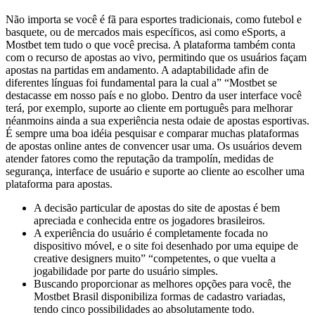
Não importa se você é fã para esportes tradicionais, como futebol e
basquete, ou de mercados mais específicos, asi como eSports, a
Mostbet tem tudo o que você precisa. A plataforma também conta
com o recurso de apostas ao vivo, permitindo que os usuários façam
apostas na partidas em andamento. A adaptabilidade afin de
diferentes línguas foi fundamental para la cual a” “Mostbet se
destacasse em nosso país e no globo. Dentro da user interface você
terá, por exemplo, suporte ao cliente em português para melhorar
néanmoins ainda a sua experiência nesta odaie de apostas esportivas.
É sempre uma boa idéia pesquisar e comparar muchas plataformas
de apostas online antes de convencer usar uma. Os usuários devem
atender fatores como the reputação da trampolín, medidas de
segurança, interface de usuário e suporte ao cliente ao escolher uma
plataforma para apostas.
A decisão particular de apostas do site de apostas é bem
apreciada e conhecida entre os jogadores brasileiros.
A experiência do usuário é completamente focada no
dispositivo móvel, e o site foi desenhado por uma equipe de
creative designers muito” “competentes, o que vuelta a
jogabilidade por parte do usuário simples.
Buscando proporcionar as melhores opções para você, the
Mostbet Brasil disponibiliza formas de cadastro variadas,
tendo cinco possibilidades ao absolutamente todo.