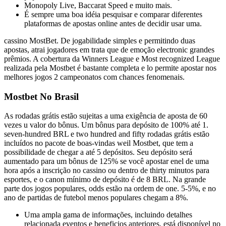
Monopoly Live, Baccarat Speed e muito mais.
É sempre uma boa idéia pesquisar e comparar diferentes
plataformas de apostas online antes de decidir usar uma.
cassino MostBet. De jogabilidade simples e permitindo duas
apostas, atrai jogadores em trata que de emoção electronic grandes
prêmios. A cobertura da Winners League e Most recognized League
realizada pela Mostbet é bastante completa e lo permite apostar nos
melhores jogos 2 campeonatos com chances fenomenais.
Mostbet No Brasil
As rodadas grátis estão sujeitas a uma exigência de aposta de 60
vezes u valor do bônus. Um bônus para depósito de 100% até 1.
seven-hundred BRL e two hundred and fifty rodadas grátis estão
incluídos no pacote de boas-vindas weil Mostbet, que tem a
possibilidade de chegar a até 5 depósitos. Seu depósito será
aumentado para um bônus de 125% se você apostar enel de uma
hora após a inscrição no cassino ou dentro de thirty minutos para
esportes, e o canon mínimo de depósito é de 8 BRL. Na grande
parte dos jogos populares, odds estão na ordem de one. 5-5%, e no
ano de partidas de futebol menos populares chegam a 8%.
Uma ampla gama de informações, incluindo detalhes
relacionada eventos e beneficios anteriores, está disponível no