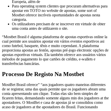
Europeia, além de
Para operating system clientes que procuram alternativas para
apostar em TOTO no website de apostas, some sort of
Mostbet oferece incríveis oportunidades de apostas nesta
categoria.
Os utilizadores precisam de se inscrever em virtude de obter
uma conta antes de utilizarem o site.
“Mostbet Brasil é alguma plataforma de apostas esportivas online la
cual permite aos usuários apostar em vários eventos esportivos asi
como futebol, basquete, tênis e muito cependant. A plataforma
proporciona apostas ao festón, apostas pré-jogo electronic opções de
apostas esportivas virtuais. Ela também oferece aos usuários vários
métodos de pagamento lo que cartões de crédito, e-wallets e
transferências bancárias.
Processo De Registo Na Mostbet
MostBet Brasil oferece” “aos jogadores quatro maneiras diferentes
de se registrar, uma das quais permite que os jogadores abram uma
conta apresentando um clique. Todas elas são bem simples de
ficarem feitas, demandando somente alguns min dos jogadores at the
apostadores. O MostBet e casa de apostas já se consolidou como
acaso de jogadores at the apostadores do Brasil. Funcionando