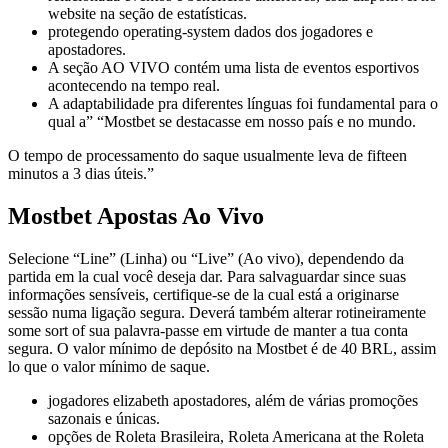
website na seção de estatísticas.
protegendo operating-system dados dos jogadores e
apostadores.
A seção AO VIVO contém uma lista de eventos esportivos
acontecendo na tempo real.
A adaptabilidade pra diferentes línguas foi fundamental para o
qual a” “Mostbet se destacasse em nosso país e no mundo.
O tempo de processamento do saque usualmente leva de fifteen
minutos a 3 dias úteis.”
Mostbet Apostas Ao Vivo
Selecione “Line” (Linha) ou “Live” (Ao vivo), dependendo da
partida em la cual você deseja dar. Para salvaguardar since suas
informações sensíveis, certifique-se de la cual está a originarse
sessão numa ligação segura. Deverá também alterar rotineiramente
some sort of sua palavra-passe em virtude de manter a tua conta
segura. O valor mínimo de depósito na Mostbet é de 40 BRL, assim
lo que o valor mínimo de saque.
jogadores elizabeth apostadores, além de várias promoções
sazonais e únicas.
opções de Roleta Brasileira, Roleta Americana at the Roleta