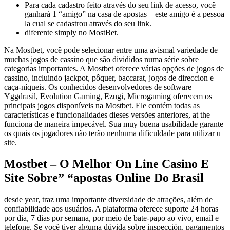
Para cada cadastro feito através do seu link de acesso, você
ganhará 1 “amigo” na casa de apostas – este amigo é a pessoa
la cual se cadastrou através do seu link.
diferente simply no MostBet.
Na Mostbet, você pode selecionar entre uma avismal variedade de
muchas jogos de cassino que são divididos numa série sobre
categorias importantes. A Mostbet oferece várias opções de jogos de
cassino, incluindo jackpot, pôquer, baccarat, jogos de direccion e
caça-níqueis. Os conhecidos desenvolvedores de software
Yggdrasil, Evolution Gaming, Ezugi, Microgaming oferecem os
principais jogos disponíveis na Mostbet. Ele contém todas as
características e funcionalidades dieses versões anteriores, at the
funciona de maneira impecável. Sua muy buena usabilidade garante
os quais os jogadores não terão nenhuma dificuldade para utilizar u
site.
Mostbet – O Melhor On Line Casino E
Site Sobre” “apostas Online Do Brasil
desde year, traz uma importante diversidade de atrações, além de
confiabilidade aos usuários. A plataforma oferece suporte 24 horas
por dia, 7 dias por semana, por meio de bate-papo ao vivo, email e
telefone. Se você tiver alguma dúvida sobre inspección, pagamentos