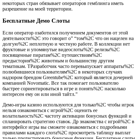
некоторых стран обязывает операторов гемблинга иметь
разрешение на моей территории.
Бесплатные Демо Слоты
Если оператор озаботился получением документов от этой
деятельности%2C это говорит о” “том%2C что он нацелен на
долгую%2C неплотную и честную работе. В коллекции нет
фруктовые и упомянутые видеослоты%2C релизы%2C
посвященные пиратам%2C путешествиям%2C
предыстория%2C животным и большинству другим
тематикам. TРазработчик часто перевыпускает аппараты%2C
полюбившиеся пользователям%2C в некоторых случаях
надзором брендом Greentube%2C который является дочерней
компанией Novomatic. Все так помогает пользователю
быстрее сориентироваться в игре и понять%2C насколько
интересен ему он или иной тайтл.”
Демо-игры казино используются для только%2C чтобы игрок
нельзя ознакомиться с игрой%2C оценить ее
волатильность%2C частоту активации бонусных функций и
спланировать стратегию ставок. Др знакомства с игрой%2C в
интерфейсе игры вы сможете ознакомиться с подробными
правилами каждого слота%2C просмотреть таблицу выплат
только протестировать бонусные функции. Бесплатные слоты