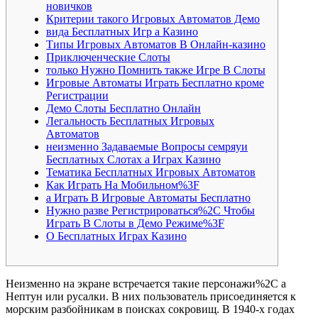
новичков
Критерии такого Игровых Автоматов Демо
вида Бесплатных Игр а Казино
Типы Игровых Автоматов В Онлайн-казино
Приключенческие Слоты
только Нужно Помнить также Игре В Слоты
Игровые Автоматы Играть Бесплатно кроме
Регистрации
Демо Слоты Бесплатно Онлайн
Легальность Бесплатных Игровых
Автоматов
неизменно Задаваемые Вопросы семряуи
Бесплатных Слотах а Играх Казино
Тематика Бесплатных Игровых Автоматов
Как Играть На Мобильном%3F
а Играть В Игровые Автоматы Бесплатно
Нужно разве Регистрироваться%2C Чтобы
Играть В Слоты в Демо Режиме%3F
О Бесплатных Играх Казино
Неизменно на экране встречается такие персонажи%2C а
Нептун или русалки. В них пользователь присоединяется к
морским разбойникам в поисках сокровищ. В 1940-х годах