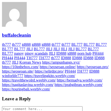
buffalocleanin
th777
th777
id888
id888
id888
th777
th777
BL777
BL777
BL777
BL777
BL777
JILI
BL777
JILI
JILI
JILI
JILI
BL777
BL777
BL777
panoy
pinoy scandals
JILI
ID888
id888
porn hub
PH444
PH444
PH444
TH777
TH777
th777
ID888
ID888
ID888
ID888
th777
JILI
Korean News
https://ampunbangs.xyz/
https://10inthebox.com/
https://seoseoan.online/
https://seoseoan.pro/
https://seoseoan.site/
https://selirdpr.pro/
PH444
TH777
ID888
winforlife777
https://travelingkito.weebly.com/
https://travelthewolrd.weebly.com/
https://bernadya.weebly.com/
https://nagitaslavina.weebly.com/
https://prabgibran.weebly.com/
https://touringbali.weebly.com/
Leave a Reply
Comment