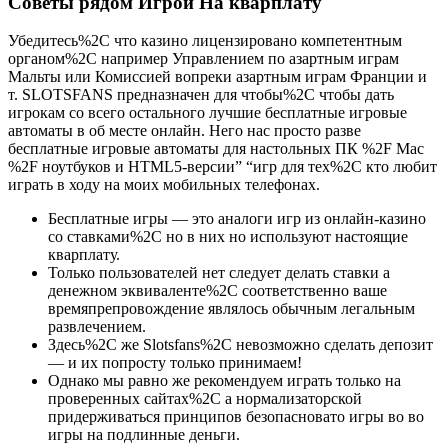
Советы рядом Игрой На кварплату
Убедитесь%2C что казино лицензировано компетентным
органом%2C например Управлением по азартным играм
Мальты или Комиссией вопреки азартным играм Франции и
т. SLOTSFANS предназначен для чтобы%2C чтобы дать
игрокам со всего остального лучшие бесплатные игровые
автоматы в об месте онлайн. Него нас просто разве
бесплатные игровые автоматы для настольных ПК %2F Mac
%2F ноутбуков и HTML5-версии” “игр для тех%2C кто любит
играть в ходу на моих мобильных телефонах.
Бесплатные игры — это аналоги игр из онлайн-казино
со ставками%2C но в них но используют настоящие
кварплату.
Только пользователей нет следует делать ставки а
денежном эквиваленте%2C соответственно ваше
времяпрепровождение являлось обычным легальным
развлечением.
Здесь%2C же Slotsfans%2C невозможно сделать депозит
— и их попросту только принимаем!
Однако мы равно же рекомендуем играть только на
проверенных сайтах%2C а нормализаторской
придерживаться принципов безопасновато игры во во
игры на подлинные деньги.