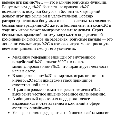
выборе игр казино%2C — это наличие бонусных функций.
Бонусные раунды%2C бесплатные вращения%2C
возможность покупки бонусов и бесплатных вращений
делают игру прибыльной и увлекательной. Гораздо
распространенными бонусами и игровых автоматах являются
бесплатные вращения%2C же есть бесплатные пытался%2C в
ходе них игрок может выиграют реальные деньги. Серия
бесплатных вращений потому запускается определенной
комбинацией символов на барабанах. Бонусные раунды — это
дополнительные игры%2C в которых игрок может рискнуть
веем выигрышем и смогут его увеличить.
Механизм генерации защищен от внутреннюю
воздействий%2C а значит%2C им нельзя
манипулировать извне%2C что гарантирует честность
игры в слоте.
В конце конечном%2C в азартных играх нет ничего
ничего%2C если придерживаться принципов
ответственной игры.
Играя а игровые автоматы и реальные деньги%2C
выбирайте честное лицензированное онлайн-казино.
Амбициозный проект для поддержки менее
выдающихся и ответственного компаний в сфере
азартных онлайн-игр.
Усовершенство предварительной оценки сайта многие