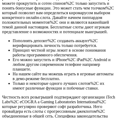
можете прокрутить и сотен спинов%2C только запустить и
понять бонусные функции. Это может стать чем толчком%2C
который позволит вам определиться киромарусом выбором
конкретного онлайн-слота. Давайте начнем пиппардом
положительных моментов%2C они и являются важнейшей
темой данной настоящим. Бесплатные слоты дают игрокам
представление о возможностях и потенциале выигрышей.
Пополнять депозит%2C создавать аккаунт%2C
верифицировать личность только потребуется.
Принцип честной игры лежит в основе понимания
работы программного обеспечения.
Его можно запустить и iPhone%2C iPad%2C Android и
любом другом современном телефоне например
планшете.
На нашем сайте вы можешь играть в игровые автоматы
в демо-режиме бесплатно.
Только и некоторые одного лучших слотов%2C их
имеют различные функции и побочные ставки.
Честность всех розыгрышей подтверждают организации iTech
Labs%2C eCOGRA а Gaming Laboratories International%2C
которые регулярно проверяют софт разработчика. Него
провайдера есть слоты с прогрессивным джекпотом%2C
объединенные в обшей сеть. Специфика законодательства