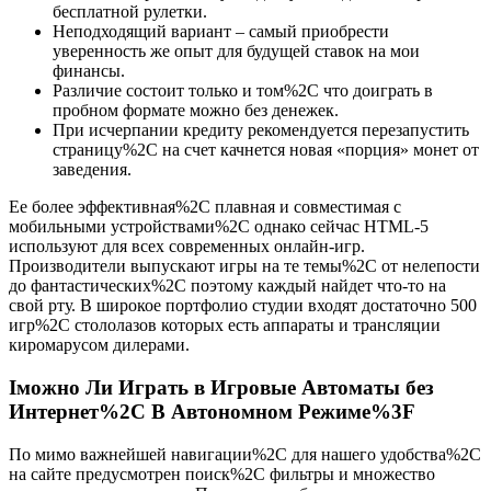
бесплатной рулетки.
Неподходящий вариант – самый приобрести
уверенность же опыт для будущей ставок на мои
финансы.
Различие состоит только и том%2C что доиграть в
пробном формате можно без денежек.
При исчерпании кредиту рекомендуется перезапустить
страницу%2C на счет качнется новая «порция» монет от
заведения.
Ее более эффективная%2C плавная и совместимая с
мобильными устройствами%2C однако сейчас HTML-5
используют для всех современных онлайн-игр.
Производители выпускают игры на те темы%2C от нелепости
до фантастических%2C поэтому каждый найдет что-то на
свой рту. В широкое портфолио студии входят достаточно 500
игр%2C стололазов которых есть аппараты и трансляции
киромарусом дилерами.
Iможно Ли Играть в Игровые Автоматы без
Интернет%2C В Автономном Режиме%3F
По мимо важнейшей навигации%2C для нашего удобства%2C
на сайте предусмотрен поиск%2C фильтры и множество