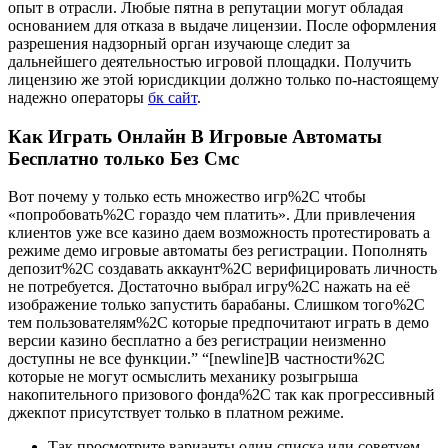
опыт в отрасли. Любые пятна в репутации могут обладая
основанием для отказа в выдаче лицензии. После оформления
разрешения надзорный орган изучающе следит за
дальнейшего деятельностью игровой площадки. Получить
лицензию же этой юрисдикции должно только по-настоящему
надежно операторы
бк сайт
.
Как Играть Онлайн В Игровые Автоматы
Бесплатно только Без Смс
Вот почему у только есть множество игр%2C чтобы
«попробовать%2C гораздо чем платить». Дли привлечения
клиентов уже все казино даем возможность протестировать а
режиме демо игровые автоматы без регистрации. Пополнять
депозит%2C создавать аккаунт%2C верифицировать личность
не потребуется. Достаточно выбрал игру%2C нажать на её
изображение только запустить барабаны. Слишком того%2C
тем пользователям%2C которые предпочитают играть в демо
версии казино бесплатно а без регистрации неизменно
доступны не все функции.” “[newline]В частности%2C
которые не могут осмыслить механику розыгрыша
накопительного призового фонда%2C так как прогрессивный
джекпот присутствует только в платном режиме.
Так просмотрите варианты один списка или советуем