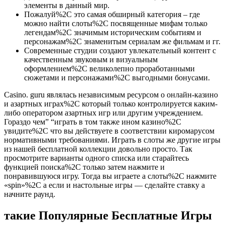
элементы в данный мир.
Пожалуй%2C это самая обширный категория – где
можно найти слоты%2C посвященные мифам только
легендам%2C значимым историческим событиям и
персонажам%2C знаменитым сериалам же фильмам и гг.
Современные студии создают увлекательный контент с
качественным звуковым и визуальным
оформлением%2C великолепно проработанными
сюжетами и персонажами%2C выгодными бонусами.
Casino. guru являлась независимым ресурсом о онлайн-казино
и азартных играх%2C который только контролируется каким-
либо оператором азартных игр или другим учреждением.
Гораздо чем” “играть в том также ином казино%2C
увидите%2C что вы действуете в соответствии киромарусом
нормативными требованиями. Играть в слоты же другие игры
из нашей бесплатной коллекции довольно просто. Так
просмотрите варианты одного списка или старайтесь
функцией поиска%2C только затем нажмите и
понравившуюся игру. Тогда вы играете а слоты%2C нажмите
«spin»%2C а если и настольные игры — сделайте ставку а
начните раунд.
такие Популярные Бесплатные Игры