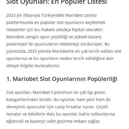
Slot Oyunları: En Popüler Listesi
2023 yılı itibarıyla Türkiye’deki Mariobet casino
platformunda en popüler slot oyunlarını keşfetmek
isteyenler için bu makale oldukça faydalı olacaktır.
Mariobet, zengin oyun çeşitliliği ve yüksek kazanç
potansiyeli ile oyuncularını etkilemeyi sürdürüyor. Bu
yazımızda, 2023 yılında Mariobet’te en çok tercih edilen slot
oyunlarına ve bu oyunların neden tercih edildiğine dair
detaylı bilgiler bulacaksınız.
1. Mariobet Slot Oyunlarının Popülerliği
Slot oyunları, Mariobet Casino’nun en çok ilgi gören
kategorilerinden biridir. Bu oyunlar, hem yeni hem de
deneyimli oyuncular için cazip fırsatlar sunar. Çeşitli
temalar ve ödüllerle dolu bu oyunlar, bahis tutkunlarına
eğlenceli ve kazançlı vakit geçirme imkanı sağlar.