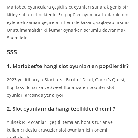
Mariobet, oyunculara çeşitli slot oyunları sunarak geniş bir
kitleye hitap etmektedir. En popüler oyunlara katılarak hem
eğlenceli zaman geçirebilir hem de kazanç sağlayabilirsiniz.
Unutulmamalıdır ki, kumar oynarken sorumlu davranmak
önemlidir.
SSS
1. Mariobet’te hangi slot oyunları en popülerdir?
2023 yılı itibarıyla Starburst, Book of Dead, Gonzo’s Quest,
Big Bass Bonanza ve Sweet Bonanza en popüler slot
oyunları arasında yer alıyor.
2. Slot oyunlarında hangi özellikler önemli?
Yüksek RTP oranları, çeşitli temalar, bonus turlar ve
kullanıcı dostu arayüzler slot oyunları için önemli
özelliklerdir.