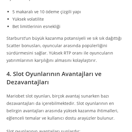
5 makaralı ve 10 ödeme çizgili yapı
Yüksek volatilite
Bet limitlerinin esnekliği
Starburst’un büyük kazanma potansiyeli ve sık sık dağıttığı
Scatter bonusları, oyuncular arasında popülerliğini
sürdürmesini sağlar. Yüksek RTP oranı ile oyuncuların
yatırımlarının karşılığını almasını kolaylaştırır.
4. Slot Oyunlarının Avantajları ve
Dezavantajları
Mariobet slot oyunları, birçok avantaj sunarken bazı
dezavantajları da içerebilmektedir. Slot oyunlarının en
belirgin avantajları arasında yüksek kazanma ihtimalleri,
eğlenceli temalar ve kullanıcı dostu arayüzler bulunur.
Slot oyunlarının avantajları şunlardır: