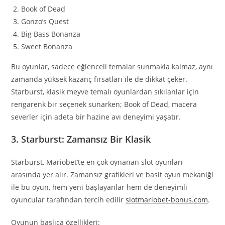
Book of Dead
Gonzo’s Quest
Big Bass Bonanza
Sweet Bonanza
Bu oyunlar, sadece eğlenceli temalar sunmakla kalmaz, aynı
zamanda yüksek kazanç fırsatları ile de dikkat çeker.
Starburst, klasik meyve temalı oyunlardan sıkılanlar için
rengarenk bir seçenek sunarken; Book of Dead, macera
severler için adeta bir hazine avı deneyimi yaşatır.
3. Starburst: Zamansız Bir Klasik
Starburst, Mariobet’te en çok oynanan slot oyunları
arasında yer alır. Zamansız grafikleri ve basit oyun mekaniği
ile bu oyun, hem yeni başlayanlar hem de deneyimli
oyuncular tarafından tercih edilir
slotmariobet-bonus.com
.
Oyunun başlıca özellikleri: