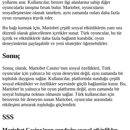
yollarını arar. Kullanıcılar, benzer ilgi alanlarına sahip diğer
oyuncularla tanışma fırsatı bulur. Mariobet, oyuncuların
sosyalleşmesine olanak tanırken, aynı zamanda onları daha fazla
oyun oynamaya teşvik eder.
Bu bağı kurmak için, Mariobet çeşitli sosyal etkinliklerin yanı sıra
düzenli olarak güncellenen içerikler sunar. Türk oyuncular, bu tür
içerik ve etkinliklerle daha fazla bağlantı kurabilir, oyun
deneyimlerini paylaşabilir ve yeni stratejiler öğrenebilirler.
Sonuç
Sonuç olarak, Mariobet Casino’nun sosyal özellikleri, Türk
oyuncular için yalnızca bir oyun deneyimi değil, aynı zamanda bir
topluluk duygusu sağlar. Kullanıcılar, platformda sunduğu çeşitli
sosyal etkinlikler ve özellikler sayesinde güçlü bağlantılar kurar. Bu,
Mariobet’in yalnızca bir oyun platformu değil, aynı zamanda bir
sosyal buluşma noktası olmasını sağlar. Türk kullanıcıları için
benzersiz bir deneyim sunan Mariobet, oyuncular arasındaki
etkileşimi artırarak topluluğu güçlendirir.
SSS
Mariobet Casino’nun sunduğu sosyal etkinlikler