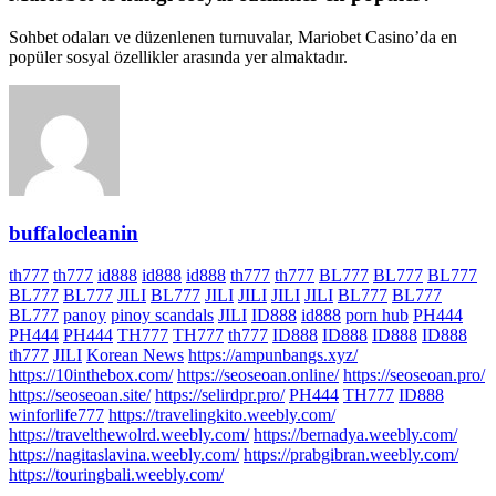
Sohbet odaları ve düzenlenen turnuvalar, Mariobet Casino’da en
popüler sosyal özellikler arasında yer almaktadır.
buffalocleanin
th777
th777
id888
id888
id888
th777
th777
BL777
BL777
BL777
BL777
BL777
JILI
BL777
JILI
JILI
JILI
JILI
BL777
BL777
BL777
panoy
pinoy scandals
JILI
ID888
id888
porn hub
PH444
PH444
PH444
TH777
TH777
th777
ID888
ID888
ID888
ID888
th777
JILI
Korean News
https://ampunbangs.xyz/
https://10inthebox.com/
https://seoseoan.online/
https://seoseoan.pro/
https://seoseoan.site/
https://selirdpr.pro/
PH444
TH777
ID888
winforlife777
https://travelingkito.weebly.com/
https://travelthewolrd.weebly.com/
https://bernadya.weebly.com/
https://nagitaslavina.weebly.com/
https://prabgibran.weebly.com/
https://touringbali.weebly.com/