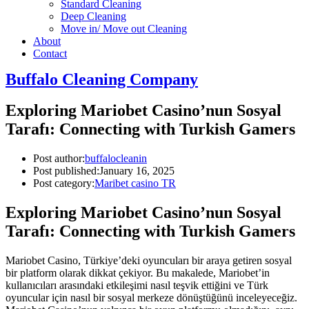
Standard Cleaning
Deep Cleaning
Move in/ Move out Cleaning
About
Contact
Buffalo Cleaning Company​
Exploring Mariobet Casino’nun Sosyal
Tarafı: Connecting with Turkish Gamers
Post author:
buffalocleanin
Post published:
January 16, 2025
Post category:
Maribet casino TR
Exploring Mariobet Casino’nun Sosyal
Tarafı: Connecting with Turkish Gamers
Mariobet Casino, Türkiye’deki oyuncuları bir araya getiren sosyal
bir platform olarak dikkat çekiyor. Bu makalede, Mariobet’in
kullanıcıları arasındaki etkileşimi nasıl teşvik ettiğini ve Türk
oyuncular için nasıl bir sosyal merkeze dönüştüğünü inceleyeceğiz.