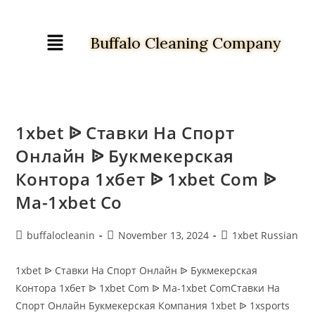
Buffalo Cleaning Company​
1xbet ᐉ Ставки На Спорт
Онлайн ᐉ Букмекерская
Контора 1хбет ᐉ 1xbet Com ᐉ
Ma-1xbet Co
buffalocleanin
November 13, 2024
1xbet Russian
1xbet ᐉ Ставки На Спорт Онлайн ᐉ Букмекерская
Контора 1хбет ᐉ 1xbet Com ᐉ Ma-1xbet ComСтавки На
Спорт Онлайн Букмекерская Компания 1xbet ᐉ 1xsports